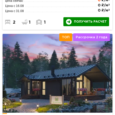
0
₽/м
цена сейчас
2
0 ₽/м
Цена с 16.08
2
0 ₽/м
Цена с 31.08
ПОЛУЧИТЬ РАСЧЕТ
2
1
1
ТОП
Рассрочка 2 года