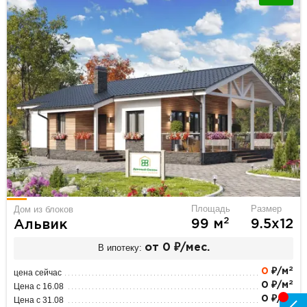
Площадь
Размер
Дом из блоков
2
99 м
9.5х12
Альвик
В ипотеку:
от 0 ₽/мес.
2
0
₽/м
цена сейчас
2
0 ₽/м
Цена с 16.08
2
0 ₽/м
Цена с 31.08