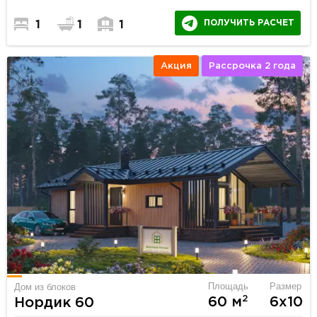
ПОЛУЧИТЬ РАСЧЕТ
1
1
1
Акция
Рассрочка 2 года
Площадь
Размер
Дом из блоков
2
60 м
6х10
Нордик 60