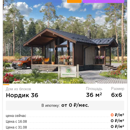
Площадь
Размер
Дом из блоков
2
36 м
6х6
Нордик 36
В ипотеку:
от 0 ₽/мес.
2
0
₽/м
цена сейчас
2
0 ₽/м
Цена с 16.08
2
0 ₽/м
Цена с 31.08