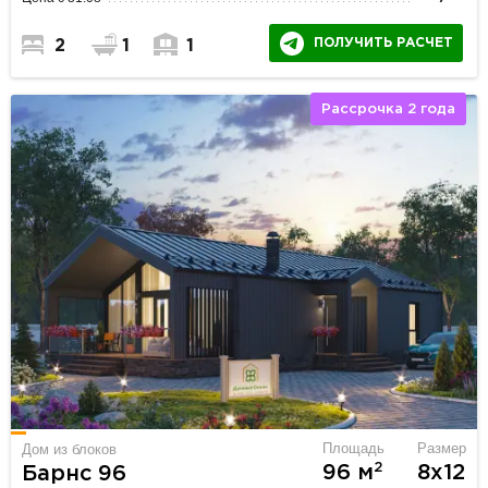
ПОЛУЧИТЬ РАСЧЕТ
2
1
1
Рассрочка 2 года
Площадь
Размер
Дом из блоков
2
96 м
8х12
Барнс 96