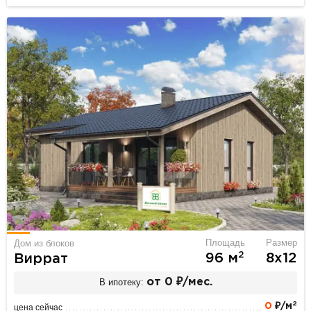
Площадь
Размер
Дом из блоков
2
96 м
8х12
Виррат
В ипотеку:
от 0 ₽/мес.
2
0
₽/м
цена сейчас