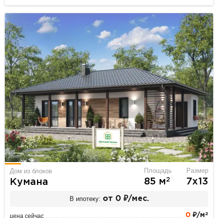
Площадь
Размер
Дом из блоков
2
85 м
7х13
Кумана
В ипотеку:
от 0 ₽/мес.
2
0
₽/м
цена сейчас