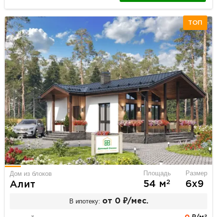
ТОП
Площадь
Размер
Дом из блоков
2
54 м
6х9
Алит
В ипотеку:
от 0 ₽/мес.
2