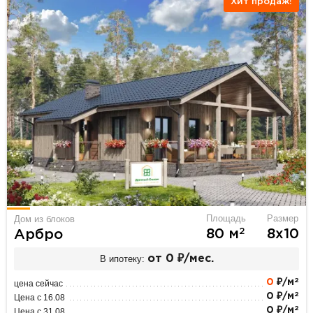
Хит продаж!
Площадь
Размер
Дом из блоков
2
80 м
8х10
Арбро
В ипотеку:
от 0 ₽/мес.
2
0
₽/м
цена сейчас
2
0 ₽/м
Цена с 16.08
2
0 ₽/м
Цена с 31.08