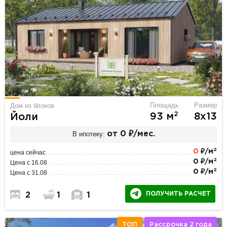
Площадь
Размер
Дом из блоков
2
93 м
8х13
Йоли
В ипотеку:
от 0 ₽/мес.
2
0
₽/м
цена сейчас
2
0 ₽/м
Цена с 16.08
2
0 ₽/м
Цена с 31.08
ПОЛУЧИТЬ РАСЧЕТ
2
1
1
ТОП
Рассрочка 2 года