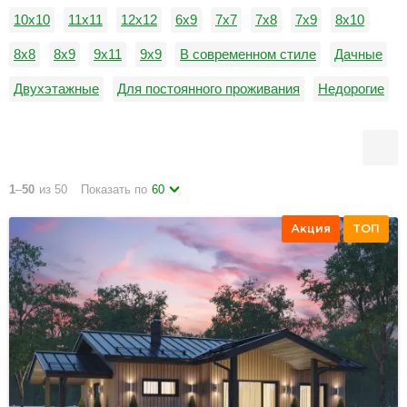
10х10
11х11
12х12
6х9
7х7
7х8
7х9
8х10
8х8
8х9
9х11
9х9
В современном стиле
Дачные
Двухэтажные
Для постоянного проживания
Недорогие
Одноэтажные
1
–
50
из 50
Показать по
60
Акция
ТОП