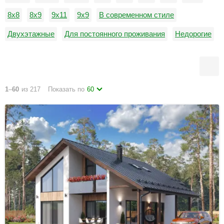
8х8
8х9
9х11
9х9
В современном стиле
Двухэтажные
Для постоянного проживания
Недорогие
Одноэтажные
С балконом
1
–
60
из 217
Показать по
60