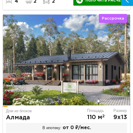
ПОЛУЧИТЬ РАСЧЕТ
4
2
2
Рассрочка
Площадь
Размер
Дом из блоков
2
110 м
9х13
Алмада
В ипотеку:
от 0 ₽/мес.