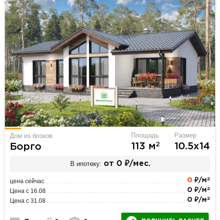
Площадь
Размер
Дом из блоков
2
113 м
10.5х14
Борго
В ипотеку:
от 0 ₽/мес.
2
0
₽/м
цена сейчас
2
0 ₽/м
Цена с 16.08
2
0 ₽/м
Цена с 31.08