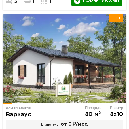
ПОЛУЧИТЬ РАСЧЕТ
3
1
1
ТОП
Площадь
Размер
Дом из блоков
2
80 м
8х10
Варкаус
В ипотеку:
от 0 ₽/мес.