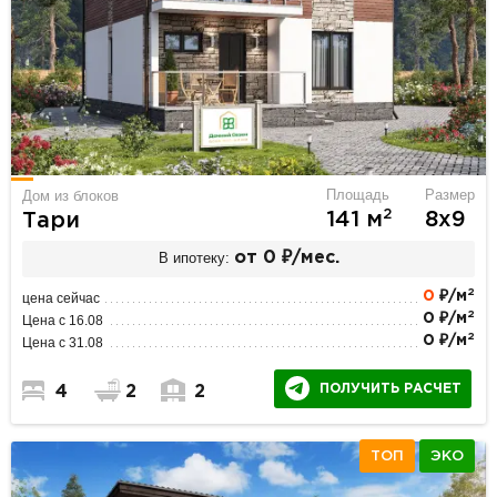
Площадь
Размер
Дом из блоков
2
141 м
8х9
Тари
В ипотеку:
от 0 ₽/мес.
2
0
₽/м
цена сейчас
2
0 ₽/м
Цена с 16.08
2
0 ₽/м
Цена с 31.08
ПОЛУЧИТЬ РАСЧЕТ
4
2
2
ТОП
ЭКО