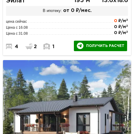
195 м
13.6х18.6
Эйлат
В ипотеку:
от 0 ₽/мес.
2
0
₽/м
цена сейчас
2
0 ₽/м
Цена с 16.08
2
0 ₽/м
Цена с 31.08
ПОЛУЧИТЬ РАСЧЕТ
4
2
1