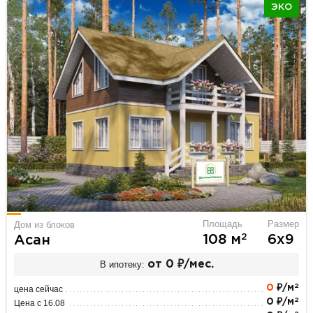
ЭКО
Площадь
Размер
Дом из блоков
2
108 м
6х9
Асан
В ипотеку:
от 0 ₽/мес.
2
0
₽/м
цена сейчас
2
0 ₽/м
Цена с 16.08