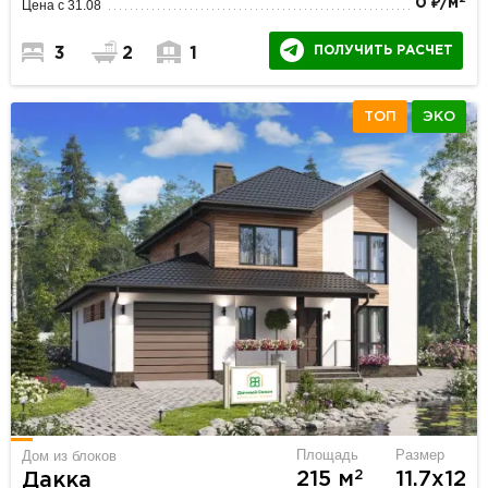
0 ₽/м
Цена с 31.08
ПОЛУЧИТЬ РАСЧЕТ
3
2
1
ТОП
ЭКО
Площадь
Размер
Дом из блоков
2
215 м
11.7х12
Дакка