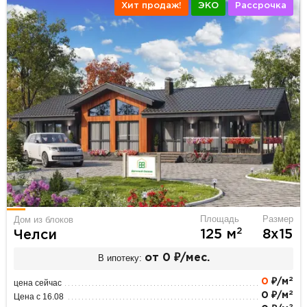
Хит продаж!
ЭКО
Рассрочка
Площадь
Размер
Дом из блоков
2
125 м
8х15
Челси
В ипотеку:
от 0 ₽/мес.
2
0
₽/м
цена сейчас
2
0 ₽/м
Цена с 16.08
2