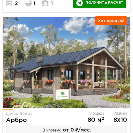
ПОЛУЧИТЬ РАСЧЕТ
2
1
1
Хит продаж!
Площадь
Размер
Дом из блоков
2
80 м
8х10
Арбро
В ипотеку:
от 0 ₽/мес.