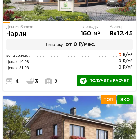
Площадь
Размер
Дом из блоков
2
160 м
8х12.45
Чарли
В ипотеку:
от 0 ₽/мес.
2
0
₽/м
цена сейчас
2
0 ₽/м
Цена с 16.08
2
0 ₽/м
Цена с 31.08
ПОЛУЧИТЬ РАСЧЕТ
4
3
2
ТОП
ЭКО