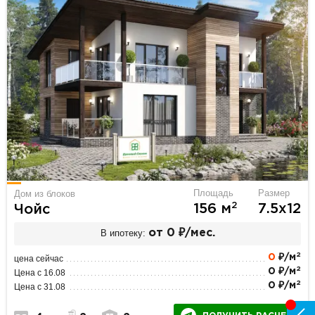
Площадь
Размер
Дом из блоков
2
156 м
7.5х12
Чойс
В ипотеку:
от 0 ₽/мес.
2
0
₽/м
цена сейчас
2
0 ₽/м
Цена с 16.08
2
0 ₽/м
Цена с 31.08