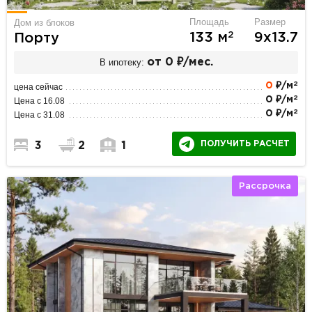
Площадь
Размер
Дом из блоков
2
133 м
9х13.7
Порту
В ипотеку:
от 0 ₽/мес.
2
0
₽/м
цена сейчас
2
0 ₽/м
Цена с 16.08
2
0 ₽/м
Цена с 31.08
ПОЛУЧИТЬ РАСЧЕТ
3
2
1
Рассрочка