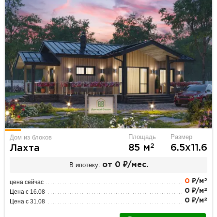
Площадь
Размер
Дом из блоков
2
85 м
6.5х11.6
Лахта
В ипотеку:
от 0 ₽/мес.
2
0
₽/м
цена сейчас
2
0 ₽/м
Цена с 16.08
2
0 ₽/м
Цена с 31.08