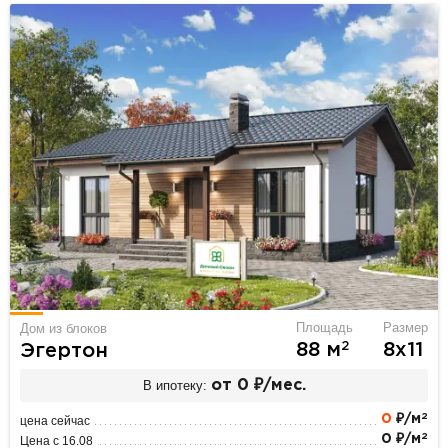
Площадь
Размер
Дом из блоков
2
88 м
8х11
Эгертон
В ипотеку:
от 0 ₽/мес.
2
0
₽/м
цена сейчас
2
0 ₽/м
Цена с 16.08