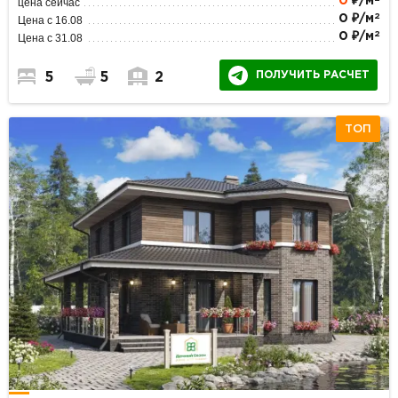
0
₽/м
цена сейчас
2
0 ₽/м
Цена с 16.08
2
0 ₽/м
Цена с 31.08
ПОЛУЧИТЬ РАСЧЕТ
5
5
2
ТОП