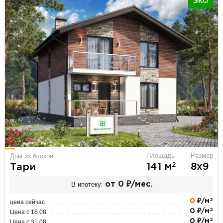
ЭКО
Площадь
Размер
Дом из блоков
2
141 м
8х9
Тари
В ипотеку:
от 0 ₽/мес.
2
0
₽/м
цена сейчас
2
0 ₽/м
Цена с 16.08
2
0 ₽/м
Цена с 31.08