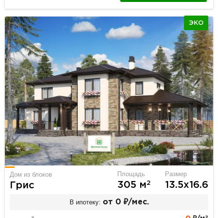
ЭКО
Площадь
Размер
Дом из блоков
2
305 м
13.5х16.6
Грис
В ипотеку:
от 0 ₽/мес.
2