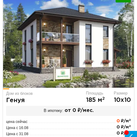
Площадь
Размер
Дом из блоков
2
185 м
10х10
Генуя
В ипотеку:
от 0 ₽/мес.
2
0
₽/м
цена сейчас
2
0 ₽/м
Цена с 16.08
2
0 ₽/м
Цена с 31.08