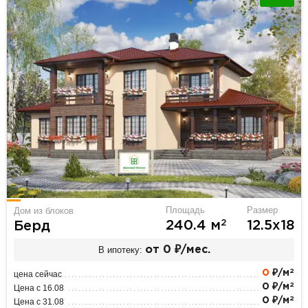
Площадь
Размер
Дом из блоков
2
240.4 м
12.5х18
Берд
В ипотеку:
от 0 ₽/мес.
2
0
₽/м
цена сейчас
2
0 ₽/м
Цена с 16.08
2
0 ₽/м
Цена с 31.08