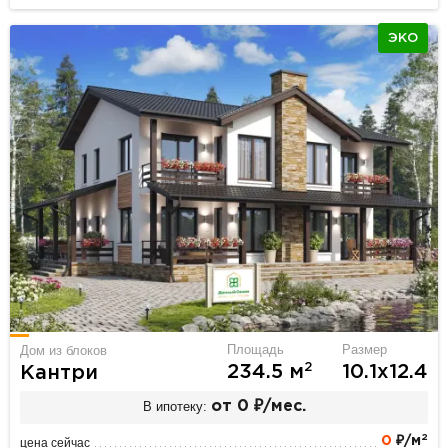
ЭКО
Площадь
Размер
Дом из блоков
2
234.5 м
10.1х12.4
Кантри
В ипотеку:
от 0 ₽/мес.
2
0
₽/м
цена сейчас