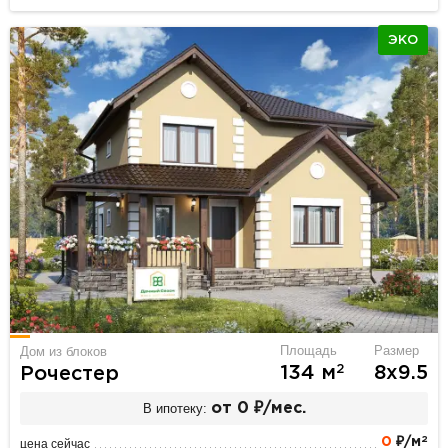
ЭКО
Площадь
Размер
Дом из блоков
2
134 м
8х9.5
Рочестер
В ипотеку:
от 0 ₽/мес.
2
0
₽/м
цена сейчас