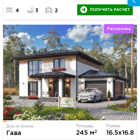
ПОЛУЧИТЬ РАСЧЕТ
4
3
2
Рассрочка
Площадь
Размер
Дом из блоков
2
245 м
16.5х16.8
Гава