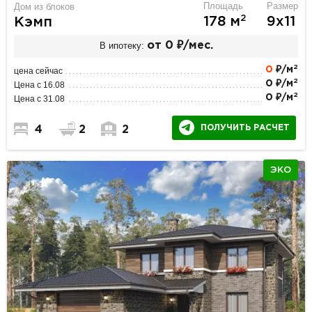
Площадь
Размер
Дом из блоков
2
178 м
9х11
Кэмп
В ипотеку:
от 0 ₽/мес.
2
0
₽/м
цена сейчас
2
0 ₽/м
Цена с 16.08
2
0 ₽/м
Цена с 31.08
ПОЛУЧИТЬ РАСЧЕТ
4
2
2
ЭКО