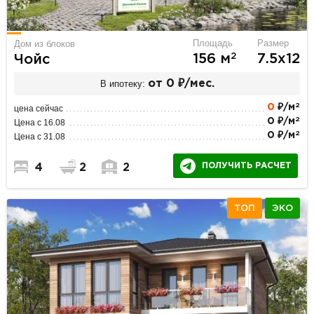
Площадь
Размер
Дом из блоков
2
156 м
7.5х12
Чойс
В ипотеку:
от 0 ₽/мес.
2
0
₽/м
цена сейчас
2
0 ₽/м
Цена с 16.08
2
0 ₽/м
Цена с 31.08
ПОЛУЧИТЬ РАСЧЕТ
4
2
2
ТОП
ЭКО