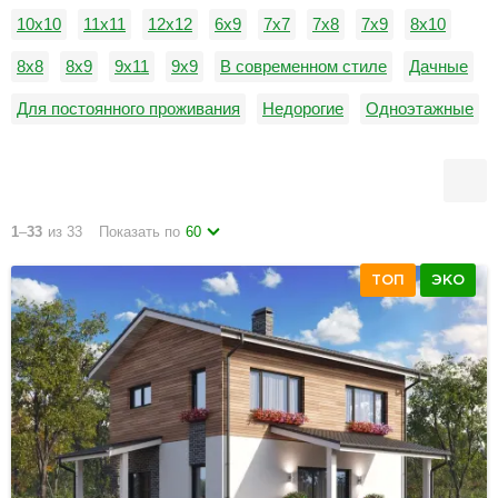
10х10
11х11
12х12
6х9
7х7
7х8
7х9
8х10
8х8
8х9
9х11
9х9
В современном стиле
Дачные
Для постоянного проживания
Недорогие
Одноэтажные
С балконом
1
–
33
из 33
Показать по
60
ТОП
ЭКО