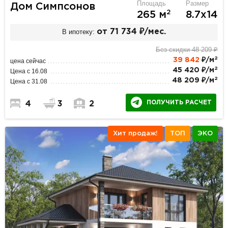
Площадь
Размер
Дом Симпсонов
2
265 м
8.7х14
В ипотеку:
от 71 734 ₽/мес.
Без скидки 48 209 ₽
2
39 842
₽/м
цена сейчас
2
45 420 ₽/м
Цена с 16.08
2
48 209 ₽/м
Цена с 31.08
ПОЛУЧИТЬ РАСЧЕТ
4
3
2
Хит продаж!
ТОП
ЭКО