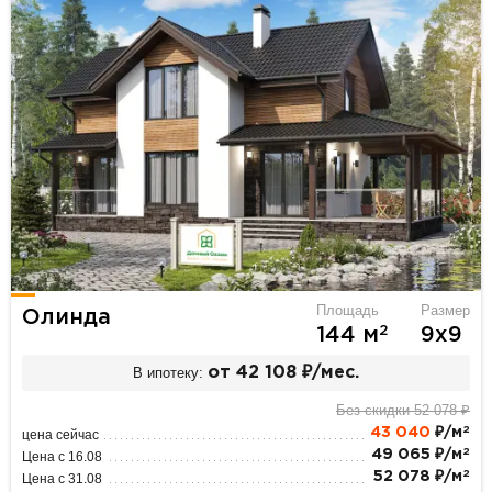
Площадь
Размер
Олинда
2
144 м
9х9
В ипотеку:
от 42 108 ₽/мес.
Без скидки 52 078 ₽
2
43 040
₽/м
цена сейчас
2
49 065 ₽/м
Цена с 16.08
2
52 078 ₽/м
Цена с 31.08