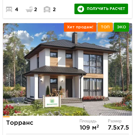
ПОЛУЧИТЬ РАСЧЕТ
4
2
2
Хит продаж!
ТОП
ЭКО
Площадь
Размер
Торранс
2
109 м
7.5х7.5