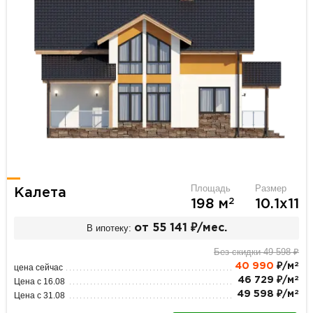
Площадь
Размер
Калета
2
198 м
10.1х11
В ипотеку:
от 55 141 ₽/мес.
Без скидки 49 598 ₽
2
40 990
₽/м
цена сейчас
2
46 729 ₽/м
Цена с 16.08
2
49 598 ₽/м
Цена с 31.08