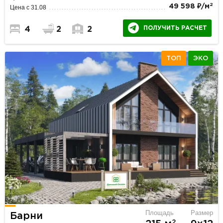
2
49 598 ₽/м
Цена с 31.08
ПОЛУЧИТЬ РАСЧЕТ
4
2
2
ТОП
ЭКО
Площадь
Размер
Барни
2