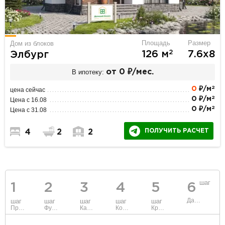
Площадь
Размер
Дом из блоков
2
126 м
7.6х8
Элбург
В ипотеку:
от 0 ₽/мес.
2
0
₽/м
цена сейчас
2
0 ₽/м
Цена с 16.08
2
0 ₽/м
Цена с 31.08
ПОЛУЧИТЬ РАСЧЕТ
4
2
2
шаг
1
2
3
4
5
6
Данные
шаг
шаг
шаг
шаг
шаг
Проект
Фундамент
Каркас и стены
Коммуникации
Крыша