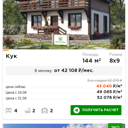
Площадь
Размер
Кук
2
144 м
8х9
В ипотеку:
от 42 108 ₽/мес.
Без скидки 52 078 ₽
2
43 040
₽/м
цена сейчас
2
49 065 ₽/м
Цена с 16.08
2
52 078 ₽/м
Цена с 31.08
ПОЛУЧИТЬ РАСЧЕТ
4
2
2
ЭКО