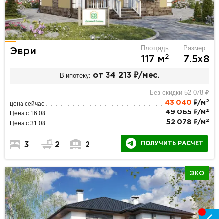
Площадь
Размер
Эври
2
117 м
7.5х8
В ипотеку:
от 34 213 ₽/мес.
Без скидки 52 078 ₽
2
43 040
₽/м
цена сейчас
2
49 065 ₽/м
Цена с 16.08
2
52 078 ₽/м
Цена с 31.08
ПОЛУЧИТЬ РАСЧЕТ
3
2
2
ЭКО