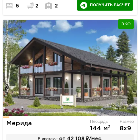
ПОЛУЧИТЬ РАСЧЕТ
6
2
2
ЭКО
Площадь
Размер
Мерида
2
144 м
8х9
В ипотеку:
от 42 108 ₽/мес.