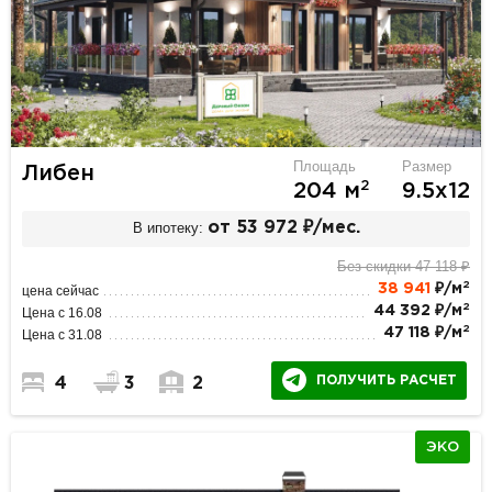
Площадь
Размер
Либен
2
204 м
9.5х12
В ипотеку:
от 53 972 ₽/мес.
Без скидки 47 118 ₽
2
38 941
₽/м
цена сейчас
2
44 392 ₽/м
Цена с 16.08
2
47 118 ₽/м
Цена с 31.08
ПОЛУЧИТЬ РАСЧЕТ
4
3
2
ЭКО