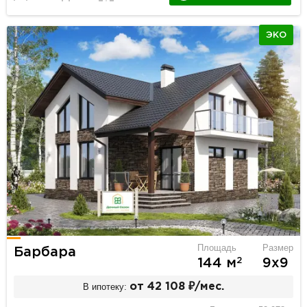
ЭКО
Площадь
Размер
Барбара
2
144 м
9х9
В ипотеку:
от 42 108 ₽/мес.