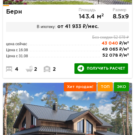
Площадь
Размер
Берн
2
143.4 м
8.5х9
В ипотеку:
от 41 933 ₽/мес.
Без скидки 52 078 ₽
2
43 040
₽/м
цена сейчас
2
49 065 ₽/м
Цена с 16.08
2
52 078 ₽/м
Цена с 31.08
ПОЛУЧИТЬ РАСЧЕТ
4
2
2
Хит продаж!
ТОП
ЭКО