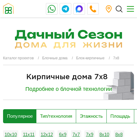
Каталог проектов
Блочные дома
Блок-кирпичные
7х8
Кирпичные дома 7x8
Подробнее о блочной технологии
разделитель
Популярное
Тип/технология
Этажность
Площадь
10х10
11х11
12х12
6х9
7х7
7х9
8х10
8х8