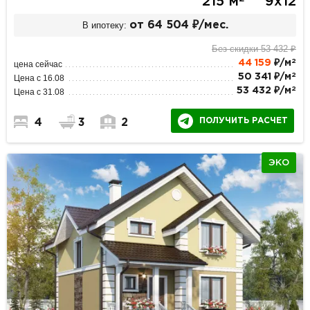
215 м
9х12
В ипотеку:
от 64 504 ₽/мес.
Без скидки 53 432 ₽
2
44 159
₽/м
цена сейчас
2
50 341 ₽/м
Цена с 16.08
2
53 432 ₽/м
Цена с 31.08
ПОЛУЧИТЬ РАСЧЕТ
4
3
2
ЭКО