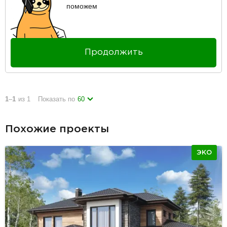
поможем
Продолжить
1
–
1
из 1
Показать по
60
Похожие проекты
ЭКО