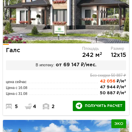
Площадь
Размер
Галс
2
242 м
12х15
В ипотеку:
от 69 147 ₽/мес.
Без скидки 50 887 ₽
2
42 056
₽/м
цена сейчас
2
47 944 ₽/м
Цена с 16.08
2
50 887 ₽/м
Цена с 31.08
ПОЛУЧИТЬ РАСЧЕТ
5
4
2
ЭКО