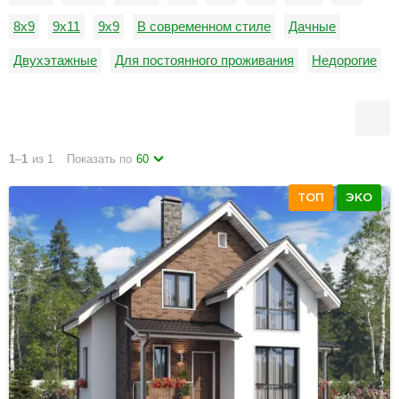
8х9
9х11
9х9
В современном стиле
Дачные
Двухэтажные
Для постоянного проживания
Недорогие
Одноэтажные
С балконом
1
–
1
из 1
Показать по
60
ТОП
ЭКО