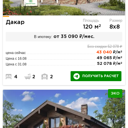
Площадь
Размер
Дакар
2
120 м
8х8
В ипотеку:
от 35 090 ₽/мес.
Без скидки 52 078 ₽
2
43 040
₽/м
цена сейчас
2
49 065 ₽/м
Цена с 16.08
2
52 078 ₽/м
Цена с 31.08
ПОЛУЧИТЬ РАСЧЕТ
4
2
2
ЭКО