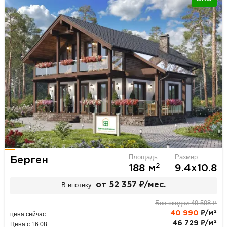
Площадь
Размер
Берген
2
188 м
9.4х10.8
В ипотеку:
от 52 357 ₽/мес.
Без скидки 49 598 ₽
2
40 990
₽/м
цена сейчас
2
46 729 ₽/м
Цена с 16.08