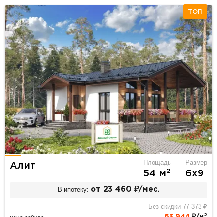
ТОП
Площадь
Размер
Алит
2
54 м
6х9
В ипотеку:
от 23 460 ₽/мес.
Без скидки 77 373 ₽
2
63 944
₽/м