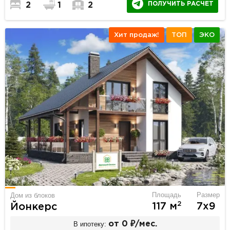
ПОЛУЧИТЬ РАСЧЕТ
2
1
2
Хит продаж!
ТОП
ЭКО
Площадь
Размер
Дом из блоков
2
117 м
7х9
Йонкерс
В ипотеку:
от 0 ₽/мес.