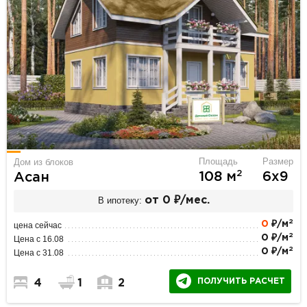
Площадь
Размер
Дом из блоков
2
108 м
6х9
Асан
В ипотеку:
от 0 ₽/мес.
2
0
₽/м
цена сейчас
2
0 ₽/м
Цена с 16.08
2
0 ₽/м
Цена с 31.08
ПОЛУЧИТЬ РАСЧЕТ
4
1
2