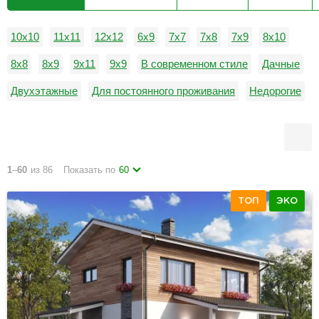
10х10
11х11
12х12
6х9
7х7
7х8
7х9
8х10
8х8
8х9
9х11
9х9
В современном стиле
Дачные
Двухэтажные
Для постоянного проживания
Недорогие
Одноэтажные
1
–
60
из 86
Показать по
60
ТОП
ЭКО