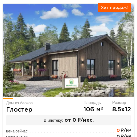
Хит продаж!
Площадь
Размер
Дом из блоков
2
106 м
8.5х12
Глостер
В ипотеку:
от 0 ₽/мес.
2
0
₽/м
цена сейчас
2
0 ₽/м