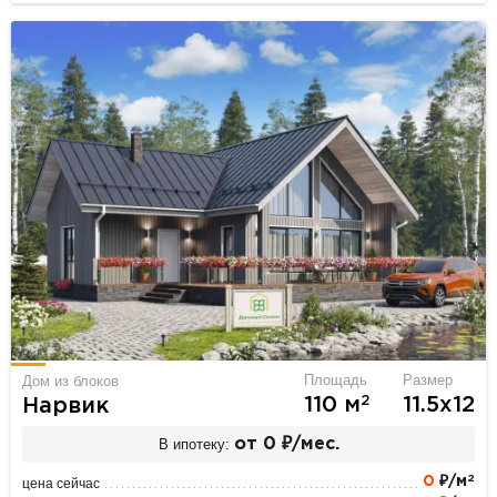
Площадь
Размер
Дом из блоков
2
110 м
11.5х12
Нарвик
В ипотеку:
от 0 ₽/мес.
2
0
₽/м
цена сейчас