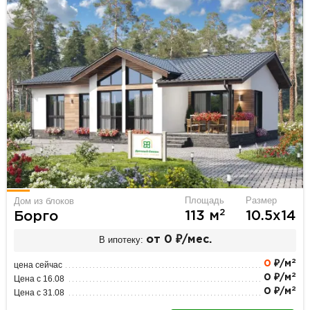
Площадь
Размер
Дом из блоков
2
113 м
10.5х14
Борго
В ипотеку:
от 0 ₽/мес.
2
0
₽/м
цена сейчас
2
0 ₽/м
Цена с 16.08
2
0 ₽/м
Цена с 31.08