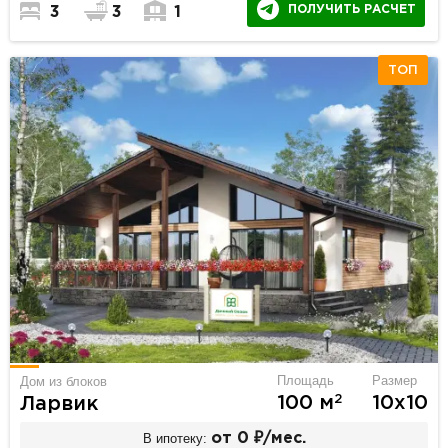
ПОЛУЧИТЬ РАСЧЕТ
3
3
1
ТОП
Площадь
Размер
Дом из блоков
2
100 м
10х10
Ларвик
В ипотеку:
от 0 ₽/мес.