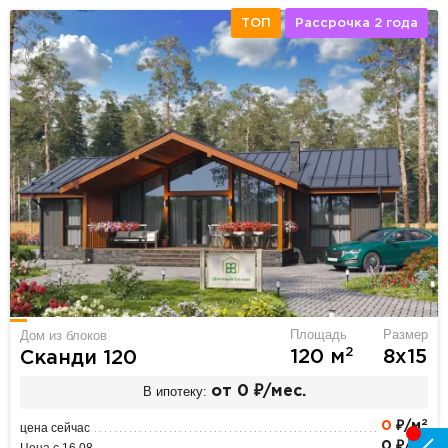
ТОП
Рассрочка 2 года
Площадь
Размер
Дом из блоков
2
120 м
8х15
Сканди 120
В ипотеку:
от 0 ₽/мес.
2
0
₽/м
цена сейчас
2
0 ₽/м
Цена с 16.08