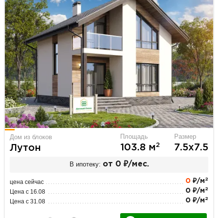
Площадь
Размер
Дом из блоков
2
103.8 м
7.5х7.5
Лутон
В ипотеку:
от 0 ₽/мес.
2
0
₽/м
цена сейчас
2
0 ₽/м
Цена с 16.08
2
0 ₽/м
Цена с 31.08