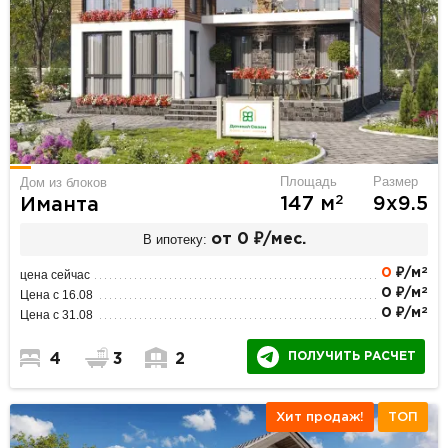
Площадь
Размер
Дом из блоков
2
147 м
9х9.5
Иманта
В ипотеку:
от 0 ₽/мес.
2
0
₽/м
цена сейчас
2
0 ₽/м
Цена с 16.08
2
0 ₽/м
Цена с 31.08
ПОЛУЧИТЬ РАСЧЕТ
4
3
2
Хит продаж!
ТОП