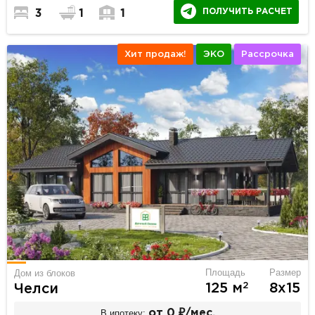
ПОЛУЧИТЬ РАСЧЕТ
3
1
1
Хит продаж!
ЭКО
Рассрочка
Площадь
Размер
Дом из блоков
2
125 м
8х15
Челси
В ипотеку:
от 0 ₽/мес.