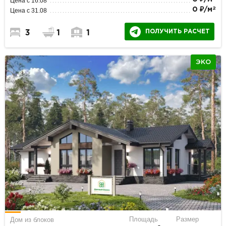
Цена с 16.08
2
0 ₽/м
Цена с 31.08
ПОЛУЧИТЬ РАСЧЕТ
3
1
1
ЭКО
Площадь
Размер
Дом из блоков