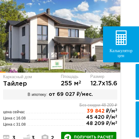
Калькулятор
цен
Площадь
Размер
Каркасный дом
2
255 м
12.7х15.6
Тайлер
В ипотеку:
от 69 027 ₽/мес.
Без скидки 48 209 ₽
2
39 842
₽/м
цена сейчас
2
45 420 ₽/м
Цена с 16.08
2
48 209 ₽/м
Цена с 31.08
ПОЛУЧИТЬ РАСЧЕТ
3
3
2