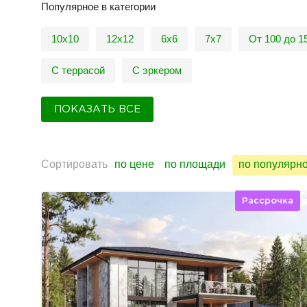
Популярное в категории
10х10
12х12
6х6
7х7
От 100 до 1
С террасой
С эркером
ПОКАЗАТЬ ВСЕ
Сортировать
по цене
по площади
по популярн
Рассрочка