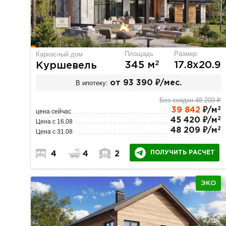
Площадь
Размер
Каркасный дом
2
345 м
17.8х20.9
Куршевель
В ипотеку:
от 93 390 ₽/мес.
Без скидки 48 209 ₽
2
39 842
₽/м
цена сейчас
2
45 420 ₽/м
Цена с 16.08
2
48 209 ₽/м
Цена с 31.08
ПОЛУЧИТЬ РАСЧЕТ
4
4
2
ЭКО