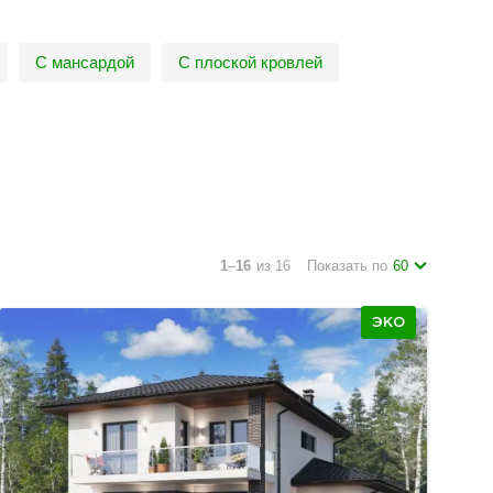
С мансардой
С плоской кровлей
1
–
16
из 16
Показать по
60
ЭКО