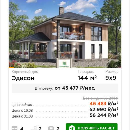
Площадь
Размер
Каркасный дом
2
144 м
9х9
Эдисон
В ипотеку:
от 45 477 ₽/мес.
Без скидки 56 244 ₽
2
46 483
₽/м
цена сейчас
2
52 990 ₽/м
Цена с 16.08
2
56 244 ₽/м
Цена с 31.08
ПОЛУЧИТЬ РАСЧЕТ
4
2
2