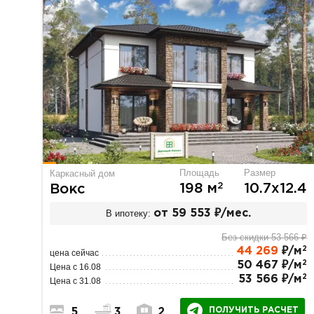
Площадь
Размер
Каркасный дом
2
198 м
10.7х12.4
Вокс
В ипотеку:
от 59 553 ₽/мес.
Без скидки 53 566 ₽
2
44 269
₽/м
цена сейчас
2
50 467 ₽/м
Цена с 16.08
2
53 566 ₽/м
Цена с 31.08
ПОЛУЧИТЬ РАСЧЕТ
5
3
2