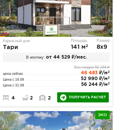
Площадь
Размер
Каркасный дом
2
141 м
8х9
Тари
В ипотеку:
от 44 529 ₽/мес.
Без скидки 56 244 ₽
2
46 483
₽/м
цена сейчас
2
52 990 ₽/м
Цена с 16.08
2
56 244 ₽/м
Цена с 31.08
ПОЛУЧИТЬ РАСЧЕТ
4
2
2
ЭКО