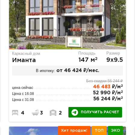
Площадь
Размер
Каркасный дом
2
147 м
9х9.5
Иманта
В ипотеку:
от 46 424 ₽/мес.
Без скидки 56 244 ₽
2
46 483
₽/м
цена сейчас
2
52 990 ₽/м
Цена с 16.08
2
56 244 ₽/м
Цена с 31.08
ПОЛУЧИТЬ РАСЧЕТ
4
3
2
Хит продаж!
ТОП
ЭКО