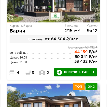
Площадь
Размер
Каркасный дом
2
215 м
9х12
Барни
В ипотеку:
от 64 504 ₽/мес.
Без скидки 53 432 ₽
2
44 159
₽/м
цена сейчас
2
50 341 ₽/м
Цена с 16.08
2
53 432 ₽/м
Цена с 31.08
ПОЛУЧИТЬ РАСЧЕТ
4
3
2
ТОП
ЭКО