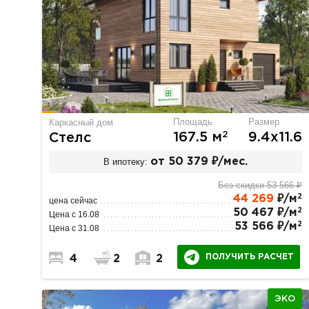
Площадь
Размер
Каркасный дом
2
167.5 м
9.4х11.6
Стелс
В ипотеку:
от 50 379 ₽/мес.
Без скидки 53 566 ₽
2
44 269
₽/м
цена сейчас
2
50 467 ₽/м
Цена с 16.08
2
53 566 ₽/м
Цена с 31.08
ПОЛУЧИТЬ РАСЧЕТ
4
2
2
ЭКО