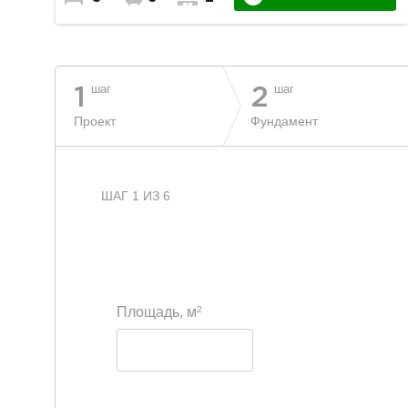
шаг
шаг
1
2
Проект
Фундамент
ШАГ 1 ИЗ 6
2
Площадь, м