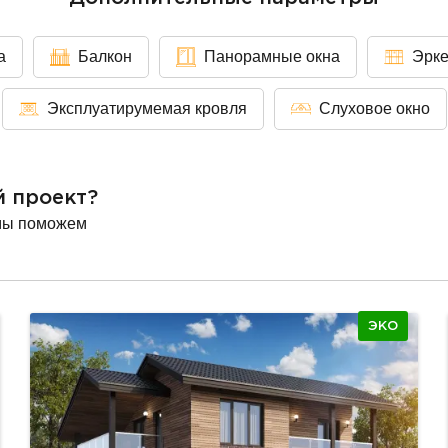
а
Балкон
Панорамные окна
Эрк
Эксплуатирумемая кровля
Слуховое окно
й проект?
мы поможем
ЭКО