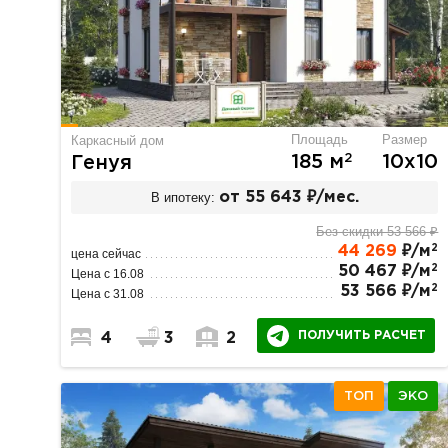
Площадь
Размер
Каркасный дом
2
185 м
10х10
Генуя
В ипотеку:
от 55 643 ₽/мес.
Без скидки 53 566 ₽
2
44 269
₽/м
цена сейчас
2
50 467 ₽/м
Цена с 16.08
2
53 566 ₽/м
Цена с 31.08
ПОЛУЧИТЬ РАСЧЕТ
4
3
2
ТОП
ЭКО