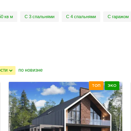
50 кв м
С 3 спальнями
С 4 спальнями
С гаражом
ости
по новизне
ТОП
ЭКО