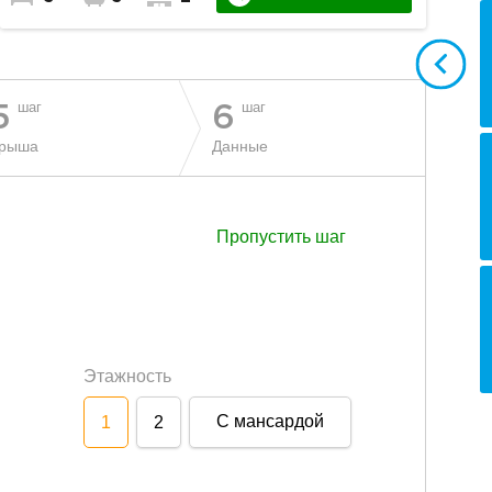
шаг
шаг
5
6
рыша
Данные
Пропустить шаг
Этажность
С мансардой
1
2