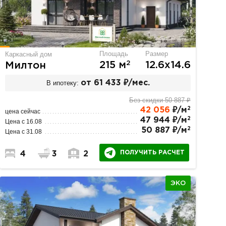
Площадь
Размер
Каркасный дом
2
215 м
12.6х14.6
Милтон
В ипотеку:
от 61 433 ₽/мес.
Без скидки 50 887 ₽
2
42 056
₽/м
цена сейчас
2
47 944 ₽/м
Цена с 16.08
2
50 887 ₽/м
Цена с 31.08
ПОЛУЧИТЬ РАСЧЕТ
4
3
2
ЭКО