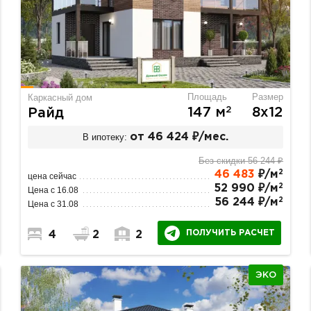
Площадь
Размер
Каркасный дом
2
147 м
8х12
Райд
В ипотеку:
от 46 424 ₽/мес.
Без скидки 56 244 ₽
2
46 483
₽/м
цена сейчас
2
52 990 ₽/м
Цена с 16.08
2
56 244 ₽/м
Цена с 31.08
ПОЛУЧИТЬ РАСЧЕТ
4
2
2
ЭКО