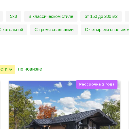
9х9
В классическом стиле
от 150 до 200 м2
С котельной
С тремя спальнями
С четырьмя спальня
ости
по новизне
Рассрочка 2 года