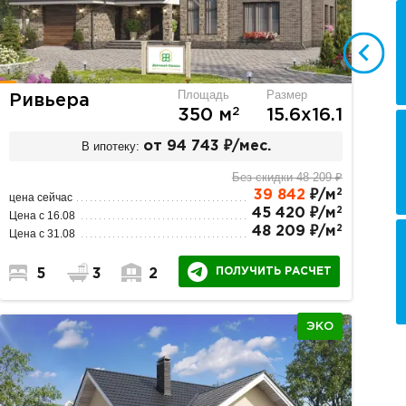
Площадь
Размер
Ривьера
2
350 м
15.6х16.1
В ипотеку:
от 94 743 ₽/мес.
Без скидки 48 209 ₽
2
39 842
₽/м
цена сейчас
2
45 420 ₽/м
Цена с 16.08
2
48 209 ₽/м
Цена с 31.08
ПОЛУЧИТЬ РАСЧЕТ
5
3
2
ЭКО