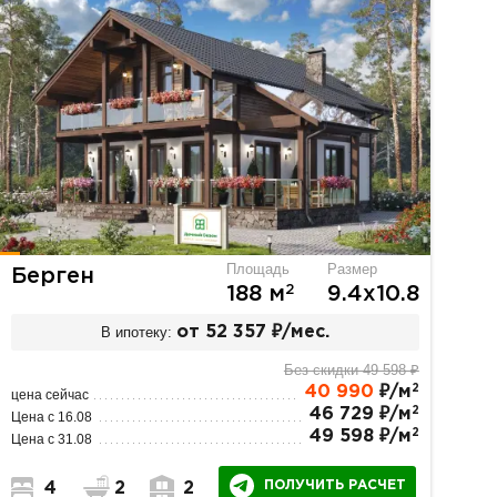
Площадь
Размер
Берген
2
188 м
9.4х10.8
В ипотеку:
от 52 357 ₽/мес.
Без скидки 49 598 ₽
2
40 990
₽/м
цена сейчас
2
46 729 ₽/м
Цена с 16.08
2
49 598 ₽/м
Цена с 31.08
ПОЛУЧИТЬ РАСЧЕТ
4
2
2