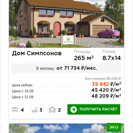
Площадь
Размер
Дом Симпсонов
2
265 м
8.7х14
В ипотеку:
от 71 734 ₽/мес.
Без скидки 48 209 ₽
2
39 842
₽/м
цена сейчас
2
45 420 ₽/м
Цена с 16.08
2
48 209 ₽/м
Цена с 31.08
ПОЛУЧИТЬ РАСЧЕТ
4
3
2
ЭКО