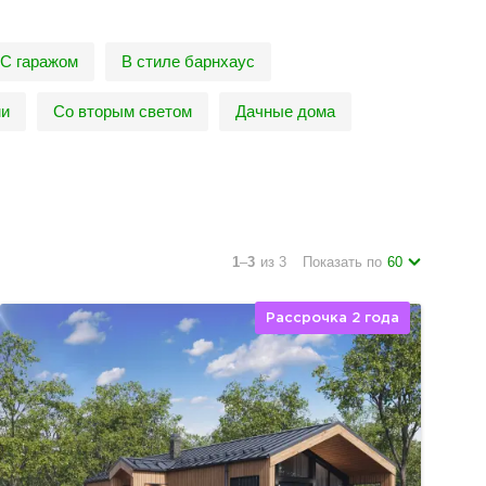
С гаражом
В стиле барнхаус
ми
Со вторым светом
Дачные дома
1
–
3
из 3
Показать по
60
Рассрочка 2 года