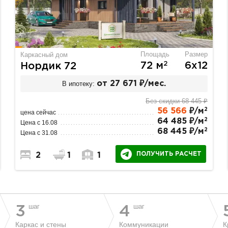
Площадь
Размер
Каркасный дом
2
72 м
6х12
Нордик 72
В ипотеку:
от 27 671 ₽/мес.
Без скидки 68 445 ₽
2
56 566
₽/м
цена сейчас
2
64 485 ₽/м
Цена с 16.08
2
68 445 ₽/м
Цена с 31.08
ПОЛУЧИТЬ РАСЧЕТ
2
1
1
шаг
шаг
3
4
Каркас и стены
Коммуникации
К