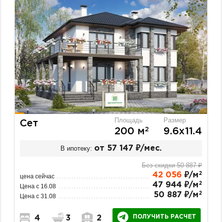
Площадь
Размер
Сет
2
200 м
9.6х11.4
В ипотеку:
от 57 147 ₽/мес.
Без скидки 50 887 ₽
2
42 056
₽/м
цена сейчас
2
47 944 ₽/м
Цена с 16.08
2
50 887 ₽/м
Цена с 31.08
ПОЛУЧИТЬ РАСЧЕТ
4
3
2