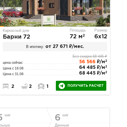
Площадь
Размер
Каркасный дом
2
72 м
6х12
Барни 72
В ипотеку:
от 27 671 ₽/мес.
Без скидки 68 445 ₽
2
56 566
₽/м
цена сейчас
2
64 485 ₽/м
Цена с 16.08
2
68 445 ₽/м
Цена с 31.08
ПОЛУЧИТЬ РАСЧЕТ
2
2
1
шаг
шаг
5
6
рыша
Данные