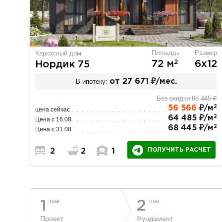
Площадь
Размер
Каркасный дом
2
72 м
6х12
Нордик 75
В ипотеку:
от 27 671 ₽/мес.
Без скидки 68 445 ₽
2
56 566
₽/м
цена сейчас
2
64 485 ₽/м
Цена с 16.08
2
68 445 ₽/м
Цена с 31.08
ПОЛУЧИТЬ РАСЧЕТ
2
2
1
шаг
шаг
1
2
Проект
Фундамент