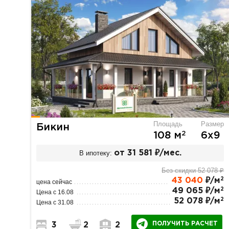
Площадь
Размер
Бикин
2
108 м
6х9
В ипотеку:
от 31 581 ₽/мес.
Без скидки 52 078 ₽
2
43 040
₽/м
цена сейчас
2
49 065 ₽/м
Цена с 16.08
2
52 078 ₽/м
Цена с 31.08
ПОЛУЧИТЬ РАСЧЕТ
3
2
2