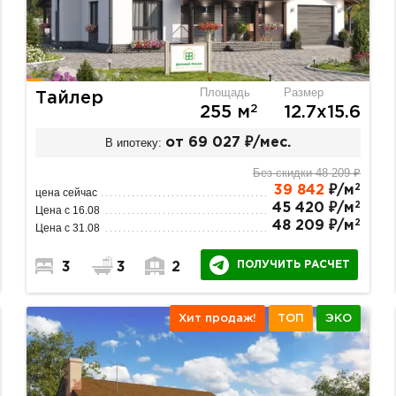
Площадь
Размер
Тайлер
2
255 м
12.7х15.6
В ипотеку:
от 69 027 ₽/мес.
Без скидки 48 209 ₽
2
39 842
₽/м
цена сейчас
2
45 420 ₽/м
Цена с 16.08
2
48 209 ₽/м
Цена с 31.08
ПОЛУЧИТЬ РАСЧЕТ
3
3
2
Хит продаж!
ТОП
ЭКО