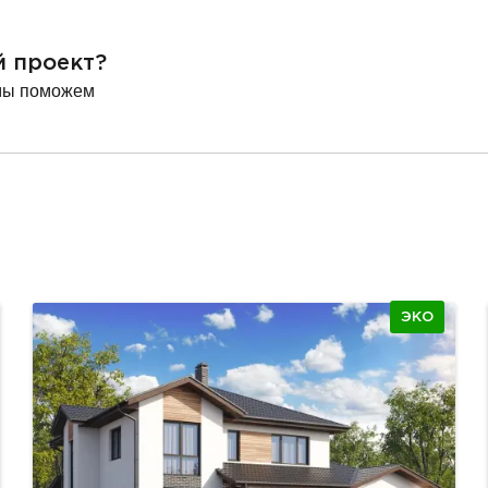
й проект?
мы поможем
ЭКО