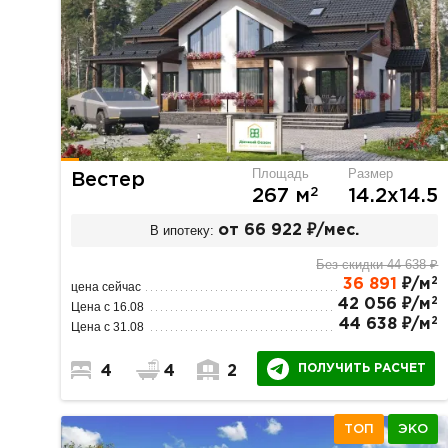
Площадь
Размер
Вестер
2
267 м
14.2х14.5
В ипотеку:
от 66 922 ₽/мес.
Без скидки 44 638 ₽
2
36 891
₽/м
цена сейчас
2
42 056 ₽/м
Цена с 16.08
2
44 638 ₽/м
Цена с 31.08
ПОЛУЧИТЬ РАСЧЕТ
4
4
2
ТОП
ЭКО