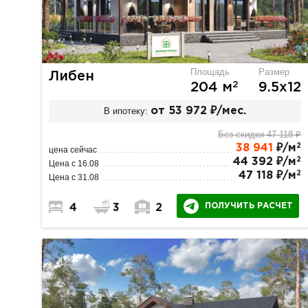
Площадь
Размер
Либен
2
204 м
9.5х12
В ипотеку:
от 53 972 ₽/мес.
Без скидки 47 118 ₽
2
38 941
₽/м
цена сейчас
2
44 392 ₽/м
Цена с 16.08
2
47 118 ₽/м
Цена с 31.08
ПОЛУЧИТЬ РАСЧЕТ
4
3
2