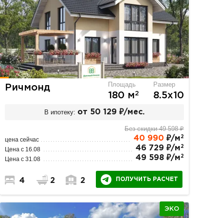
Площадь
Размер
Ричмонд
2
180 м
8.5х10
В ипотеку:
от 50 129 ₽/мес.
Без скидки 49 598 ₽
2
40 990
₽/м
цена сейчас
2
46 729 ₽/м
Цена с 16.08
2
49 598 ₽/м
Цена с 31.08
ПОЛУЧИТЬ РАСЧЕТ
4
2
2
ЭКО