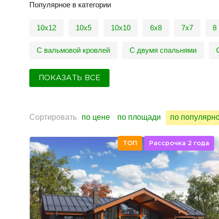
Популярное в категории
10x12
10x5
10х10
6х8
7х7
8
С вальмовой кровлей
С двумя спальнями
ПОКАЗАТЬ ВСЕ
Сортировать
по цене
по площади
по популярн
ТОП
Рассрочка 2 года