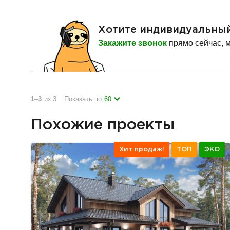
Хотите индивидуальны
Закажите звонок
прямо сейчас, 
1
–
3
из 3
Показать по
60
Похожие проекты
Хит продаж!
ТОП
ЭКО