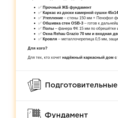
✅
Прочный ЖБ фундамент
✅
Каркас из доски камерной сушки 45х1
✅
Утепление
– стены 150 мм + Пенофол ф
✅
Обшивка стен OSB-3
– готов к дальней
✅
Полы
– фанера ФК 15 мм по обрешётке 
✅
Окна Rehau Grazio 70 мм и входная д
✅
Кровля
– металлочерепица 0,5 мм, защи
Для кого?
Для тех, кто хочет
надёжный каркасный дом с 
Подготовительные
Фундамент