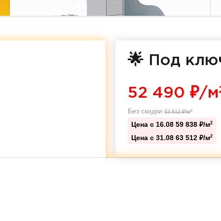
🌟 Под клю
52 490
₽/м
Без скидки
63 512
₽/м
2
Цена с 16.08
59 838 ₽/м
2
Цена с 31.08
63 512 ₽/м
2