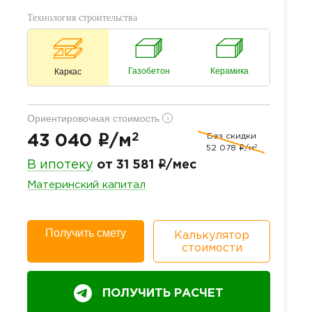
Технология строительства
Газобетон
Керамика
Каркас
Ориентировочная стоимость
i
2
Без скидки
i
43 040
/м
2
52 078
i
/м
i
В ипотеку
от 31 581
/мес
Материнский капитал
Получить смету
Калькулятор
стоимости
ПОЛУЧИТЬ РАСЧЕТ