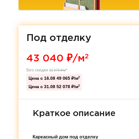
Под отделку
2
43 040
₽/м
Без скидки
52 078
₽/м
2
Цена с 16.08
49 065 ₽/м
2
Цена с 31.08
52 078 ₽/м
2
Краткое описание
Каркасный дом под отделку