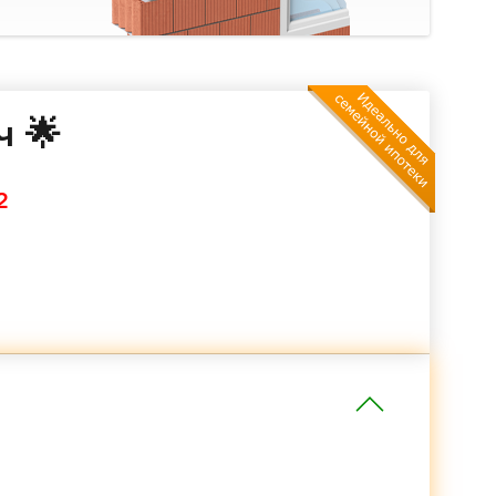
ч 🌟
2