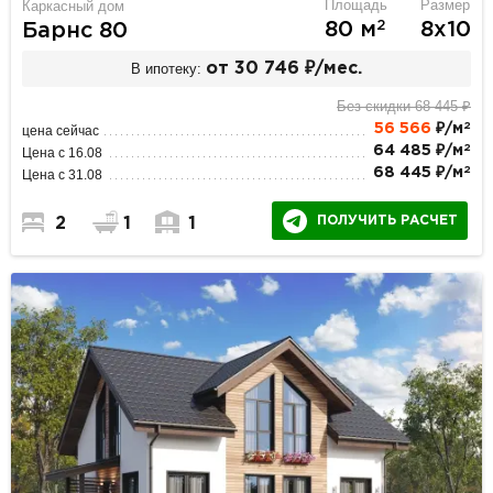
Площадь
Размер
Каркасный дом
2
80 м
8х10
Барнс 80
В ипотеку:
от 30 746 ₽/мес.
Без скидки 68 445 ₽
2
56 566
₽/м
цена сейчас
2
64 485 ₽/м
Цена с 16.08
2
68 445 ₽/м
Цена с 31.08
ПОЛУЧИТЬ РАСЧЕТ
2
1
1