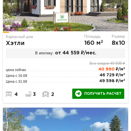
Площадь
Размер
Каркасный дом
2
160 м
8х10
Хэтли
В ипотеку:
от 44 559 ₽/мес.
Без скидки 49 598 ₽
2
40 990
₽/м
цена сейчас
2
46 729 ₽/м
Цена с 16.08
2
49 598 ₽/м
Цена с 31.08
ПОЛУЧИТЬ РАСЧЕТ
4
3
2