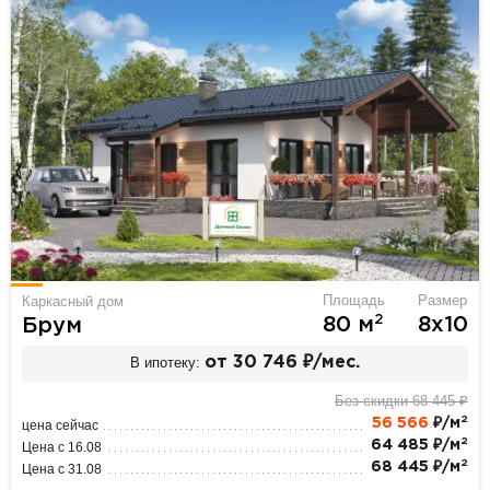
Площадь
Размер
Каркасный дом
2
80 м
8х10
Брум
В ипотеку:
от 30 746 ₽/мес.
Без скидки 68 445 ₽
2
56 566
₽/м
цена сейчас
2
64 485 ₽/м
Цена с 16.08
2
68 445 ₽/м
Цена с 31.08