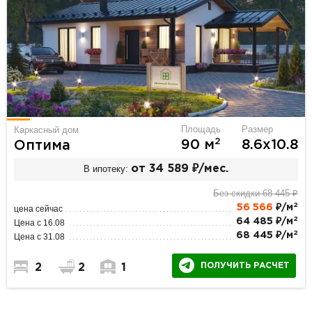
Площадь
Размер
Каркасный дом
2
90 м
8.6х10.8
Оптима
В ипотеку:
от 34 589 ₽/мес.
Без скидки 68 445 ₽
2
56 566
₽/м
цена сейчас
2
64 485 ₽/м
Цена с 16.08
2
68 445 ₽/м
Цена с 31.08
ПОЛУЧИТЬ РАСЧЕТ
2
2
1