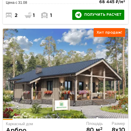
2
68 445 ₽/м
Цена с 31.08
ПОЛУЧИТЬ РАСЧЕТ
2
1
1
Хит продаж!
Площадь
Размер
Каркасный дом
2
80 м
8х10
Арбро