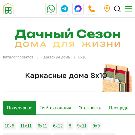
Каталог проектов
Каркасные дома
8х10
Каркасные дома 8х10
разделитель
Популярное
Тип/технология
Этажность
Площадь
10x5
11х11
6x11
6x12
8
9х11
9х9