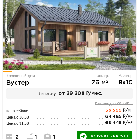
Площадь
Размер
Каркасный дом
2
76 м
8х10
Вустер
В ипотеку:
от 29 208 ₽/мес.
Без скидки 68 445 ₽
2
56 566
₽/м
цена сейчас
2
64 485 ₽/м
Цена с 16.08
2
68 445 ₽/м
Цена с 31.08
ПОЛУЧИТЬ РАСЧЕТ
2
1
1