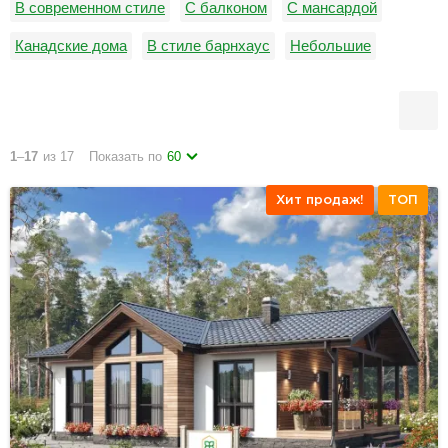
В современном стиле
С балконом
С мансардой
Канадские дома
В стиле барнхаус
Небольшие
С двумя спальнями
С котельной
С плоской кровлей
С тремя спальнями
Дачные дома
1
–
17
из 17
Показать по
60
Хит продаж!
ТОП