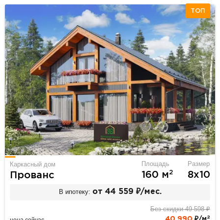
ТОП
Площадь
Размер
Каркасный дом
2
160 м
8х10
Прованс
В ипотеку:
от 44 559 ₽/мес.
Без скидки 49 598 ₽
2
40 990
₽/м
цена сейчас