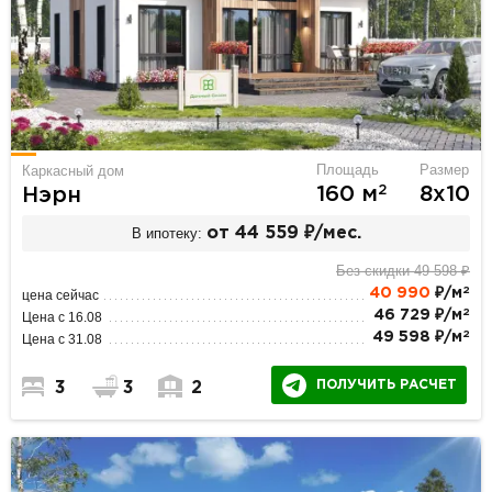
Площадь
Размер
Каркасный дом
2
160 м
8х10
Нэрн
В ипотеку:
от 44 559 ₽/мес.
Без скидки 49 598 ₽
2
40 990
₽/м
цена сейчас
2
46 729 ₽/м
Цена с 16.08
2
49 598 ₽/м
Цена с 31.08
ПОЛУЧИТЬ РАСЧЕТ
3
3
2