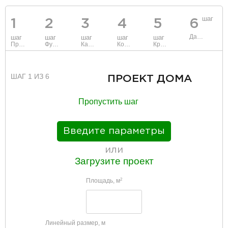
шаг
1
2
3
4
5
6
Данные
шаг
шаг
шаг
шаг
шаг
Проект
Фундамент
Каркас и стены
Коммуникации
Крыша
ШАГ 1 ИЗ 6
ПРОЕКТ ДОМА
Пропустить шаг
Введите параметры
или
Загрузите проект
Площадь, м
2
Линейный размер, м