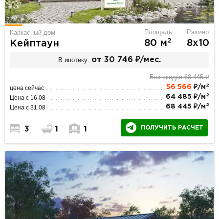
Площадь
Размер
Каркасный дом
2
80 м
8х10
Кейптаун
В ипотеку:
от 30 746 ₽/мес.
Без скидки 68 445 ₽
2
56 566
₽/м
цена сейчас
2
64 485 ₽/м
Цена с 16.08
2
68 445 ₽/м
Цена с 31.08
ПОЛУЧИТЬ РАСЧЕТ
3
1
1