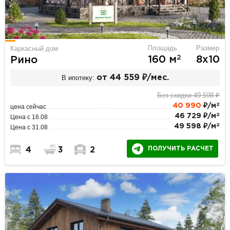
Площадь
Размер
Каркасный дом
2
160 м
8х10
Рино
В ипотеку:
от 44 559 ₽/мес.
Без скидки 49 598 ₽
2
40 990
₽/м
цена сейчас
2
46 729 ₽/м
Цена с 16.08
2
49 598 ₽/м
Цена с 31.08
ПОЛУЧИТЬ РАСЧЕТ
4
3
2