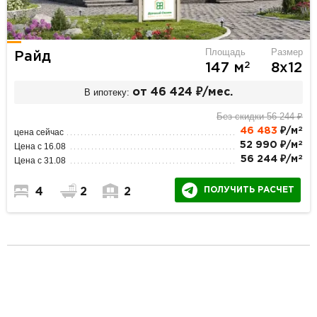
Площадь
Размер
Райд
2
147 м
8х12
В ипотеку:
от 46 424 ₽/мес.
Без скидки 56 244 ₽
2
46 483
₽/м
цена сейчас
2
52 990 ₽/м
Цена с 16.08
2
56 244 ₽/м
Цена с 31.08
ПОЛУЧИТЬ РАСЧЕТ
4
2
2