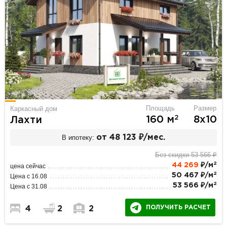
Площадь
Размер
Каркасный дом
2
160 м
8х10
Лахти
В ипотеку:
от 48 123 ₽/мес.
Без скидки 53 566 ₽
2
44 269
₽/м
цена сейчас
2
50 467 ₽/м
Цена с 16.08
2
53 566 ₽/м
Цена с 31.08
ПОЛУЧИТЬ РАСЧЕТ
4
2
2