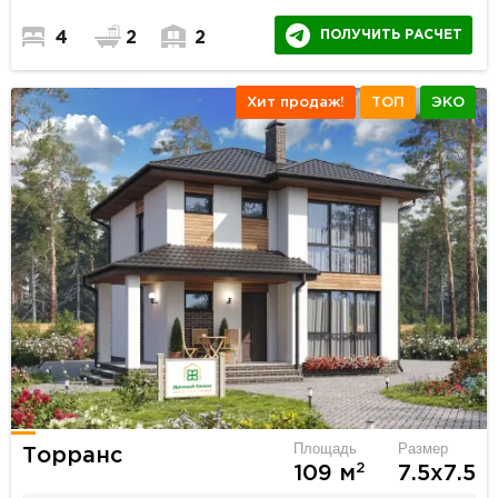
ПОЛУЧИТЬ РАСЧЕТ
4
2
2
Хит продаж!
ТОП
ЭКО
Площадь
Размер
Торранс
2
109 м
7.5х7.5