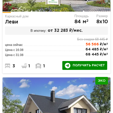
Площадь
Размер
Каркасный дом
2
84 м
8х10
Леви
В ипотеку:
от 32 283 ₽/мес.
Без скидки 68 445 ₽
2
56 566
₽/м
цена сейчас
2
64 485 ₽/м
Цена с 16.08
2
68 445 ₽/м
Цена с 31.08
ПОЛУЧИТЬ РАСЧЕТ
3
1
1
ЭКО