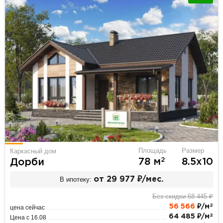
Площадь
Размер
Каркасный дом
2
78 м
8.5х10
Дорби
В ипотеку:
от 29 977 ₽/мес.
Без скидки 68 445 ₽
2
56 566
₽/м
цена сейчас
2
64 485 ₽/м
Цена с 16.08