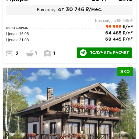
В ипотеку:
от 30 746 ₽/мес.
Без скидки 68 445 ₽
2
56 566
₽/м
цена сейчас
2
64 485 ₽/м
Цена с 16.08
2
68 445 ₽/м
Цена с 31.08
ПОЛУЧИТЬ РАСЧЕТ
2
1
1
ЭКО