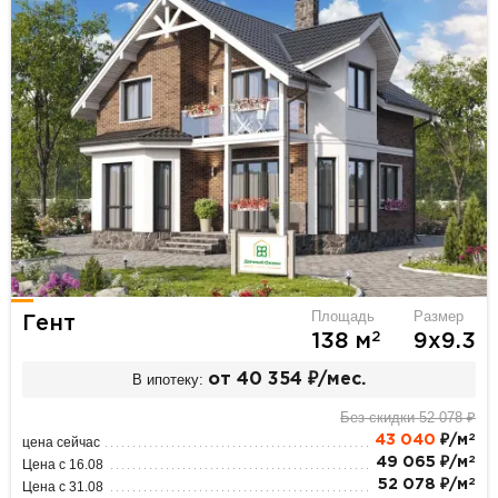
Площадь
Размер
Гент
2
138 м
9х9.3
В ипотеку:
от 40 354 ₽/мес.
Без скидки 52 078 ₽
2
43 040
₽/м
цена сейчас
2
49 065 ₽/м
Цена с 16.08
2
52 078 ₽/м
Цена с 31.08