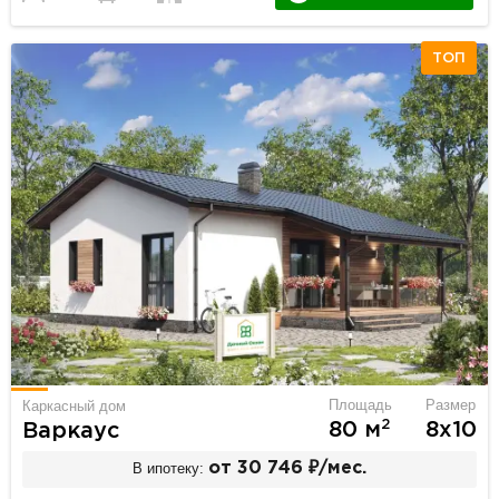
ТОП
Площадь
Размер
Каркасный дом
2
80 м
8х10
Варкаус
В ипотеку:
от 30 746 ₽/мес.