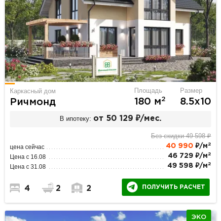
Площадь
Размер
Каркасный дом
2
180 м
8.5х10
Ричмонд
В ипотеку:
от 50 129 ₽/мес.
Без скидки 49 598 ₽
2
40 990
₽/м
цена сейчас
2
46 729 ₽/м
Цена с 16.08
2
49 598 ₽/м
Цена с 31.08
ПОЛУЧИТЬ РАСЧЕТ
4
2
2
ЭКО