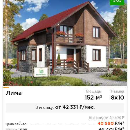
ЭКО
Площадь
Размер
Лима
2
152 м
8х10
В ипотеку:
от 42 331 ₽/мес.
Без скидки 49 598 ₽
2
40 990
₽/м
цена сейчас
2
46 729 ₽/м
Цена с 16.08