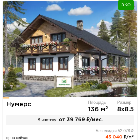
ЭКО
Площадь
Размер
Нумерс
2
136 м
8х8.5
В ипотеку:
от 39 769 ₽/мес.
Без скидки 52 078 ₽
2
43 040
₽/м
цена сейчас