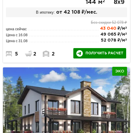
2
144 м
8х9
В ипотеку:
от 42 108 ₽/мес.
Без скидки 52 078 ₽
2
43 040
₽/м
цена сейчас
2
49 065 ₽/м
Цена с 16.08
2
52 078 ₽/м
Цена с 31.08
ПОЛУЧИТЬ РАСЧЕТ
5
2
2
ЭКО