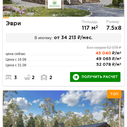
Площадь
Размер
Эври
2
117 м
7.5х8
В ипотеку:
от 34 213 ₽/мес.
Без скидки 52 078 ₽
2
43 040
₽/м
цена сейчас
2
49 065 ₽/м
Цена с 16.08
2
52 078 ₽/м
Цена с 31.08
ПОЛУЧИТЬ РАСЧЕТ
3
2
2
ТОП