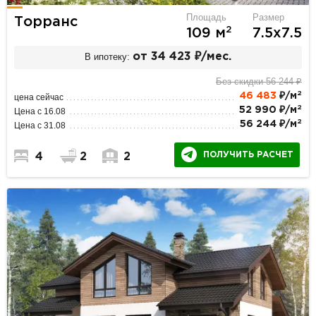
Площадь
Размер
Торранс
2
109 м
7.5х7.5
В ипотеку:
от 34 423 ₽/мес.
Без скидки 56 244 ₽
2
46 483
₽/м
цена сейчас
2
52 990 ₽/м
Цена с 16.08
2
56 244 ₽/м
Цена с 31.08
ПОЛУЧИТЬ РАСЧЕТ
4
2
2