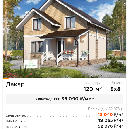
Площадь
Размер
Дакар
2
120 м
8х8
В ипотеку:
от 35 090 ₽/мес.
Без скидки 52 078 ₽
2
43 040
₽/м
цена сейчас
2
49 065 ₽/м
Цена с 16.08
2
52 078 ₽/м
Цена с 31.08