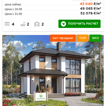
2
43 040
₽/м
цена сейчас
2
49 065 ₽/м
Цена с 16.08
2
52 078 ₽/м
Цена с 31.08
ПОЛУЧИТЬ РАСЧЕТ
4
2
2
Хит продаж!
ТОП
ЭКО