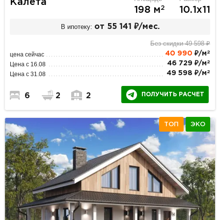
Калета
2
198 м
10.1х11
В ипотеку:
от 55 141 ₽/мес.
Без скидки 49 598 ₽
2
40 990
₽/м
цена сейчас
2
46 729 ₽/м
Цена с 16.08
2
49 598 ₽/м
Цена с 31.08
ПОЛУЧИТЬ РАСЧЕТ
6
2
2
ТОП
ЭКО