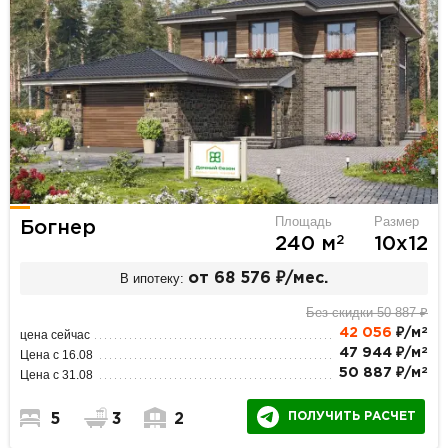
Площадь
Размер
Богнер
2
240 м
10х12
В ипотеку:
от 68 576 ₽/мес.
Без скидки 50 887 ₽
2
42 056
₽/м
цена сейчас
2
47 944 ₽/м
Цена с 16.08
2
50 887 ₽/м
Цена с 31.08
ПОЛУЧИТЬ РАСЧЕТ
5
3
2