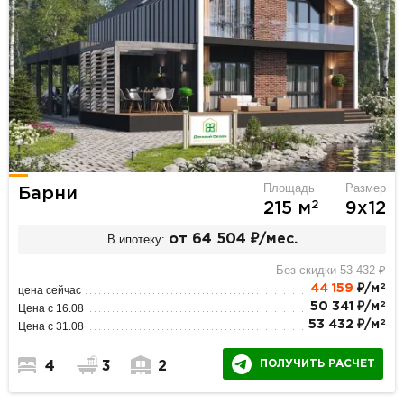
Площадь
Размер
Барни
2
215 м
9х12
В ипотеку:
от 64 504 ₽/мес.
Без скидки 53 432 ₽
2
44 159
₽/м
цена сейчас
2
50 341 ₽/м
Цена с 16.08
2
53 432 ₽/м
Цена с 31.08
ПОЛУЧИТЬ РАСЧЕТ
4
3
2