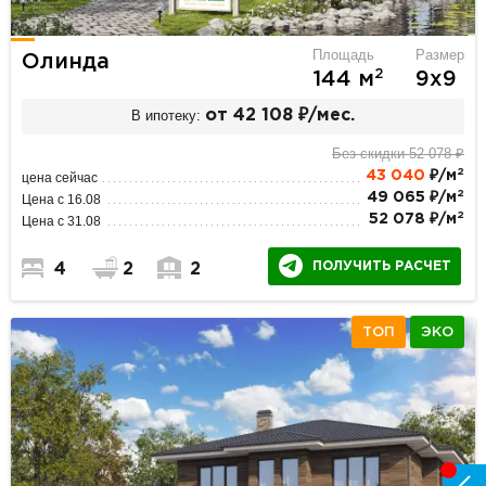
Площадь
Размер
Олинда
2
144 м
9х9
В ипотеку:
от 42 108 ₽/мес.
Без скидки 52 078 ₽
2
43 040
₽/м
цена сейчас
2
49 065 ₽/м
Цена с 16.08
2
52 078 ₽/м
Цена с 31.08
ПОЛУЧИТЬ РАСЧЕТ
4
2
2
ТОП
ЭКО