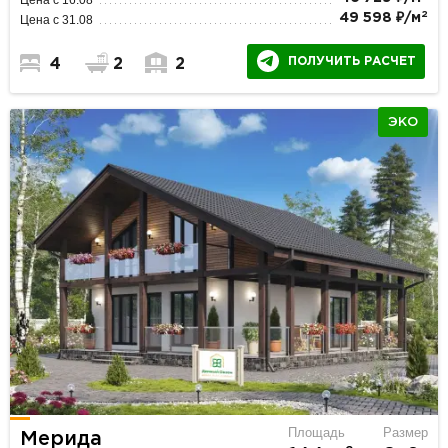
2
49 598 ₽/м
Цена с 31.08
ПОЛУЧИТЬ РАСЧЕТ
4
2
2
ЭКО
Площадь
Размер
Мерида