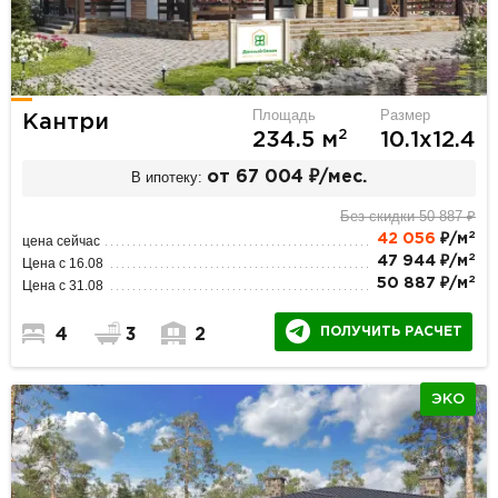
Площадь
Размер
Кантри
2
234.5 м
10.1х12.4
В ипотеку:
от 67 004 ₽/мес.
Без скидки 50 887 ₽
2
42 056
₽/м
цена сейчас
2
47 944 ₽/м
Цена с 16.08
2
50 887 ₽/м
Цена с 31.08
ПОЛУЧИТЬ РАСЧЕТ
4
3
2
ЭКО