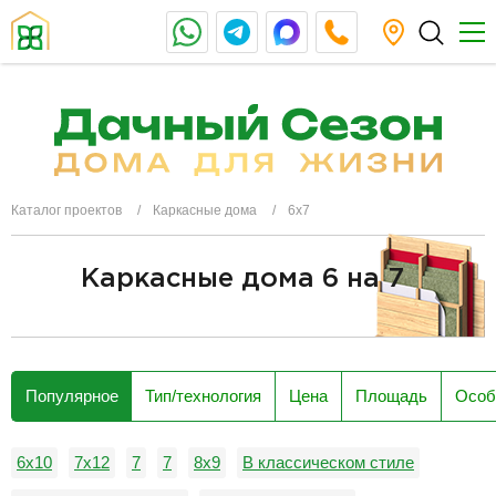
Каталог проектов
Каркасные дома
6x7
Каркасные дома 6 на 7
разделитель
Популярное
Тип/технология
Цена
Площадь
Особ
6x10
7x12
7
7
8х9
В классическом стиле