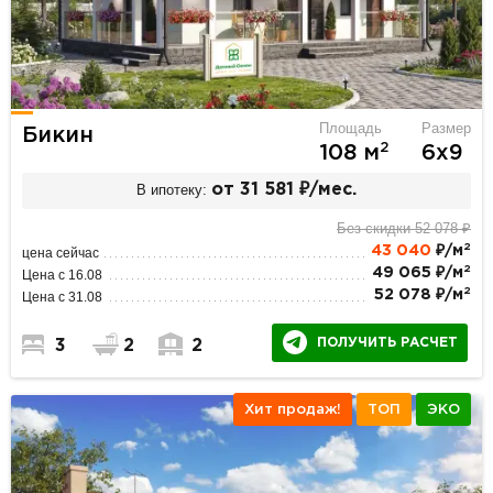
Площадь
Размер
Бикин
2
108 м
6х9
В ипотеку:
от 31 581 ₽/мес.
Без скидки 52 078 ₽
2
43 040
₽/м
цена сейчас
2
49 065 ₽/м
Цена с 16.08
2
52 078 ₽/м
Цена с 31.08
ПОЛУЧИТЬ РАСЧЕТ
3
2
2
Хит продаж!
ТОП
ЭКО