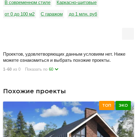
В современном стиле
Каркасно-щитовые
от 0 до 100 м2
С гаражом
до 1 млн. руб
Канадские дома
Финские дома
Дома в стиле фахверк
В скандинавском стиле
В стиле хай тек
С ломаной кровлей
С четырьмя спальнями
Проектов, удовлетворяющих данным условиям нет. Ниже
можете ознакомиться и выбрать похожие проекты.
1
–
60
из 0
Показать по
60
Похожие проекты
ТОП
ЭКО