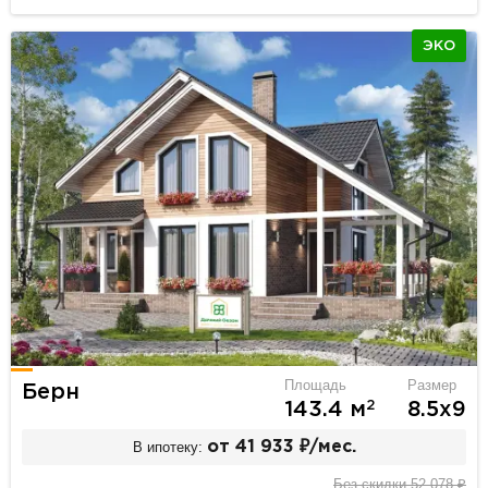
ЭКО
Площадь
Размер
Берн
2
143.4 м
8.5х9
В ипотеку:
от 41 933 ₽/мес.
Без скидки 52 078 ₽