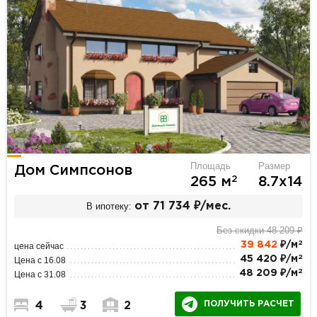
Площадь
Размер
Дом Симпсонов
2
265 м
8.7х14
В ипотеку:
от 71 734 ₽/мес.
Без скидки 48 209 ₽
2
39 842
₽/м
цена сейчас
2
45 420 ₽/м
Цена с 16.08
2
48 209 ₽/м
Цена с 31.08
ПОЛУЧИТЬ РАСЧЕТ
4
3
2