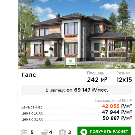
Площадь
Размер
Галс
2
242 м
12х15
В ипотеку:
от 69 147 ₽/мес.
Без скидки 50 887 ₽
2
42 056
₽/м
цена сейчас
2
47 944 ₽/м
Цена с 16.08
2
50 887 ₽/м
Цена с 31.08
ПОЛУЧИТЬ РАСЧЕТ
5
4
2