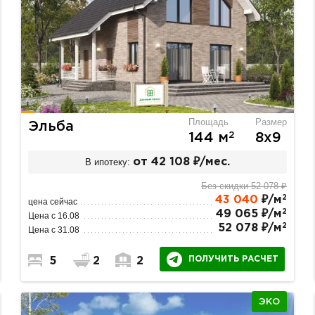
Площадь
Размер
Эльба
2
144 м
8х9
В ипотеку:
от 42 108 ₽/мес.
Без скидки 52 078 ₽
2
43 040
₽/м
цена сейчас
2
49 065 ₽/м
Цена с 16.08
2
52 078 ₽/м
Цена с 31.08
ПОЛУЧИТЬ РАСЧЕТ
5
2
2
ЭКО