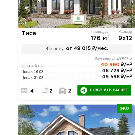
Площадь
Размер
Тиса
2
176 м
9х12
В ипотеку:
от 49 015 ₽/мес.
Без скидки 49 598 ₽
2
40 990
₽/м
цена сейчас
2
46 729 ₽/м
Цена с 16.08
2
49 598 ₽/м
Цена с 31.08
ПОЛУЧИТЬ РАСЧЕТ
4
2
2
ЭКО