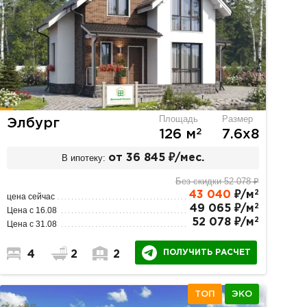
Площадь
Размер
Элбург
2
126 м
7.6х8
В ипотеку:
от 36 845 ₽/мес.
Без скидки 52 078 ₽
2
43 040
₽/м
цена сейчас
2
49 065 ₽/м
Цена с 16.08
2
52 078 ₽/м
Цена с 31.08
ПОЛУЧИТЬ РАСЧЕТ
4
2
2
ТОП
ЭКО