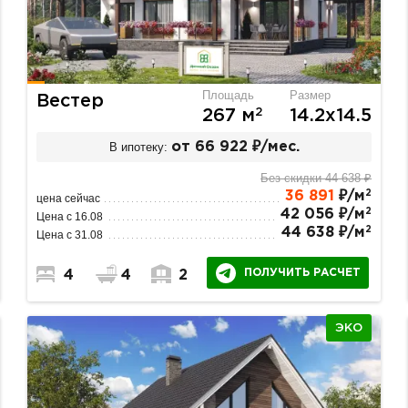
Площадь
Размер
Вестер
2
267 м
14.2х14.5
В ипотеку:
от 66 922 ₽/мес.
Без скидки 44 638 ₽
2
36 891
₽/м
цена сейчас
2
42 056 ₽/м
Цена с 16.08
2
44 638 ₽/м
Цена с 31.08
ПОЛУЧИТЬ РАСЧЕТ
4
4
2
ЭКО