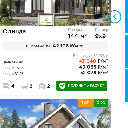
Площадь
Размер
Олинда
2
144 м
9х9
В ипотеку:
от 42 108 ₽/мес.
Без скидки 52 078 ₽
2
43 040
₽/м
цена сейчас
2
49 065 ₽/м
Цена с 16.08
2
52 078 ₽/м
Цена с 31.08
ПОЛУЧИТЬ РАСЧЕТ
4
2
2
ТОП
ЭКО