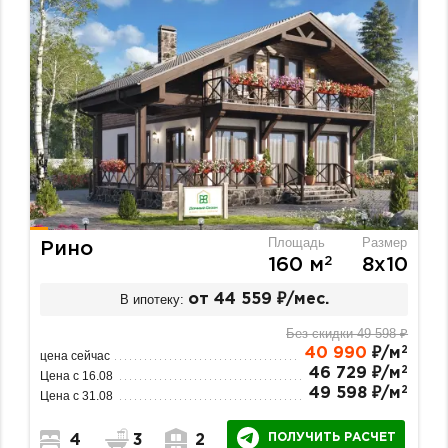
Площадь
Размер
Рино
2
160 м
8х10
В ипотеку:
от 44 559 ₽/мес.
Без скидки 49 598 ₽
2
40 990
₽/м
цена сейчас
2
46 729 ₽/м
Цена с 16.08
2
49 598 ₽/м
Цена с 31.08
ПОЛУЧИТЬ РАСЧЕТ
4
3
2