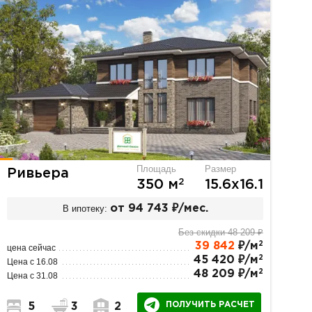
Площадь
Размер
Ривьера
2
350 м
15.6х16.1
В ипотеку:
от 94 743 ₽/мес.
Без скидки 48 209 ₽
2
39 842
₽/м
цена сейчас
2
45 420 ₽/м
Цена с 16.08
2
48 209 ₽/м
Цена с 31.08
ПОЛУЧИТЬ РАСЧЕТ
5
3
2