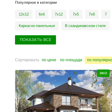
Популярное в категории
12x12
6x6
7x12
7x5
7х8
7
Каркасно-панельные
В скандинавском стиле
ПОКАЗАТЬ ВСЕ
Сортировать
по цене
по площади
по популярн
ЭКО