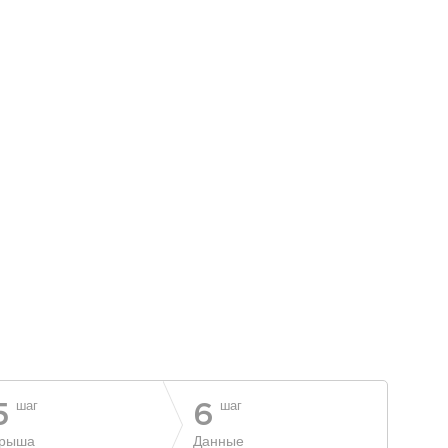
шаг
шаг
5
6
рыша
Данные