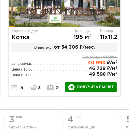
Площадь
Размер
Каркасный дом
2
195 м
11х11.2
Котка
В ипотеку:
от 54 306 ₽/мес.
Без скидки 49 598 ₽
2
40 990
₽/м
цена сейчас
2
46 729 ₽/м
Цена с 16.08
2
49 598 ₽/м
Цена с 31.08
ПОЛУЧИТЬ РАСЧЕТ
5
3
2
шаг
шаг
3
4
Каркас и стены
Коммуникации
К