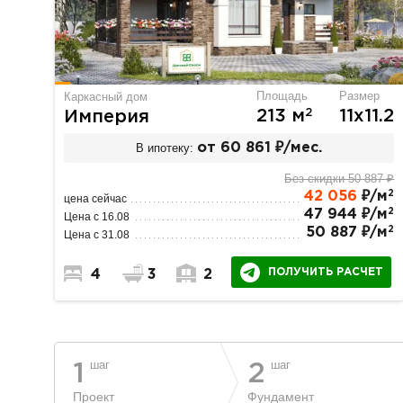
Площадь
Размер
Каркасный дом
2
213 м
11х11.2
Империя
В ипотеку:
от 60 861 ₽/мес.
Без скидки 50 887 ₽
2
42 056
₽/м
цена сейчас
2
47 944 ₽/м
Цена с 16.08
2
50 887 ₽/м
Цена с 31.08
ПОЛУЧИТЬ РАСЧЕТ
4
3
2
шаг
шаг
1
2
Проект
Фундамент