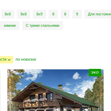
8x8
8х8
8х9
8
8
9
Для постоянн
зимние
С тремя спальнями
ости
по новизне
ЭКО