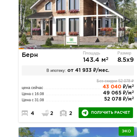
Площадь
Размер
Берн
2
143.4 м
8.5х9
В ипотеку:
от 41 933 ₽/мес.
Без скидки 52 078 ₽
2
43 040
₽/м
цена сейчас
2
49 065 ₽/м
Цена с 16.08
2
52 078 ₽/м
Цена с 31.08
ПОЛУЧИТЬ РАСЧЕТ
4
2
2
ЭКО