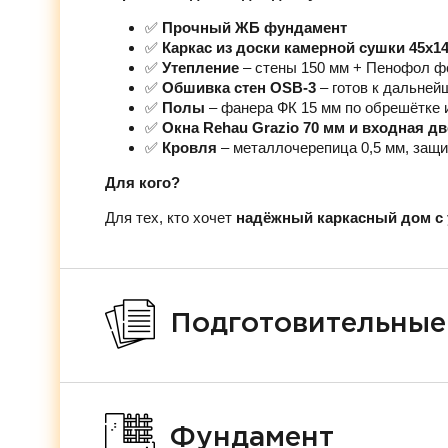
✅
Прочный ЖБ фундамент
✅
Каркас из доски камерной сушки 45х1
✅
Утепление
– стены 150 мм + Пенофол ф
✅
Обшивка стен OSB-3
– готов к дальней
✅
Полы
– фанера ФК 15 мм по обрешётке 
✅
Окна Rehau Grazio 70 мм и входная д
✅
Кровля
– металлочерепица 0,5 мм, защи
Для кого?
Для тех, кто хочет
надёжный каркасный дом с 
Подготовительные
Фундамент