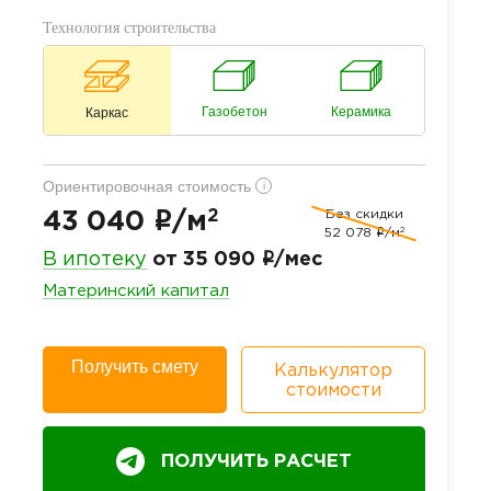
Технология строительства
Газобетон
Керамика
Каркас
Ориентировочная стоимость
i
2
Без скидки
i
43 040
/м
2
52 078
i
/м
i
В ипотеку
от 35 090
/мес
Материнский капитал
Получить смету
Калькулятор
стоимости
ПОЛУЧИТЬ РАСЧЕТ