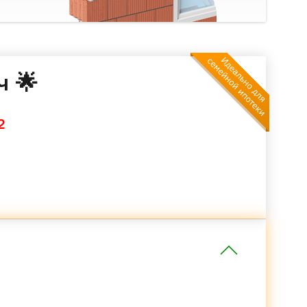
ч 🌟
2