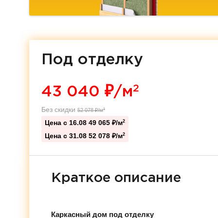
Под отделку
2
43 040
₽/м
Без скидки
52 078
₽/м
2
Цена с 16.08
49 065 ₽/м
2
Цена с 31.08
52 078 ₽/м
2
Краткое описание
Каркасный дом под отделку