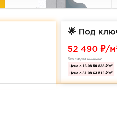
🌟 Под клю
52 490
₽/м
Без скидки
63 512
₽/м
2
Цена с 16.08
59 838 ₽/м
2
Цена с 31.08
63 512 ₽/м
2