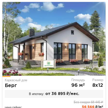
Площадь
Размер
Каркасный дом
2
96 м
8х12
Берг
В ипотеку:
от 36 895 ₽/мес.
Без скидки 68 445 ₽
2
56 566
₽/м
цена сейчас