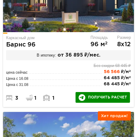
Площадь
Размер
Каркасный дом
2
96 м
8х12
Барнс 96
В ипотеку:
от 36 895 ₽/мес.
Без скидки 68 445 ₽
2
56 566
₽/м
цена сейчас
2
64 485 ₽/м
Цена с 16.08
2
68 445 ₽/м
Цена с 31.08
ПОЛУЧИТЬ РАСЧЕТ
3
1
1
Хит продаж!