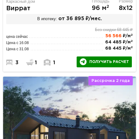
Площадь
Размер
Каркасный дом
2
96 м
8х12
Виррат
В ипотеку:
от 36 895 ₽/мес.
Без скидки 68 445 ₽
2
56 566
₽/м
цена сейчас
2
64 485 ₽/м
Цена с 16.08
2
68 445 ₽/м
Цена с 31.08
ПОЛУЧИТЬ РАСЧЕТ
3
1
1
Рассрочка 2 года