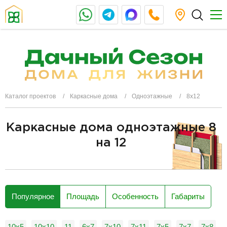
Каталог проектов
Каркасные дома
Одноэтажные
8x12
Каркасные дома одноэтажные 8
на 12
разделитель
Популярное
Площадь
Особенность
Габариты
10x5
10х10
11
6x7
7x10
7x11
7x5
7х7
7х8