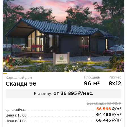
Площадь
Размер
Каркасный дом
2
96 м
8х12
Сканди 96
В ипотеку:
от 36 895 ₽/мес.
Без скидки 68 445 ₽
2
56 566
₽/м
цена сейчас
2
64 485 ₽/м
Цена с 16.08
2
68 445 ₽/м
Цена с 31.08