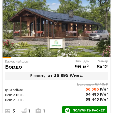
Площадь
Размер
Каркасный дом
2
96 м
8х12
Бордо
В ипотеку:
от 36 895 ₽/мес.
Без скидки 68 445 ₽
2
56 566
₽/м
цена сейчас
2
64 485 ₽/м
Цена с 16.08
2
68 445 ₽/м
Цена с 31.08
ПОЛУЧИТЬ РАСЧЕТ
3
1
1