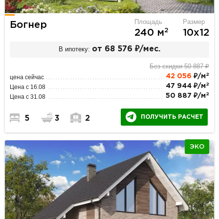
Площадь
Размер
Богнер
2
240 м
10х12
В ипотеку:
от 68 576 ₽/мес.
Без скидки 50 887 ₽
2
42 056
₽/м
цена сейчас
2
47 944 ₽/м
Цена с 16.08
2
50 887 ₽/м
Цена с 31.08
ПОЛУЧИТЬ РАСЧЕТ
5
3
2
ЭКО