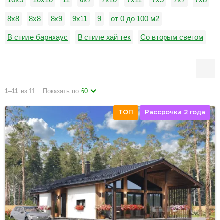
8x8
8х8
8х9
9х11
9
от 0 до 100 м2
В стиле барнхаус
В стиле хай тек
Со вторым светом
1
–
11
из 11
Показать по
60
ТОП
Рассрочка 2 года