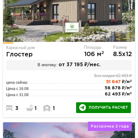
Площадь
Размер
Каркасный дом
2
106 м
8.5х12
Глостер
В ипотеку:
от 37 195 ₽/мес.
Без скидки 62 493 ₽
2
51 647
₽/м
цена сейчас
2
58 878 ₽/м
Цена с 16.08
2
62 493 ₽/м
Цена с 31.08
ПОЛУЧИТЬ РАСЧЕТ
3
1
1
Рассрочка 2 года