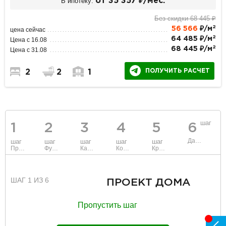
В ипотеку:
от 35 357 ₽/мес.
Без скидки 68 445 ₽
2
56 566
₽/м
цена сейчас
2
64 485 ₽/м
Цена с 16.08
2
68 445 ₽/м
Цена с 31.08
ПОЛУЧИТЬ РАСЧЕТ
2
2
1
шаг
1
2
3
4
5
6
Данные
шаг
шаг
шаг
шаг
шаг
Проект
Фундамент
Каркас и стены
Коммуникации
Крыша
ШАГ 1 ИЗ 6
ПРОЕКТ ДОМА
Пропустить шаг