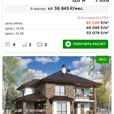
126 м
7.6х8
В ипотеку:
от 36 845 ₽/мес.
Без скидки 52 078 ₽
2
43 040
₽/м
цена сейчас
2
49 065 ₽/м
Цена с 16.08
2
52 078 ₽/м
Цена с 31.08
ПОЛУЧИТЬ РАСЧЕТ
4
2
2
ЭКО