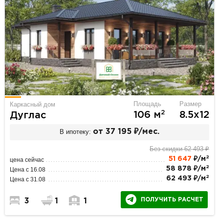
Площадь
Размер
Каркасный дом
2
106 м
8.5х12
Дуглас
В ипотеку:
от 37 195 ₽/мес.
Без скидки 62 493 ₽
2
51 647
₽/м
цена сейчас
2
58 878 ₽/м
Цена с 16.08
2
62 493 ₽/м
Цена с 31.08
ПОЛУЧИТЬ РАСЧЕТ
3
1
1