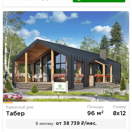
Площадь
Размер
Каркасный дом
2
96 м
8х12
Табер
В ипотеку:
от 38 739 ₽/мес.