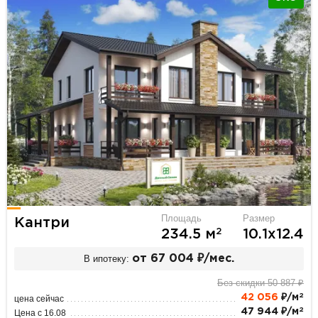
Площадь
Размер
Кантри
2
234.5 м
10.1х12.4
В ипотеку:
от 67 004 ₽/мес.
Без скидки 50 887 ₽
2
42 056
₽/м
цена сейчас
2
47 944 ₽/м
Цена с 16.08