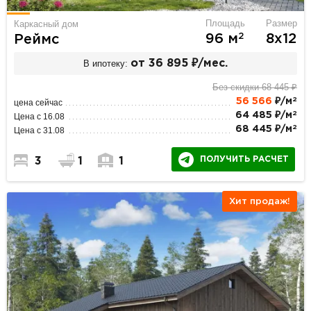
Площадь
Размер
Каркасный дом
2
96 м
8х12
Реймс
В ипотеку:
от 36 895 ₽/мес.
Без скидки 68 445 ₽
2
56 566
₽/м
цена сейчас
2
64 485 ₽/м
Цена с 16.08
2
68 445 ₽/м
Цена с 31.08
ПОЛУЧИТЬ РАСЧЕТ
3
1
1
Хит продаж!