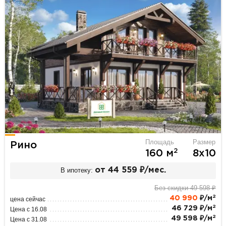
Площадь
Размер
Рино
2
160 м
8х10
В ипотеку:
от 44 559 ₽/мес.
Без скидки 49 598 ₽
2
40 990
₽/м
цена сейчас
2
46 729 ₽/м
Цена с 16.08
2
49 598 ₽/м
Цена с 31.08