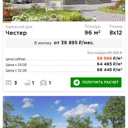
Площадь
Размер
Каркасный дом
2
96 м
8х12
Честер
В ипотеку:
от 36 895 ₽/мес.
Без скидки 68 445 ₽
2
56 566
₽/м
цена сейчас
2
64 485 ₽/м
Цена с 16.08
2
68 445 ₽/м
Цена с 31.08
ПОЛУЧИТЬ РАСЧЕТ
3
1
1