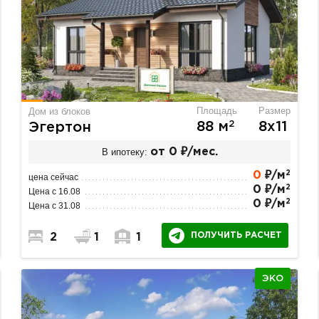
Площадь
Размер
Дом из блоков
2
88 м
8х11
Эгертон
В ипотеку:
от 0 ₽/мес.
2
0
₽/м
цена сейчас
2
0 ₽/м
Цена с 16.08
2
0 ₽/м
Цена с 31.08
ПОЛУЧИТЬ РАСЧЕТ
2
1
1
ЭКО