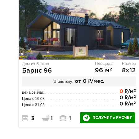
Площадь
Размер
Дом из блоков
2
96 м
8х12
Барнс 96
В ипотеку:
от 0 ₽/мес.
2
0
₽/м
цена сейчас
2
0 ₽/м
Цена с 16.08
2
0 ₽/м
Цена с 31.08
ПОЛУЧИТЬ РАСЧЕТ
3
1
1