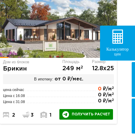
Калькулятор
цен
Площадь
Размер
Дом из блоков
2
249 м
12.8х25
Брикин
В ипотеку:
от 0 ₽/мес.
2
0
₽/м
цена сейчас
2
0 ₽/м
Цена с 16.08
2
0 ₽/м
Цена с 31.08
ПОЛУЧИТЬ РАСЧЕТ
2
3
1