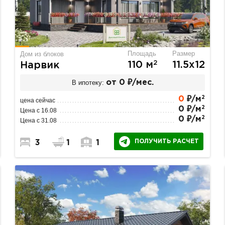
Площадь
Размер
Дом из блоков
2
110 м
11.5х12
Нарвик
В ипотеку:
от 0 ₽/мес.
2
0
₽/м
цена сейчас
2
0 ₽/м
Цена с 16.08
2
0 ₽/м
Цена с 31.08
ПОЛУЧИТЬ РАСЧЕТ
3
1
1