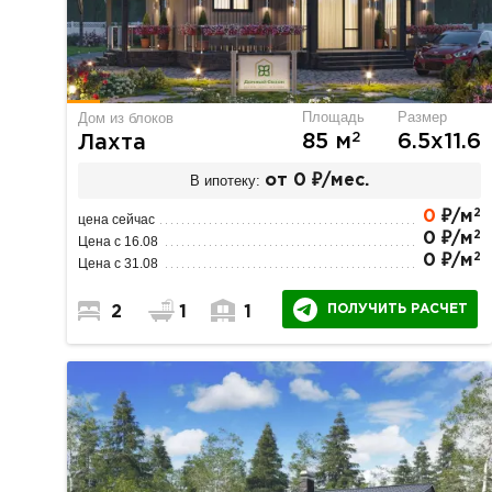
Площадь
Размер
Дом из блоков
2
85 м
6.5х11.6
Лахта
В ипотеку:
от 0 ₽/мес.
2
0
₽/м
цена сейчас
2
0 ₽/м
Цена с 16.08
2
0 ₽/м
Цена с 31.08
ПОЛУЧИТЬ РАСЧЕТ
2
1
1