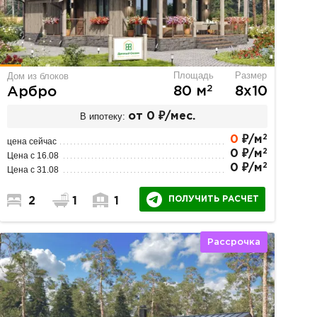
Площадь
Размер
Дом из блоков
2
80 м
8х10
Арбро
В ипотеку:
от 0 ₽/мес.
2
0
₽/м
цена сейчас
2
0 ₽/м
Цена с 16.08
2
0 ₽/м
Цена с 31.08
ПОЛУЧИТЬ РАСЧЕТ
2
1
1
Рассрочка