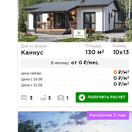
Площадь
Размер
Дом из блоков
2
130 м
10х13
Каннус
В ипотеку:
от 0 ₽/мес.
2
0
₽/м
цена сейчас
2
0 ₽/м
Цена с 16.08
2
0 ₽/м
Цена с 31.08
ПОЛУЧИТЬ РАСЧЕТ
3
3
1
Рассрочка 2 года