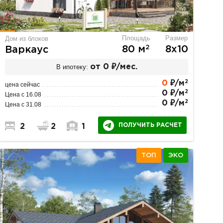
Площадь
Размер
Дом из блоков
2
80 м
8х10
Варкаус
В ипотеку:
от 0 ₽/мес.
2
0
₽/м
цена сейчас
2
0 ₽/м
Цена с 16.08
2
0 ₽/м
Цена с 31.08
ПОЛУЧИТЬ РАСЧЕТ
2
2
1
ТОП
ЭКО