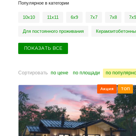
Популярное в категории
10х10
11х11
6х9
7х7
7х8
7х
Для постоянного проживания
Керамзитобетонны
ПОКАЗАТЬ ВСЕ
Сортировать
по цене
по площади
по популярн
Акция
ТОП