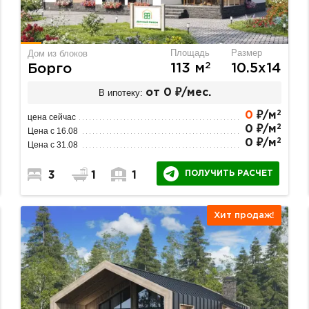
Площадь
Размер
Дом из блоков
2
113 м
10.5х14
Борго
В ипотеку:
от 0 ₽/мес.
2
0
₽/м
цена сейчас
2
0 ₽/м
Цена с 16.08
2
0 ₽/м
Цена с 31.08
ПОЛУЧИТЬ РАСЧЕТ
3
1
1
Хит продаж!