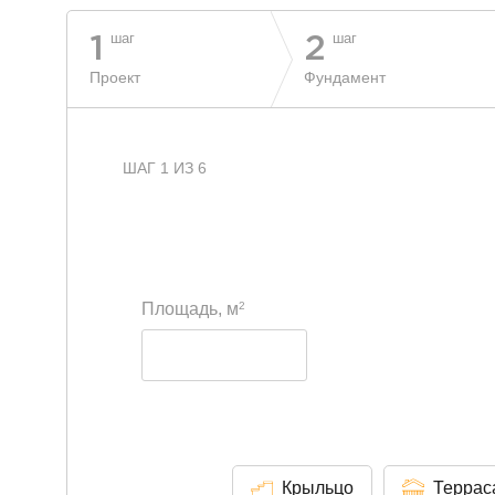
шаг
шаг
1
2
Проект
Фундамент
ШАГ 1 ИЗ 6
2
Площадь, м
Крыльцо
Террас