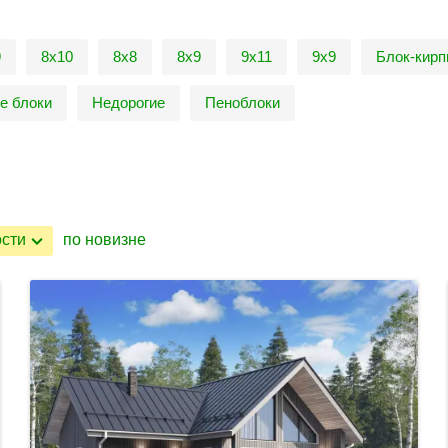
9
8х10
8х8
8х9
9х11
9х9
Блок-кир
е блоки
Недорогие
Пеноблоки
ости
по новизне