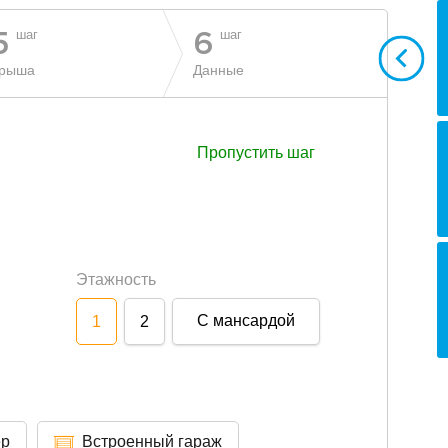
шаг
шаг
5
6
рыша
Данные
Пропустить шаг
Этажность
С мансардой
1
2
ер
Встроенный гараж