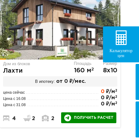
Калькулятор
цен
Площадь
Размер
Дом из блоков
2
160 м
8х10
Лахти
В ипотеку:
от 0 ₽/мес.
2
0
₽/м
цена сейчас
2
0 ₽/м
Цена с 16.08
2
0 ₽/м
Цена с 31.08
ПОЛУЧИТЬ РАСЧЕТ
4
2
2