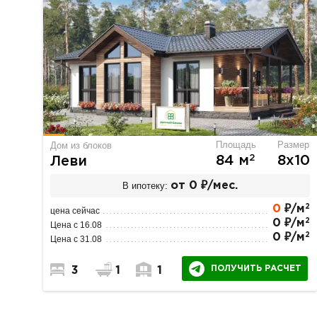
Площадь
Размер
Дом из блоков
2
84 м
8х10
Леви
В ипотеку:
от 0 ₽/мес.
2
0
₽/м
цена сейчас
2
0 ₽/м
Цена с 16.08
2
0 ₽/м
Цена с 31.08
ПОЛУЧИТЬ РАСЧЕТ
3
1
1