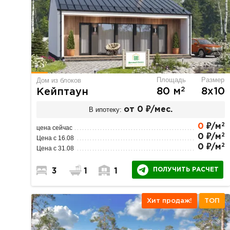
Площадь
Размер
Дом из блоков
2
80 м
8х10
Кейптаун
В ипотеку:
от 0 ₽/мес.
2
0
₽/м
цена сейчас
2
0 ₽/м
Цена с 16.08
2
0 ₽/м
Цена с 31.08
ПОЛУЧИТЬ РАСЧЕТ
3
1
1
Хит продаж!
ТОП