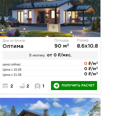
Площадь
Размер
Дом из блоков
2
90 м
8.6х10.8
Оптима
В ипотеку:
от 0 ₽/мес.
2
0
₽/м
цена сейчас
2
0 ₽/м
Цена с 16.08
2
0 ₽/м
Цена с 31.08
ПОЛУЧИТЬ РАСЧЕТ
2
2
1