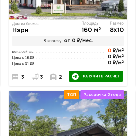
Площадь
Размер
Дом из блоков
2
160 м
8х10
Нэрн
В ипотеку:
от 0 ₽/мес.
2
0
₽/м
цена сейчас
2
0 ₽/м
Цена с 16.08
2
0 ₽/м
Цена с 31.08
ПОЛУЧИТЬ РАСЧЕТ
3
3
2
ТОП
Рассрочка 2 года