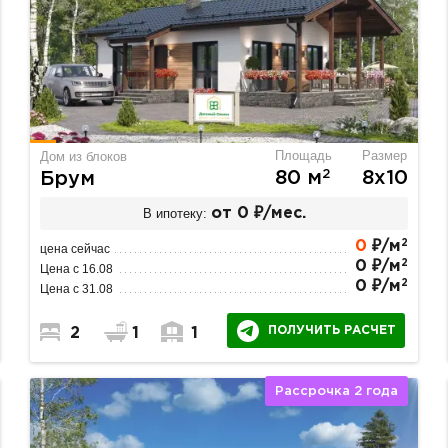
Площадь
Размер
Дом из блоков
2
80 м
8х10
Брум
В ипотеку:
от 0 ₽/мес.
2
0
₽/м
цена сейчас
2
0 ₽/м
Цена с 16.08
2
0 ₽/м
Цена с 31.08
ПОЛУЧИТЬ РАСЧЕТ
2
1
1
Рассрочка 2 года