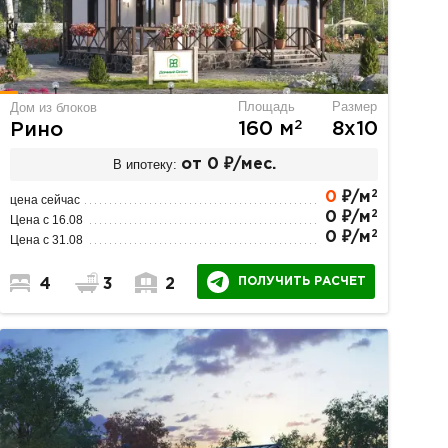
Площадь
Размер
Дом из блоков
2
160 м
8х10
Рино
В ипотеку:
от 0 ₽/мес.
2
0
₽/м
цена сейчас
2
0 ₽/м
Цена с 16.08
2
0 ₽/м
Цена с 31.08
ПОЛУЧИТЬ РАСЧЕТ
4
3
2