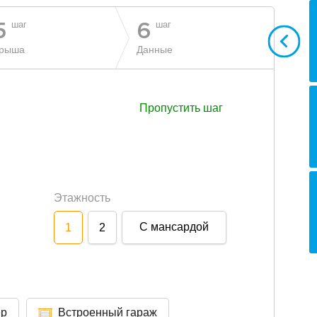
шаг
шаг
5
6
рыша
Данные
Пропустить шаг
Этажность
С мансардой
1
2
ер
Встроенный гараж