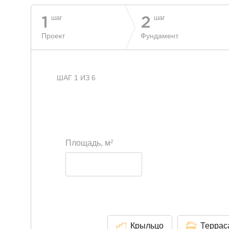
шаг
шаг
1
2
Проект
Фундамент
ШАГ 1 ИЗ 6
2
Площадь, м
Крыльцо
Террас