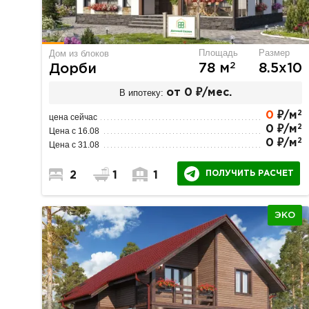
Площадь
Размер
Дом из блоков
2
78 м
8.5х10
Дорби
В ипотеку:
от 0 ₽/мес.
2
0
₽/м
цена сейчас
2
0 ₽/м
Цена с 16.08
2
0 ₽/м
Цена с 31.08
ПОЛУЧИТЬ РАСЧЕТ
2
1
1
ЭКО