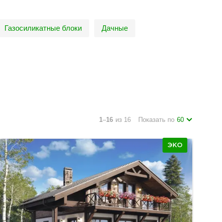
Газосиликатные блоки
Дачные
1
–
16
из 16
Показать по
60
ЭКО