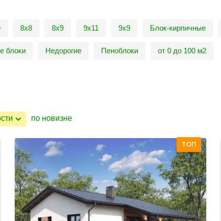
9
8х8
8х9
9х11
9х9
Блок-кирпичные
е блоки
Недорогие
Пеноблоки
от 0 до 100 м2
ости
по новизне
ТОП