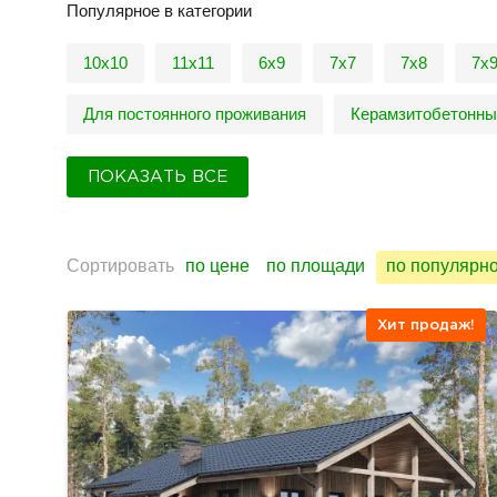
Популярное в категории
10х10
11х11
6х9
7х7
7х8
7х
Для постоянного проживания
Керамзитобетонны
ПОКАЗАТЬ ВСЕ
Сортировать
по цене
по площади
по популярн
Хит продаж!