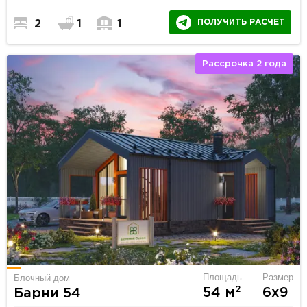
ПОЛУЧИТЬ РАСЧЕТ
2
1
1
Рассрочка 2 года
Площадь
Размер
Блочный дом
2
54 м
6х9
Барни 54