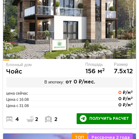
Площадь
Размер
Блочный дом
2
156 м
7.5х12
Чойс
В ипотеку:
от 0 ₽/мес.
2
0
₽/м
цена сейчас
2
0 ₽/м
Цена с 16.08
2
0 ₽/м
Цена с 31.08
ПОЛУЧИТЬ РАСЧЕТ
4
2
2
ТОП
Рассрочка 2 года