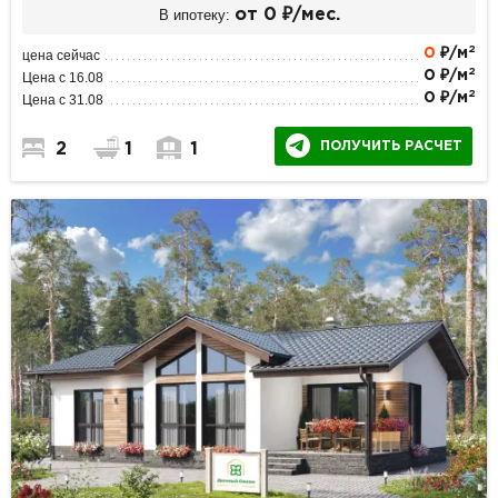
В ипотеку:
от 0 ₽/мес.
2
0
₽/м
цена сейчас
2
0 ₽/м
Цена с 16.08
2
0 ₽/м
Цена с 31.08
ПОЛУЧИТЬ РАСЧЕТ
2
1
1