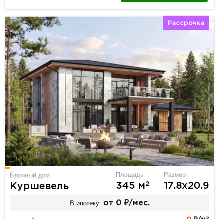
Рассрочка
Площадь
Размер
Блочный дом
2
345 м
17.8х20.9
Куршевель
В ипотеку:
от 0 ₽/мес.
2