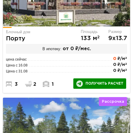
Площадь
Размер
Блочный дом
2
133 м
9х13.7
Порту
В ипотеку:
от 0 ₽/мес.
2
0
₽/м
цена сейчас
2
0 ₽/м
Цена с 16.08
2
0 ₽/м
Цена с 31.08
ПОЛУЧИТЬ РАСЧЕТ
3
2
1
Рассрочка