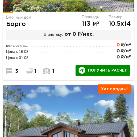
Площадь
Размер
Блочный дом
2
113 м
10.5х14
Борго
В ипотеку:
от 0 ₽/мес.
2
0
₽/м
цена сейчас
2
0 ₽/м
Цена с 16.08
2
0 ₽/м
Цена с 31.08
ПОЛУЧИТЬ РАСЧЕТ
3
1
1
Хит продаж!