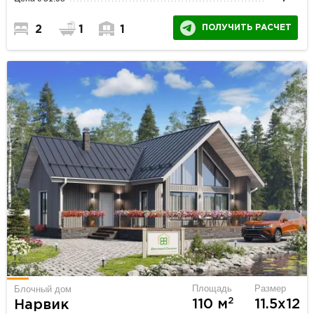
ПОЛУЧИТЬ РАСЧЕТ
2
1
1
Площадь
Размер
Блочный дом
2
110 м
11.5х12
Нарвик