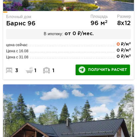
Площадь
Размер
Блочный дом
2
96 м
8х12
Барнс 96
В ипотеку:
от 0 ₽/мес.
2
0
₽/м
цена сейчас
2
0 ₽/м
Цена с 16.08
2
0 ₽/м
Цена с 31.08
ПОЛУЧИТЬ РАСЧЕТ
3
1
1