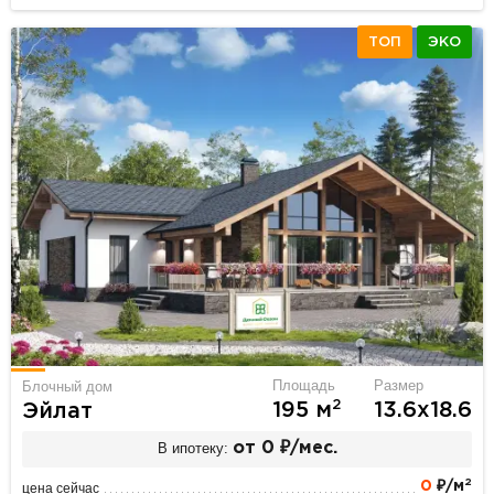
ТОП
ЭКО
Площадь
Размер
Блочный дом
2
195 м
13.6х18.6
Эйлат
В ипотеку:
от 0 ₽/мес.
2
0
₽/м
цена сейчас