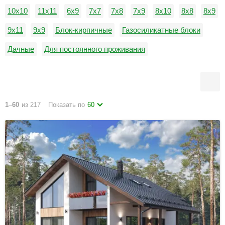
10х10
11х11
6х9
7х7
7х8
7х9
8х10
8х8
8х9
9х11
9х9
Блок-кирпичные
Газосиликатные блоки
Дачные
Для постоянного проживания
Керамзитобетонные блоки
Недорогие
Пеноблоки
1
–
60
из 217
Показать по
60