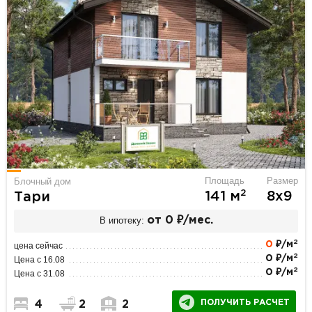
Площадь
Размер
Блочный дом
2
141 м
8х9
Тари
В ипотеку:
от 0 ₽/мес.
2
0
₽/м
цена сейчас
2
0 ₽/м
Цена с 16.08
2
0 ₽/м
Цена с 31.08
ПОЛУЧИТЬ РАСЧЕТ
4
2
2