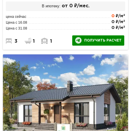
В ипотеку:
от 0 ₽/мес.
2
0
₽/м
цена сейчас
2
0 ₽/м
Цена с 16.08
2
0 ₽/м
Цена с 31.08
ПОЛУЧИТЬ РАСЧЕТ
3
1
1