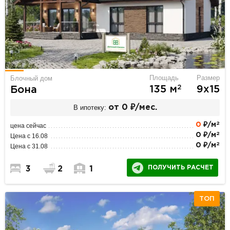
Площадь
Размер
Блочный дом
2
135 м
9х15
Бона
В ипотеку:
от 0 ₽/мес.
2
0
₽/м
цена сейчас
2
0 ₽/м
Цена с 16.08
2
0 ₽/м
Цена с 31.08
ПОЛУЧИТЬ РАСЧЕТ
3
2
1
ТОП