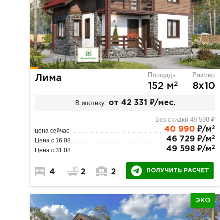
Площадь
Размер
Лима
2
152 м
8х10
В ипотеку:
от 42 331 ₽/мес.
Без скидки 49 598 ₽
2
40 990
₽/м
цена сейчас
2
46 729 ₽/м
Цена с 16.08
2
49 598 ₽/м
Цена с 31.08
ПОЛУЧИТЬ РАСЧЕТ
4
2
2
ЭКО