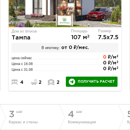
Площадь
Размер
Дом из блоков
2
107 м
7.5х7.5
Тампа
В ипотеку:
от 0 ₽/мес.
2
0
₽/м
цена сейчас
2
0 ₽/м
Цена с 16.08
2
0 ₽/м
Цена с 31.08
ПОЛУЧИТЬ РАСЧЕТ
4
2
2
шаг
шаг
3
4
Каркас и стены
Коммуникации
К