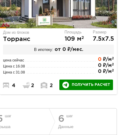
Площадь
Размер
Дом из блоков
2
109 м
7.5х7.5
Торранс
В ипотеку:
от 0 ₽/мес.
2
0
₽/м
цена сейчас
2
0 ₽/м
Цена с 16.08
2
0 ₽/м
Цена с 31.08
ПОЛУЧИТЬ РАСЧЕТ
4
2
2
шаг
шаг
5
6
рыша
Данные