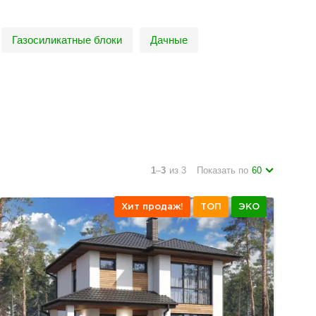
Газосиликатные блоки
Дачные
1
–
3
из 3
Показать по
60
Хит продаж!
ТОП
ЭКО