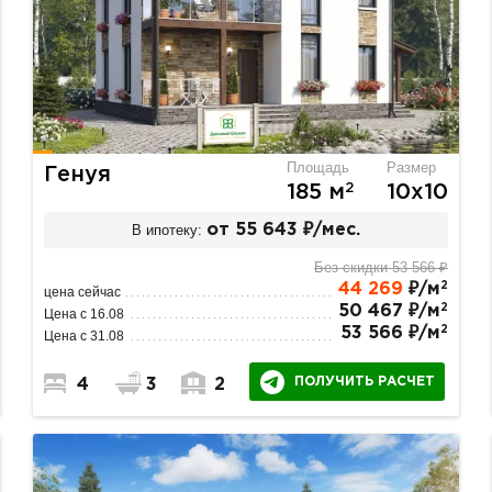
Площадь
Размер
Генуя
2
185 м
10х10
В ипотеку:
от 55 643 ₽/мес.
Без скидки 53 566 ₽
2
44 269
₽/м
цена сейчас
2
50 467 ₽/м
Цена с 16.08
2
53 566 ₽/м
Цена с 31.08
ПОЛУЧИТЬ РАСЧЕТ
4
3
2