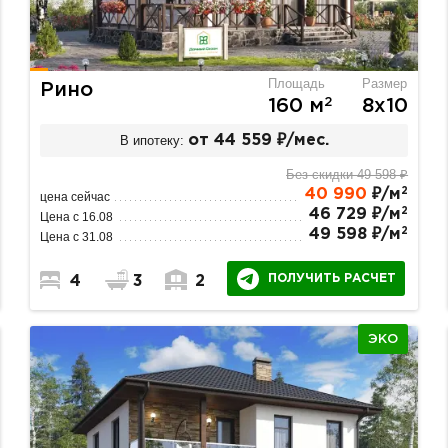
Площадь
Размер
Рино
2
160 м
8х10
В ипотеку:
от 44 559 ₽/мес.
Без скидки 49 598 ₽
2
40 990
₽/м
цена сейчас
2
46 729 ₽/м
Цена с 16.08
2
49 598 ₽/м
Цена с 31.08
ПОЛУЧИТЬ РАСЧЕТ
4
3
2
ЭКО