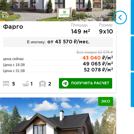
Площадь
Размер
Фарго
2
149 м
9х10
В ипотеку:
от 43 570 ₽/мес.
Без скидки 52 078 ₽
2
43 040
₽/м
цена сейчас
2
49 065 ₽/м
Цена с 16.08
2
52 078 ₽/м
Цена с 31.08
ПОЛУЧИТЬ РАСЧЕТ
5
1
2
ЭКО