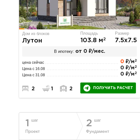
Площадь
Размер
Дом из блоков
2
103.8 м
7.5х7.5
Лутон
В ипотеку:
от 0 ₽/мес.
2
0
₽/м
цена сейчас
2
0 ₽/м
Цена с 16.08
2
0 ₽/м
Цена с 31.08
ПОЛУЧИТЬ РАСЧЕТ
2
1
2
шаг
шаг
1
2
Проект
Фундамент