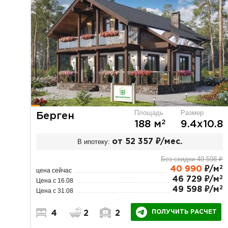
Площадь
Размер
Берген
2
188 м
9.4х10.8
В ипотеку:
от 52 357 ₽/мес.
Без скидки 49 598 ₽
2
40 990
₽/м
цена сейчас
2
46 729 ₽/м
Цена с 16.08
2
49 598 ₽/м
Цена с 31.08
ПОЛУЧИТЬ РАСЧЕТ
4
2
2