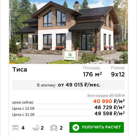
Площадь
Размер
Тиса
2
176 м
9х12
В ипотеку:
от 49 015 ₽/мес.
Без скидки 49 598 ₽
2
40 990
₽/м
цена сейчас
2
46 729 ₽/м
Цена с 16.08
2
49 598 ₽/м
Цена с 31.08
ПОЛУЧИТЬ РАСЧЕТ
4
2
2