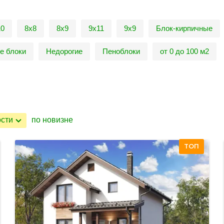
10
8х8
8х9
9х11
9х9
Блок-кирпичные
е блоки
Недорогие
Пеноблоки
от 0 до 100 м2
ости
по новизне
ТОП