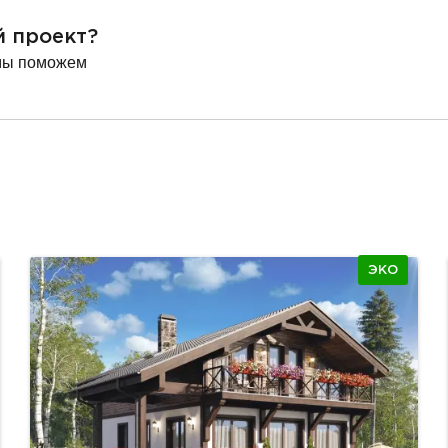
й проект?
мы поможем
ЭКО