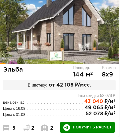
Площадь
Размер
Эльба
2
144 м
8х9
В ипотеку:
от 42 108 ₽/мес.
Без скидки 52 078 ₽
2
43 040
₽/м
цена сейчас
2
49 065 ₽/м
Цена с 16.08
2
52 078 ₽/м
Цена с 31.08
ПОЛУЧИТЬ РАСЧЕТ
5
2
2