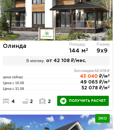
Площадь
Размер
Олинда
2
144 м
9х9
В ипотеку:
от 42 108 ₽/мес.
Без скидки 52 078 ₽
2
43 040
₽/м
цена сейчас
2
49 065 ₽/м
Цена с 16.08
2
52 078 ₽/м
Цена с 31.08
ПОЛУЧИТЬ РАСЧЕТ
4
2
2
ЭКО