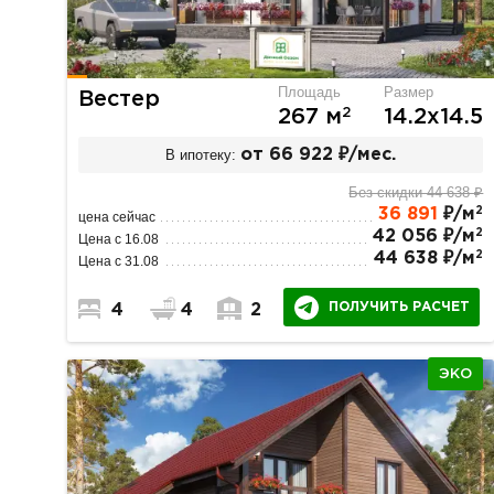
Площадь
Размер
Вестер
2
267 м
14.2х14.5
В ипотеку:
от 66 922 ₽/мес.
Без скидки 44 638 ₽
2
36 891
₽/м
цена сейчас
2
42 056 ₽/м
Цена с 16.08
2
44 638 ₽/м
Цена с 31.08
ПОЛУЧИТЬ РАСЧЕТ
4
4
2
ЭКО