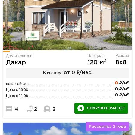
Площадь
Размер
Дом из блоков
2
120 м
8х8
Дакар
В ипотеку:
от 0 ₽/мес.
2
0
₽/м
цена сейчас
2
0 ₽/м
Цена с 16.08
2
0 ₽/м
Цена с 31.08
ПОЛУЧИТЬ РАСЧЕТ
4
2
2
Рассрочка 2 года