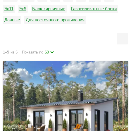
9х11
9х9
Блок-кирпичные
Газосиликатные блоки
Дачные
Для постоянного проживания
Керамзитобетонные блоки
Недорогие
Пеноблоки
от 0 до 100 м2
1
–
5
из 5
Показать по
60