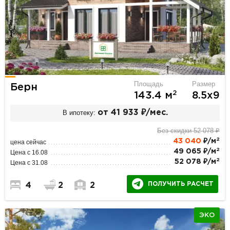
Площадь
Размер
Берн
2
143.4 м
8.5х9
В ипотеку:
от 41 933 ₽/мес.
Без скидки 52 078 ₽
2
43 040
₽/м
цена сейчас
2
49 065 ₽/м
Цена с 16.08
2
52 078 ₽/м
Цена с 31.08
ПОЛУЧИТЬ РАСЧЕТ
4
2
2
ЭКО