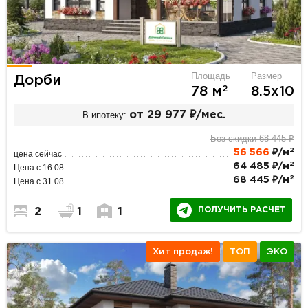
Площадь
Размер
Дорби
2
78 м
8.5х10
В ипотеку:
от 29 977 ₽/мес.
Без скидки 68 445 ₽
2
56 566
₽/м
цена сейчас
2
64 485 ₽/м
Цена с 16.08
2
68 445 ₽/м
Цена с 31.08
ПОЛУЧИТЬ РАСЧЕТ
2
1
1
Хит продаж!
ТОП
ЭКО