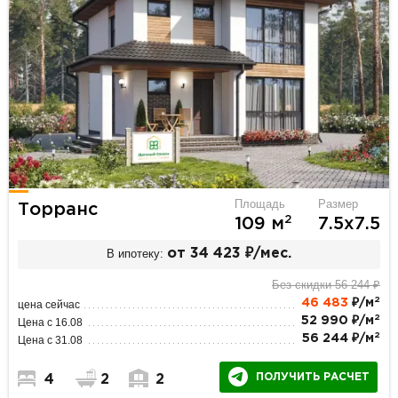
Площадь
Размер
Торранс
2
109 м
7.5х7.5
В ипотеку:
от 34 423 ₽/мес.
Без скидки 56 244 ₽
2
46 483
₽/м
цена сейчас
2
52 990 ₽/м
Цена с 16.08
2
56 244 ₽/м
Цена с 31.08
ПОЛУЧИТЬ РАСЧЕТ
4
2
2