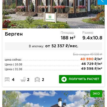
Площадь
Размер
Берген
2
188 м
9.4х10.8
В ипотеку:
от 52 357 ₽/мес.
Без скидки 49 598 ₽
2
40 990
₽/м
цена сейчас
2
46 729 ₽/м
Цена с 16.08
2
49 598 ₽/м
Цена с 31.08
ПОЛУЧИТЬ РАСЧЕТ
4
2
2
ЭКО