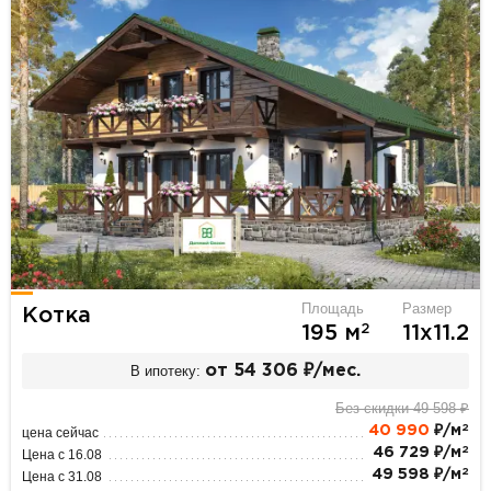
Площадь
Размер
Котка
2
195 м
11х11.2
В ипотеку:
от 54 306 ₽/мес.
Без скидки 49 598 ₽
2
40 990
₽/м
цена сейчас
2
46 729 ₽/м
Цена с 16.08
2
49 598 ₽/м
Цена с 31.08