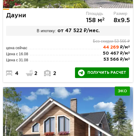
Площадь
Размер
Дауни
2
158 м
8х9.5
В ипотеку:
от 47 522 ₽/мес.
Без скидки 53 566 ₽
2
44 269
₽/м
цена сейчас
2
50 467 ₽/м
Цена с 16.08
2
53 566 ₽/м
Цена с 31.08
ПОЛУЧИТЬ РАСЧЕТ
4
2
2
ЭКО