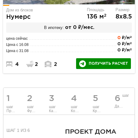
Площадь
Размер
Дом из блоков
2
136 м
8х8.5
Нумерс
В ипотеку:
от 0 ₽/мес.
2
0
₽/м
цена сейчас
2
0 ₽/м
Цена с 16.08
2
0 ₽/м
Цена с 31.08
ПОЛУЧИТЬ РАСЧЕТ
4
2
2
шаг
1
2
3
4
5
6
Данные
шаг
шаг
шаг
шаг
шаг
Проект
Фундамент
Каркас и стены
Коммуникации
Крыша
ШАГ 1 ИЗ 6
ПРОЕКТ ДОМА