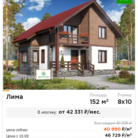
Площадь
Размер
Лима
2
152 м
8х10
В ипотеку:
от 42 331 ₽/мес.
Без скидки 49 598 ₽
2
40 990
₽/м
цена сейчас
2
46 729 ₽/м
Цена с 16.08