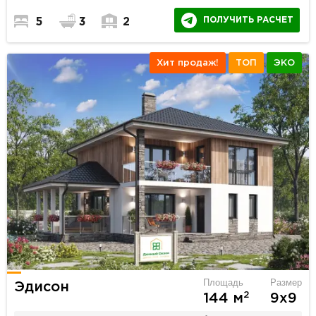
ПОЛУЧИТЬ РАСЧЕТ
5
3
2
Хит продаж!
ТОП
ЭКО
Площадь
Размер
Эдисон
2
144 м
9х9