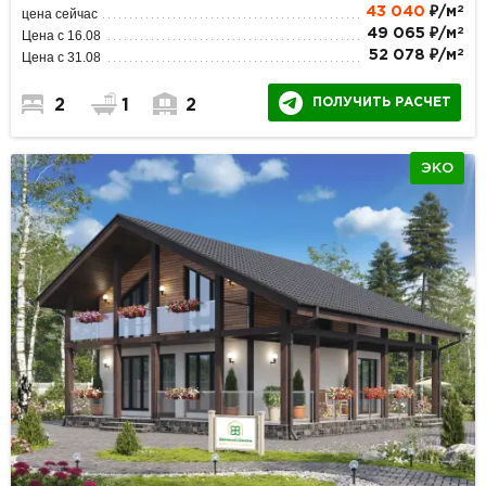
2
43 040
₽/м
цена сейчас
2
49 065 ₽/м
Цена с 16.08
2
52 078 ₽/м
Цена с 31.08
ПОЛУЧИТЬ РАСЧЕТ
2
1
2
ЭКО