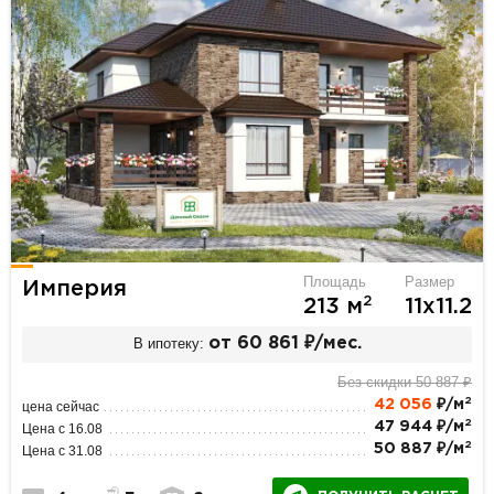
Площадь
Размер
Империя
2
213 м
11х11.2
В ипотеку:
от 60 861 ₽/мес.
Без скидки 50 887 ₽
2
42 056
₽/м
цена сейчас
2
47 944 ₽/м
Цена с 16.08
2
50 887 ₽/м
Цена с 31.08