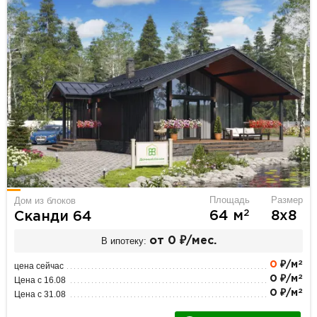
Площадь
Размер
Дом из блоков
2
64 м
8х8
Сканди 64
В ипотеку:
от 0 ₽/мес.
2
0
₽/м
цена сейчас
2
0 ₽/м
Цена с 16.08
2
0 ₽/м
Цена с 31.08