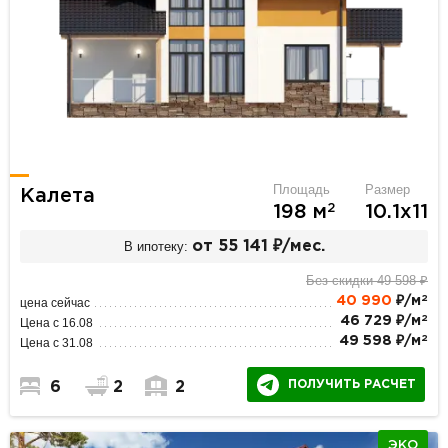
Площадь
Размер
Калета
2
198 м
10.1х11
В ипотеку:
от 55 141 ₽/мес.
Без скидки 49 598 ₽
2
40 990
₽/м
цена сейчас
2
46 729 ₽/м
Цена с 16.08
2
49 598 ₽/м
Цена с 31.08
ПОЛУЧИТЬ РАСЧЕТ
6
2
2
ЭКО