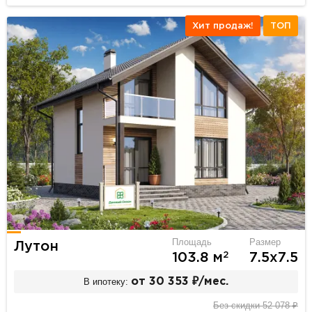
Хит продаж!
ТОП
Площадь
Размер
Лутон
2
103.8 м
7.5х7.5
В ипотеку:
от 30 353 ₽/мес.
Без скидки 52 078 ₽