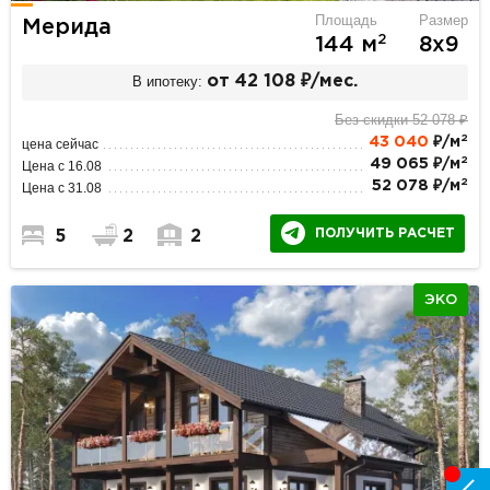
Площадь
Размер
Мерида
2
144 м
8х9
В ипотеку:
от 42 108 ₽/мес.
Без скидки 52 078 ₽
2
43 040
₽/м
цена сейчас
2
49 065 ₽/м
Цена с 16.08
2
52 078 ₽/м
Цена с 31.08
ПОЛУЧИТЬ РАСЧЕТ
5
2
2
ЭКО