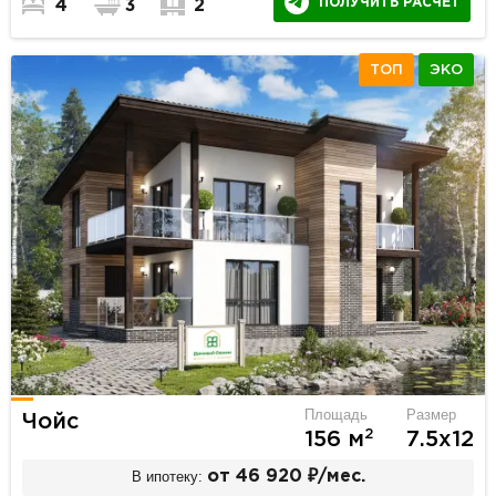
ПОЛУЧИТЬ РАСЧЕТ
4
3
2
ТОП
ЭКО
Площадь
Размер
Чойс
2
156 м
7.5х12
В ипотеку:
от 46 920 ₽/мес.