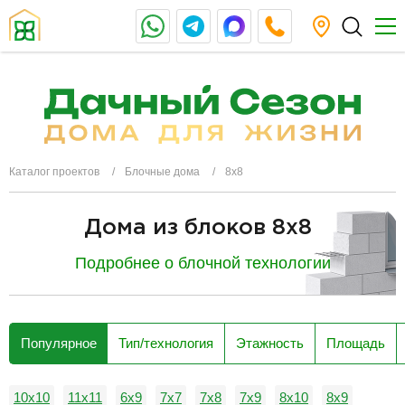
Каталог проектов
Блочные дома
8х8
Дома из блоков 8x8
Подробнее о блочной технологии
разделитель
Популярное
Тип/технология
Этажность
Площадь
10х10
11х11
6х9
7х7
7х8
7х9
8х10
8х9