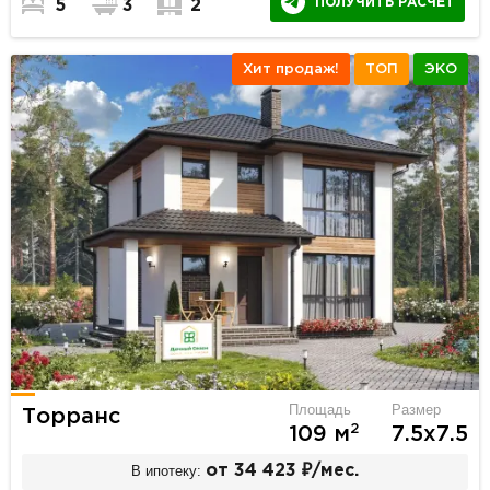
ПОЛУЧИТЬ РАСЧЕТ
5
3
2
Хит продаж!
ТОП
ЭКО
Площадь
Размер
Торранс
2
109 м
7.5х7.5
В ипотеку:
от 34 423 ₽/мес.