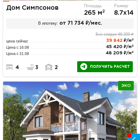
Площадь
Размер
Дом Симпсонов
2
265 м
8.7х14
В ипотеку:
от 71 734 ₽/мес.
Без скидки 48 209 ₽
2
39 842
₽/м
цена сейчас
2
45 420 ₽/м
Цена с 16.08
2
48 209 ₽/м
Цена с 31.08
ПОЛУЧИТЬ РАСЧЕТ
4
3
2
ЭКО