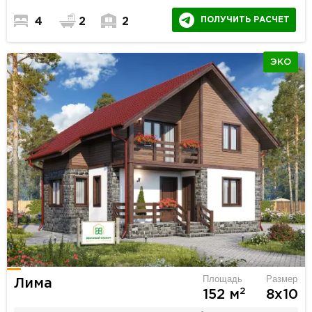
ПОЛУЧИТЬ РАСЧЕТ
4
2
2
ЭКО
Площадь
Размер
Лима
2
152 м
8х10