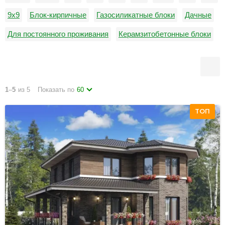
9х9
Блок-кирпичные
Газосиликатные блоки
Дачные
Для постоянного проживания
Керамзитобетонные блоки
Недорогие
Пеноблоки
от 0 до 100 м2
1
–
5
из 5
Показать по
60
ТОП