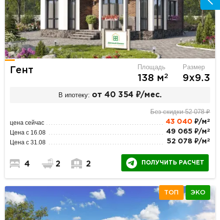
Площадь
Размер
Гент
2
138 м
9х9.3
В ипотеку:
от 40 354 ₽/мес.
Без скидки 52 078 ₽
2
43 040
₽/м
цена сейчас
2
49 065 ₽/м
Цена с 16.08
2
52 078 ₽/м
Цена с 31.08
ПОЛУЧИТЬ РАСЧЕТ
4
2
2
ТОП
ЭКО