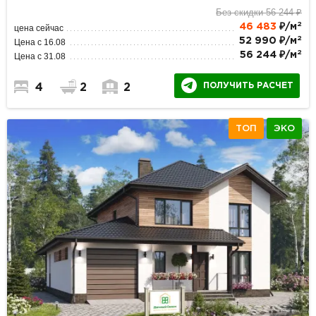
Без скидки 56 244 ₽
2
46 483
₽/м
цена сейчас
2
52 990 ₽/м
Цена с 16.08
2
56 244 ₽/м
Цена с 31.08
ПОЛУЧИТЬ РАСЧЕТ
4
2
2
ТОП
ЭКО