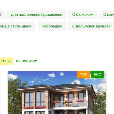
8
Для постоянного проживания
С балконом
С пан
ома в стиле шале
Небольшие
С вальмовой кровлей
ости
по новизне
ТОП
ЭКО