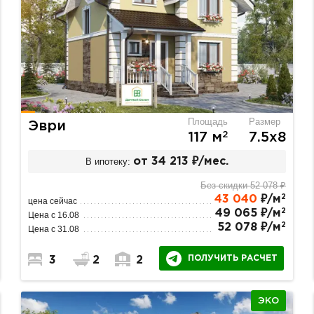
Площадь
Размер
Эври
2
117 м
7.5х8
В ипотеку:
от 34 213 ₽/мес.
Без скидки 52 078 ₽
2
43 040
₽/м
цена сейчас
2
49 065 ₽/м
Цена с 16.08
2
52 078 ₽/м
Цена с 31.08
ПОЛУЧИТЬ РАСЧЕТ
3
2
2
ЭКО