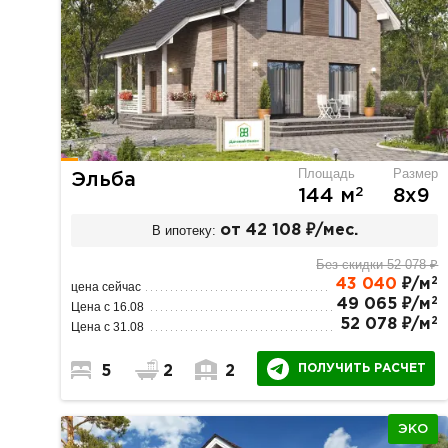
Площадь
Размер
Эльба
2
144 м
8х9
В ипотеку:
от 42 108 ₽/мес.
Без скидки 52 078 ₽
2
43 040
₽/м
цена сейчас
2
49 065 ₽/м
Цена с 16.08
2
52 078 ₽/м
Цена с 31.08
ПОЛУЧИТЬ РАСЧЕТ
5
2
2
ЭКО