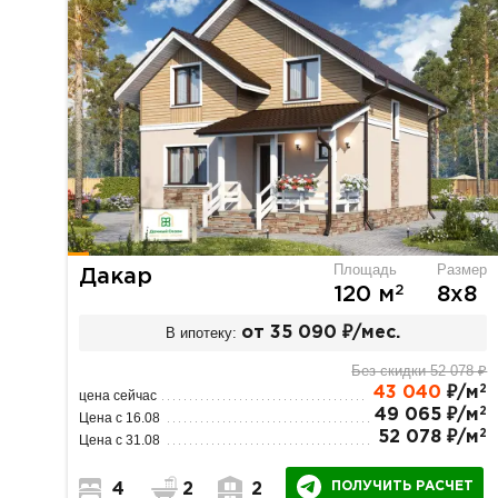
Площадь
Размер
Дакар
2
120 м
8х8
В ипотеку:
от 35 090 ₽/мес.
Без скидки 52 078 ₽
2
43 040
₽/м
цена сейчас
2
49 065 ₽/м
Цена с 16.08
2
52 078 ₽/м
Цена с 31.08
ПОЛУЧИТЬ РАСЧЕТ
4
2
2