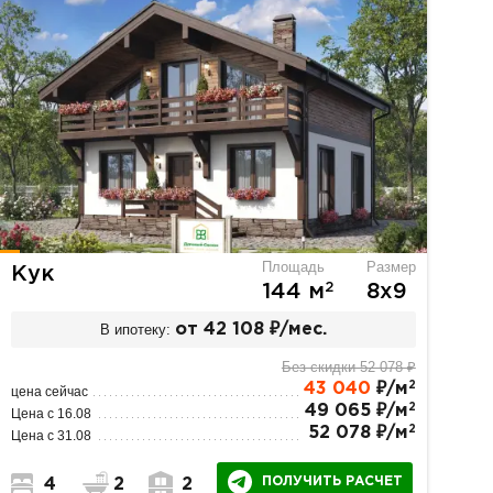
Площадь
Размер
Кук
2
144 м
8х9
В ипотеку:
от 42 108 ₽/мес.
Без скидки 52 078 ₽
2
43 040
₽/м
цена сейчас
2
49 065 ₽/м
Цена с 16.08
2
52 078 ₽/м
Цена с 31.08
ПОЛУЧИТЬ РАСЧЕТ
4
2
2