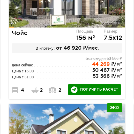
Площадь
Размер
Чойс
2
156 м
7.5х12
В ипотеку:
от 46 920 ₽/мес.
Без скидки 53 566 ₽
2
44 269
₽/м
цена сейчас
2
50 467 ₽/м
Цена с 16.08
2
53 566 ₽/м
Цена с 31.08
ПОЛУЧИТЬ РАСЧЕТ
4
2
2
ЭКО