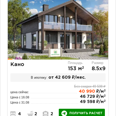
Площадь
Размер
Кано
2
153 м
8.5х9
В ипотеку:
от 42 609 ₽/мес.
Без скидки 49 598 ₽
2
40 990
₽/м
цена сейчас
2
46 729 ₽/м
Цена с 16.08
2
49 598 ₽/м
Цена с 31.08
ПОЛУЧИТЬ РАСЧЕТ
4
2
2