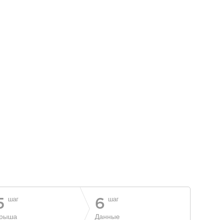
шаг
шаг
5
6
рыша
Данные