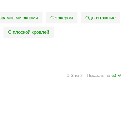
орамными окнами
С эркером
Одноэтажные
С плоской кровлей
1
–
2
из 2
Показать по
60