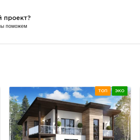
й проект?
мы поможем
ТОП
ЭКО