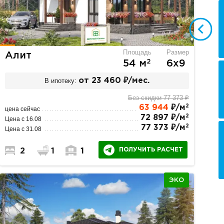
Площадь
Размер
Алит
2
54 м
6х9
В ипотеку:
от 23 460 ₽/мес.
Без скидки 77 373 ₽
2
63 944
₽/м
цена сейчас
2
72 897 ₽/м
Цена с 16.08
2
77 373 ₽/м
Цена с 31.08
ПОЛУЧИТЬ РАСЧЕТ
2
1
1
ЭКО