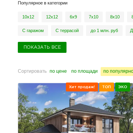
Популярное в категории
10x12
12x12
6х9
7x10
8х10
С гаражом
С террасой
до 1 млн. руб
Д
ПОКАЗАТЬ ВСЕ
Сортировать
по цене
по площади
по популярн
Хит продаж!
ТОП
ЭКО