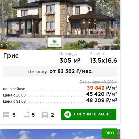
Площадь
Размер
Грис
2
305 м
13.5х16.6
В ипотеку:
от 82 562 ₽/мес.
Без скидки 48 209 ₽
2
39 842
₽/м
цена сейчас
2
45 420 ₽/м
Цена с 16.08
2
48 209 ₽/м
Цена с 31.08
ПОЛУЧИТЬ РАСЧЕТ
5
5
2
ЭКО