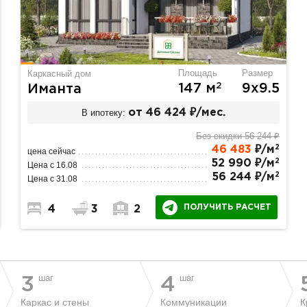
Площадь
Размер
Каркасный дом
2
147 м
9х9.5
Иманта
В ипотеку:
от 46 424 ₽/мес.
Без скидки 56 244 ₽
2
46 483
₽/м
цена сейчас
2
52 990 ₽/м
Цена с 16.08
2
56 244 ₽/м
Цена с 31.08
ПОЛУЧИТЬ РАСЧЕТ
4
3
2
шаг
шаг
3
4
Каркас и стены
Коммуникации
К