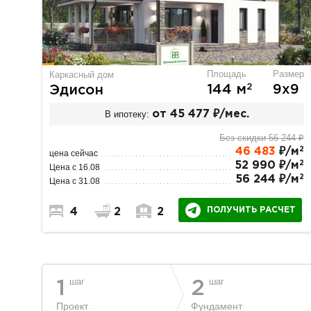
Площадь
Размер
Каркасный дом
2
144 м
9х9
Эдисон
В ипотеку:
от 45 477 ₽/мес.
Без скидки 56 244 ₽
2
46 483
₽/м
цена сейчас
2
52 990 ₽/м
Цена с 16.08
2
56 244 ₽/м
Цена с 31.08
ПОЛУЧИТЬ РАСЧЕТ
4
2
2
шаг
шаг
1
2
Проект
Фундамент