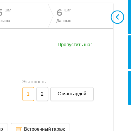
шаг
шаг
5
6
рыша
Данные
Пропустить шаг
Этажность
С мансардой
1
2
ер
Встроенный гараж