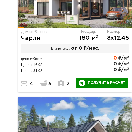
Площадь
Размер
Дом из блоков
2
160 м
8х12.45
Чарли
В ипотеку:
от 0 ₽/мес.
2
0
₽/м
цена сейчас
2
0 ₽/м
Цена с 16.08
2
0 ₽/м
Цена с 31.08
ПОЛУЧИТЬ РАСЧЕТ
4
3
2