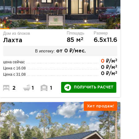
Площадь
Размер
Дом из блоков
2
85 м
6.5х11.6
Лахта
В ипотеку:
от 0 ₽/мес.
2
0
₽/м
цена сейчас
2
0 ₽/м
Цена с 16.08
2
0 ₽/м
Цена с 31.08
ПОЛУЧИТЬ РАСЧЕТ
2
1
1
Хит продаж!