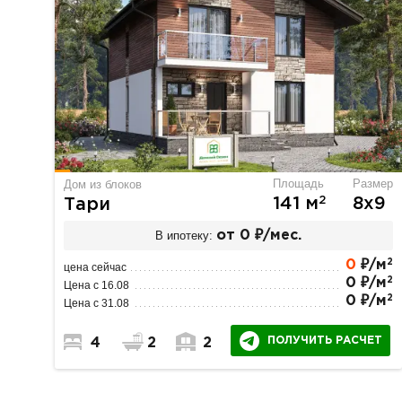
Площадь
Размер
Дом из блоков
2
141 м
8х9
Тари
В ипотеку:
от 0 ₽/мес.
2
0
₽/м
цена сейчас
2
0 ₽/м
Цена с 16.08
2
0 ₽/м
Цена с 31.08
ПОЛУЧИТЬ РАСЧЕТ
4
2
2