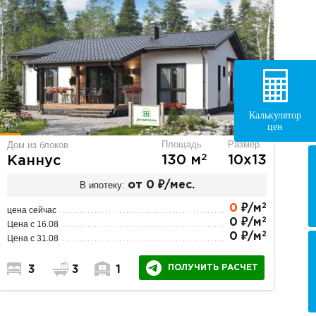
Калькулятор
цен
Площадь
Размер
Дом из блоков
2
130 м
10х13
Каннус
В ипотеку:
от 0 ₽/мес.
2
0
₽/м
цена сейчас
2
0 ₽/м
Цена с 16.08
2
0 ₽/м
Цена с 31.08
ПОЛУЧИТЬ РАСЧЕТ
3
3
1