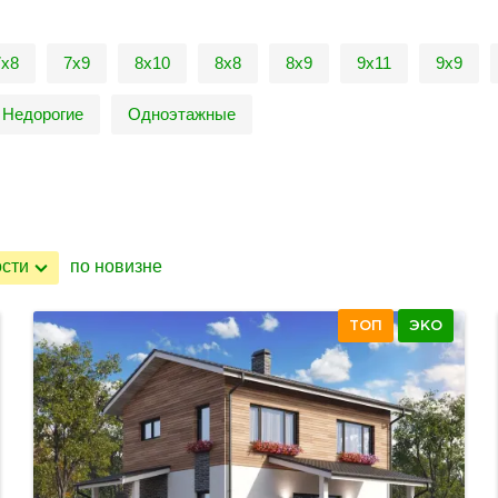
7х8
7х9
8х10
8х8
8х9
9х11
9х9
Недорогие
Одноэтажные
ости
по новизне
ТОП
ЭКО