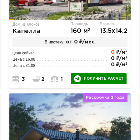
Площадь
Размер
Дом из блоков
2
160 м
13.5х14.2
Капелла
В ипотеку:
от 0 ₽/мес.
2
0
₽/м
цена сейчас
2
0 ₽/м
Цена с 16.08
2
0 ₽/м
Цена с 31.08
ПОЛУЧИТЬ РАСЧЕТ
3
2
1
Рассрочка 2 года