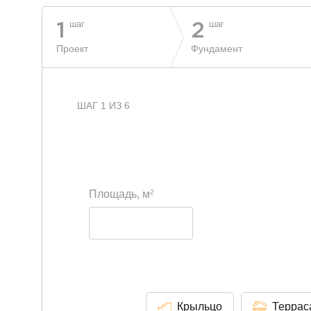
шаг
шаг
1
2
Проект
Фундамент
ШАГ 1 ИЗ 6
2
Площадь, м
Крыльцо
Террас