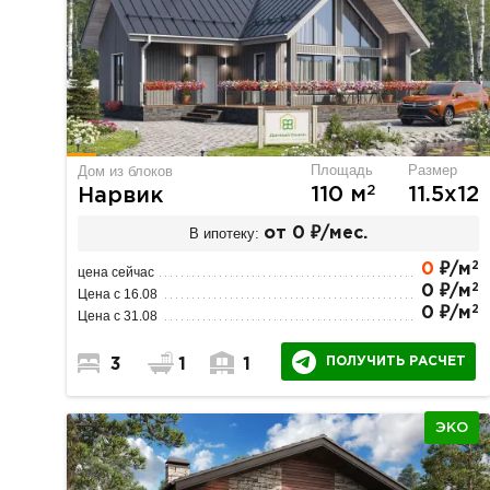
Площадь
Размер
Дом из блоков
2
110 м
11.5х12
Нарвик
В ипотеку:
от 0 ₽/мес.
2
0
₽/м
цена сейчас
2
0 ₽/м
Цена с 16.08
2
0 ₽/м
Цена с 31.08
ПОЛУЧИТЬ РАСЧЕТ
3
1
1
ЭКО