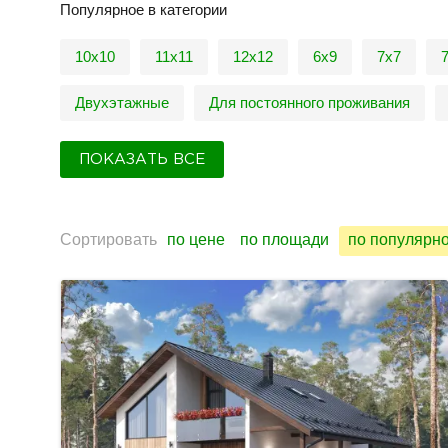
Популярное в категории
10х10
11х11
12х12
6х9
7х7
Двухэтажные
Для постоянного проживания
ПОКАЗАТЬ ВСЕ
Сортировать
по цене
по площади
по популярн