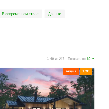
В современном стиле
Дачные
1
–
60
из 217
Показать по
60
Акция
ТОП