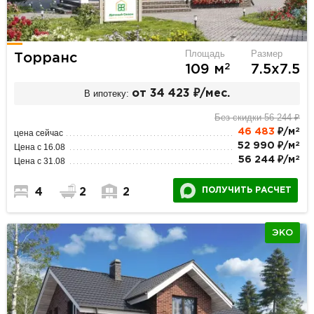
Площадь
Размер
Торранс
2
109 м
7.5х7.5
В ипотеку:
от 34 423 ₽/мес.
Без скидки 56 244 ₽
2
46 483
₽/м
цена сейчас
2
52 990 ₽/м
Цена с 16.08
2
56 244 ₽/м
Цена с 31.08
ПОЛУЧИТЬ РАСЧЕТ
4
2
2
ЭКО