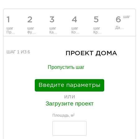
шаг
1
2
3
4
5
6
Данные
шаг
шаг
шаг
шаг
шаг
Проект
Фундамент
Каркас и стены
Коммуникации
Крыша
ШАГ 1 ИЗ 6
ПРОЕКТ ДОМА
Пропустить шаг
Введите параметры
или
Загрузите проект
Площадь, м
2