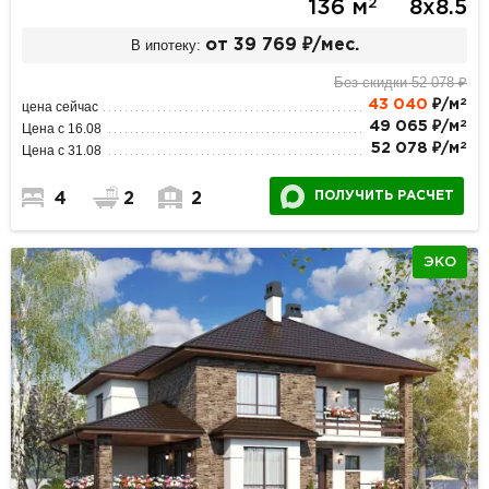
2
136 м
8х8.5
В ипотеку:
от 39 769 ₽/мес.
Без скидки 52 078 ₽
2
43 040
₽/м
цена сейчас
2
49 065 ₽/м
Цена с 16.08
2
52 078 ₽/м
Цена с 31.08
ПОЛУЧИТЬ РАСЧЕТ
4
2
2
ЭКО