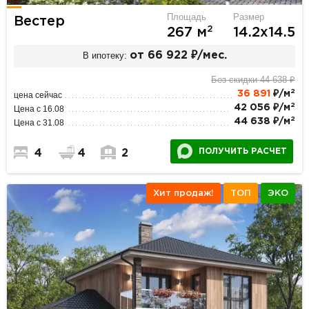
Площадь
Размер
Вестер
2
267 м
14.2х14.5
В ипотеку:
от 66 922 ₽/мес.
Без скидки 44 638 ₽
2
36 891
₽/м
цена сейчас
2
42 056 ₽/м
Цена с 16.08
2
44 638 ₽/м
Цена с 31.08
ПОЛУЧИТЬ РАСЧЕТ
4
4
2
Хит продаж!
ТОП
ЭКО