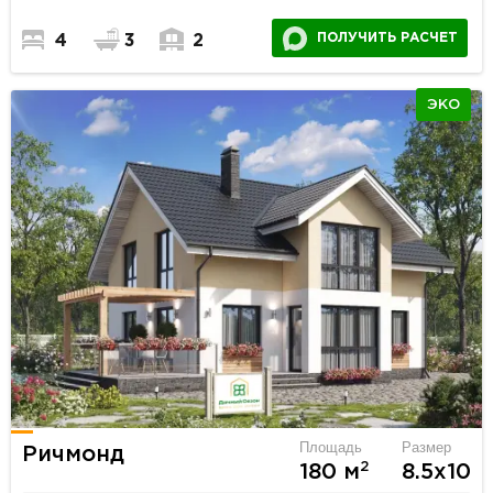
ПОЛУЧИТЬ РАСЧЕТ
4
3
2
ЭКО
Площадь
Размер
Ричмонд
2
180 м
8.5х10