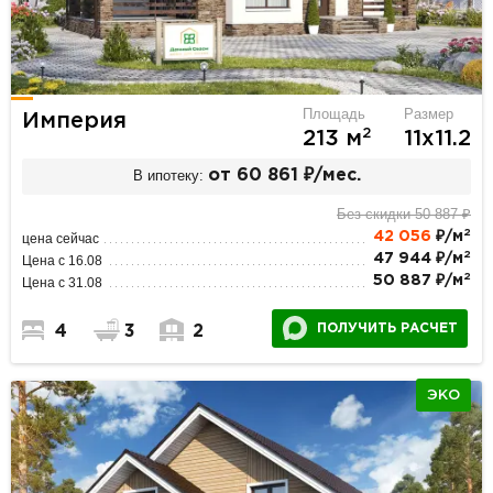
Площадь
Размер
Империя
2
213 м
11х11.2
В ипотеку:
от 60 861 ₽/мес.
Без скидки 50 887 ₽
2
42 056
₽/м
цена сейчас
2
47 944 ₽/м
Цена с 16.08
2
50 887 ₽/м
Цена с 31.08
ПОЛУЧИТЬ РАСЧЕТ
4
3
2
ЭКО