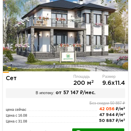
Площадь
Размер
Сет
2
200 м
9.6х11.4
В ипотеку:
от 57 147 ₽/мес.
Без скидки 50 887 ₽
2
42 056
₽/м
цена сейчас
2
47 944 ₽/м
Цена с 16.08
2
50 887 ₽/м
Цена с 31.08