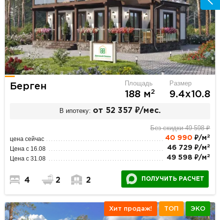
Площадь
Размер
Берген
2
188 м
9.4х10.8
В ипотеку:
от 52 357 ₽/мес.
Без скидки 49 598 ₽
2
40 990
₽/м
цена сейчас
2
46 729 ₽/м
Цена с 16.08
2
49 598 ₽/м
Цена с 31.08
ПОЛУЧИТЬ РАСЧЕТ
4
2
2
Хит продаж!
ТОП
ЭКО