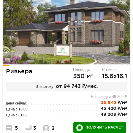
Площадь
Размер
Ривьера
2
350 м
15.6х16.1
В ипотеку:
от 94 743 ₽/мес.
Без скидки 48 209 ₽
2
39 842
₽/м
цена сейчас
2
45 420 ₽/м
Цена с 16.08
2
48 209 ₽/м
Цена с 31.08
ПОЛУЧИТЬ РАСЧЕТ
5
3
2