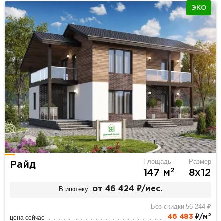
ЭКО
Площадь
Размер
Райд
2
147 м
8х12
В ипотеку:
от 46 424 ₽/мес.
Без скидки 56 244 ₽
2
46 483
₽/м
цена сейчас