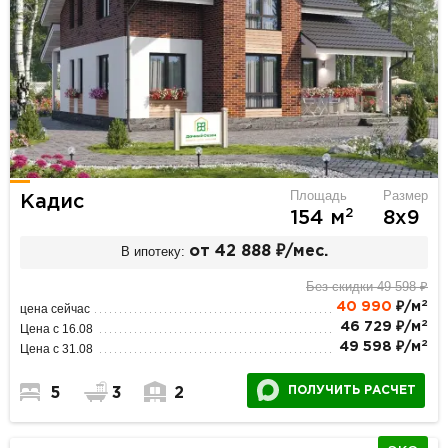
Площадь
Размер
Кадис
2
154 м
8х9
В ипотеку:
от 42 888 ₽/мес.
Без скидки 49 598 ₽
2
40 990
₽/м
цена сейчас
2
46 729 ₽/м
Цена с 16.08
2
49 598 ₽/м
Цена с 31.08
ПОЛУЧИТЬ РАСЧЕТ
5
3
2