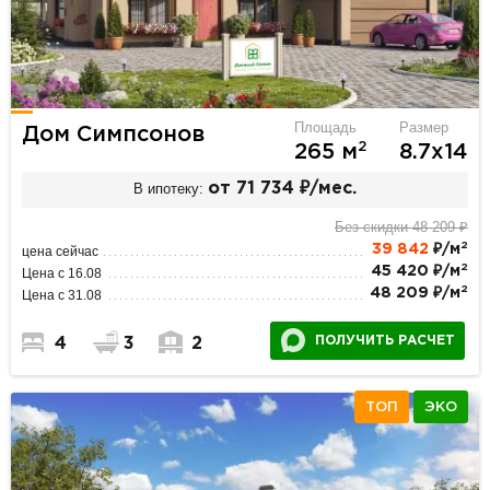
Площадь
Размер
Дом Симпсонов
2
265 м
8.7х14
В ипотеку:
от 71 734 ₽/мес.
Без скидки 48 209 ₽
2
39 842
₽/м
цена сейчас
2
45 420 ₽/м
Цена с 16.08
2
48 209 ₽/м
Цена с 31.08
ПОЛУЧИТЬ РАСЧЕТ
4
3
2
ТОП
ЭКО