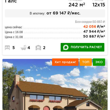
Галс
2
242 м
12х15
В ипотеку:
от 69 147 ₽/мес.
Без скидки 50 887 ₽
2
42 056
₽/м
цена сейчас
2
47 944 ₽/м
Цена с 16.08
2
50 887 ₽/м
Цена с 31.08
ПОЛУЧИТЬ РАСЧЕТ
5
4
2
Хит продаж!
ТОП
ЭКО