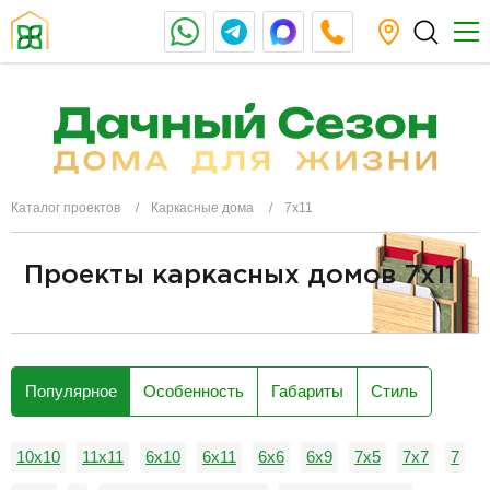
Каталог проектов
Каркасные дома
7x11
Проекты каркасных домов 7x11
разделитель
Популярное
Особенность
Габариты
Стиль
10х10
11х11
6x10
6x11
6x6
6х9
7x5
7х7
7