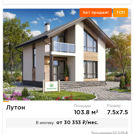
Хит продаж!
ТОП
Площадь
Размер
Лутон
2
103.8 м
7.5х7.5
В ипотеку:
от 30 353 ₽/мес.
Без скидки 52 078 ₽