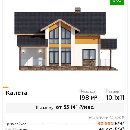
ЭКО
Площадь
Размер
Калета
2
198 м
10.1х11
В ипотеку:
от 55 141 ₽/мес.
Без скидки 49 598 ₽
2
40 990
₽/м
цена сейчас
2
46 729 ₽/м
Цена с 16.08