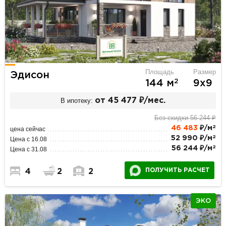
Площадь
Размер
Эдисон
2
144 м
9х9
В ипотеку:
от 45 477 ₽/мес.
Без скидки 56 244 ₽
2
46 483
₽/м
цена сейчас
2
52 990 ₽/м
Цена с 16.08
2
56 244 ₽/м
Цена с 31.08
ПОЛУЧИТЬ РАСЧЕТ
4
2
2
ЭКО