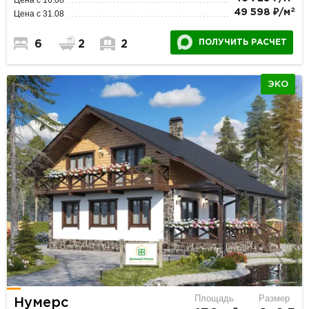
2
49 598 ₽/м
Цена с 31.08
ПОЛУЧИТЬ РАСЧЕТ
6
2
2
ЭКО
Площадь
Размер
Нумерс