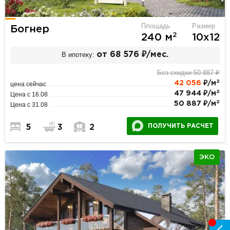
Площадь
Размер
Богнер
2
240 м
10х12
В ипотеку:
от 68 576 ₽/мес.
Без скидки 50 887 ₽
2
42 056
₽/м
цена сейчас
2
47 944 ₽/м
Цена с 16.08
2
50 887 ₽/м
Цена с 31.08
ПОЛУЧИТЬ РАСЧЕТ
5
3
2
ЭКО