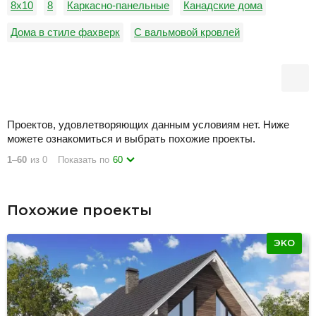
8х10
8
Каркасно-панельные
Канадские дома
Дома в стиле фахверк
С вальмовой кровлей
С двумя спальнями
С котельной
С плоской кровлей
Проектов, удовлетворяющих данным условиям нет. Ниже
можете ознакомиться и выбрать похожие проекты.
1
–
60
из 0
Показать по
60
Похожие проекты
ЭКО