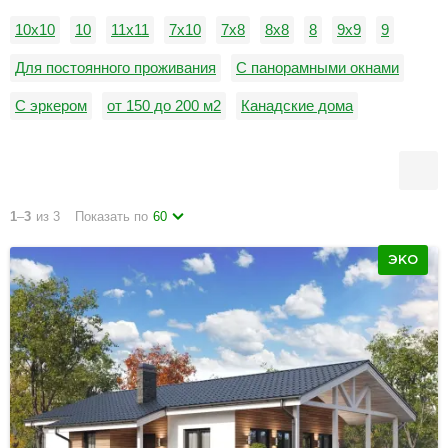
10х10
10
11х11
7x10
7х8
8х8
8
9х9
9
Для постоянного проживания
С панорамными окнами
С эркером
от 150 до 200 м2
Канадские дома
Дома в стиле фахверк
С котельной
С четырьмя спальнями
Со вторым светом
1
–
3
из 3
Показать по
60
ЭКО