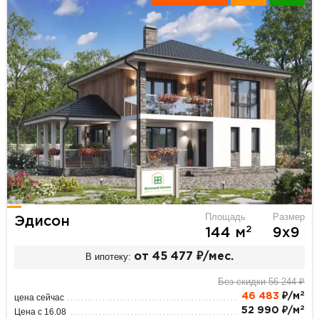
Площадь
Размер
Эдисон
2
144 м
9х9
В ипотеку:
от 45 477 ₽/мес.
Без скидки 56 244 ₽
2
46 483
₽/м
цена сейчас
2
52 990 ₽/м
Цена с 16.08