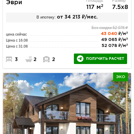
Площадь
Размер
Эври
2
117 м
7.5х8
В ипотеку:
от 34 213 ₽/мес.
Без скидки 52 078 ₽
2
43 040
₽/м
цена сейчас
2
49 065 ₽/м
Цена с 16.08
2
52 078 ₽/м
Цена с 31.08
ПОЛУЧИТЬ РАСЧЕТ
3
2
2
ЭКО