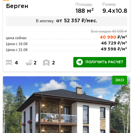
Площадь
Размер
Берген
2
188 м
9.4х10.8
В ипотеку:
от 52 357 ₽/мес.
Без скидки 49 598 ₽
2
40 990
₽/м
цена сейчас
2
46 729 ₽/м
Цена с 16.08
2
49 598 ₽/м
Цена с 31.08
ПОЛУЧИТЬ РАСЧЕТ
4
2
2
ЭКО