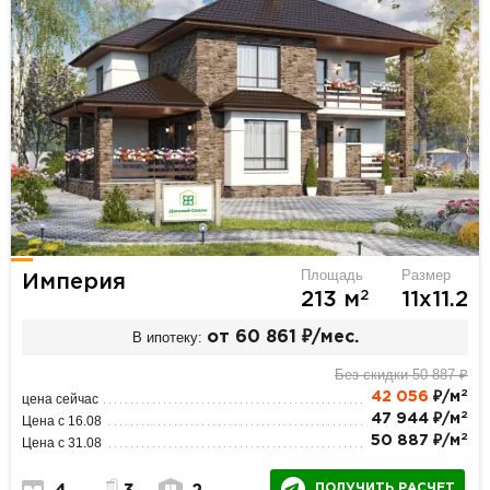
Площадь
Размер
Империя
2
213 м
11х11.2
В ипотеку:
от 60 861 ₽/мес.
Без скидки 50 887 ₽
2
42 056
₽/м
цена сейчас
2
47 944 ₽/м
Цена с 16.08
2
50 887 ₽/м
Цена с 31.08
ПОЛУЧИТЬ РАСЧЕТ