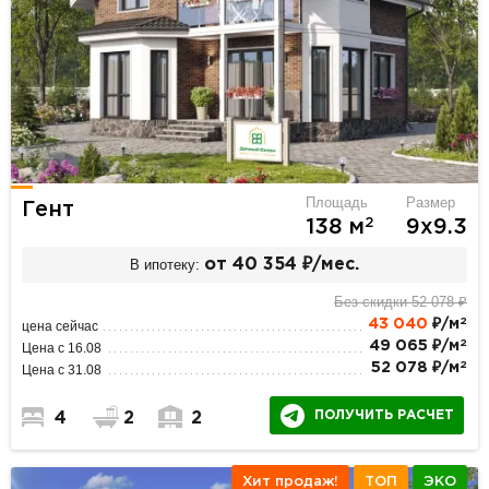
Площадь
Размер
Гент
2
138 м
9х9.3
В ипотеку:
от 40 354 ₽/мес.
Без скидки 52 078 ₽
2
43 040
₽/м
цена сейчас
2
49 065 ₽/м
Цена с 16.08
2
52 078 ₽/м
Цена с 31.08
ПОЛУЧИТЬ РАСЧЕТ
4
2
2
Хит продаж!
ТОП
ЭКО