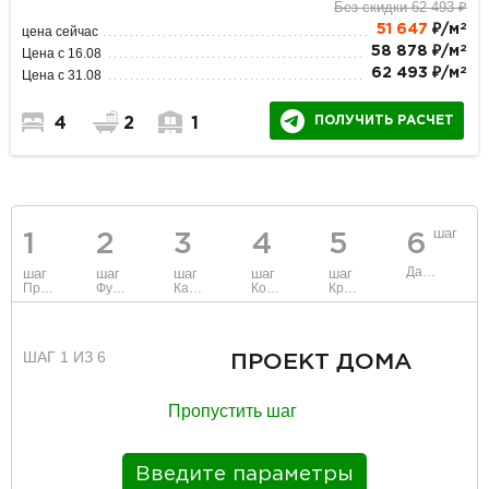
Без скидки 62 493 ₽
2
51 647
₽/м
цена сейчас
2
58 878 ₽/м
Цена с 16.08
2
62 493 ₽/м
Цена с 31.08
ПОЛУЧИТЬ РАСЧЕТ
4
2
1
шаг
1
2
3
4
5
6
Данные
шаг
шаг
шаг
шаг
шаг
Проект
Фундамент
Каркас и стены
Коммуникации
Крыша
ШАГ 1 ИЗ 6
ПРОЕКТ ДОМА
Пропустить шаг
Введите параметры