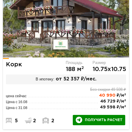
Площадь
Размер
Корк
2
188 м
10.75х10.75
В ипотеку:
от 52 357 ₽/мес.
Без скидки 49 598 ₽
2
40 990
₽/м
цена сейчас
2
46 729 ₽/м
Цена с 16.08
2
49 598 ₽/м
Цена с 31.08
ПОЛУЧИТЬ РАСЧЕТ
5
2
2