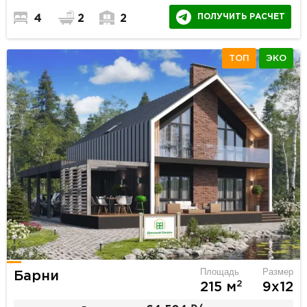
ПОЛУЧИТЬ РАСЧЕТ
4
2
2
ТОП
ЭКО
Площадь
Размер
Барни
2
215 м
9х12