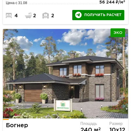
2
56 244 ₽/м
Цена с 31.08
ПОЛУЧИТЬ РАСЧЕТ
4
2
2
ЭКО
Площадь
Размер
Богнер
2
240 м
10х12