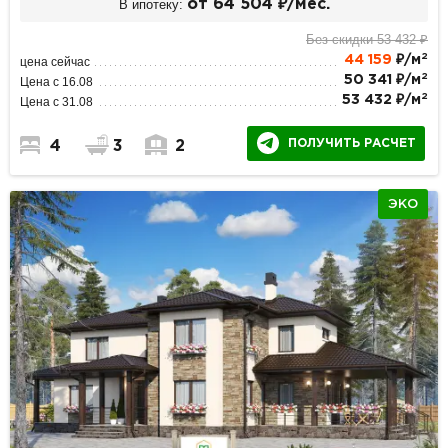
В ипотеку:
от 64 504 ₽/мес.
Без скидки 53 432 ₽
2
44 159
₽/м
цена сейчас
2
50 341 ₽/м
Цена с 16.08
2
53 432 ₽/м
Цена с 31.08
ПОЛУЧИТЬ РАСЧЕТ
4
3
2
ЭКО