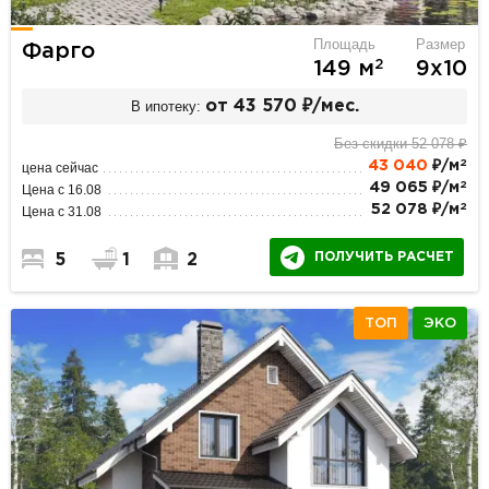
Площадь
Размер
Фарго
2
149 м
9х10
В ипотеку:
от 43 570 ₽/мес.
Без скидки 52 078 ₽
2
43 040
₽/м
цена сейчас
2
49 065 ₽/м
Цена с 16.08
2
52 078 ₽/м
Цена с 31.08
ПОЛУЧИТЬ РАСЧЕТ
5
1
2
ТОП
ЭКО