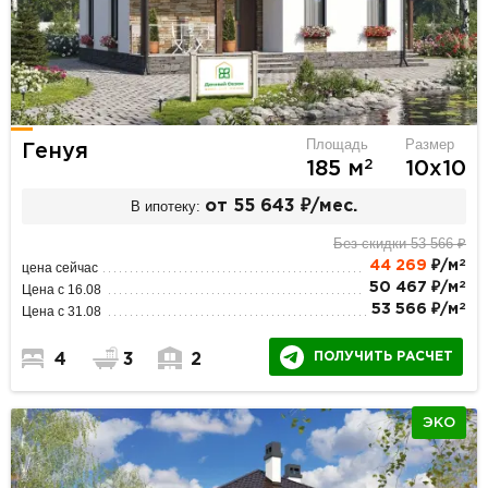
Площадь
Размер
Генуя
2
185 м
10х10
В ипотеку:
от 55 643 ₽/мес.
Без скидки 53 566 ₽
2
44 269
₽/м
цена сейчас
2
50 467 ₽/м
Цена с 16.08
2
53 566 ₽/м
Цена с 31.08
ПОЛУЧИТЬ РАСЧЕТ
4
3
2
ЭКО