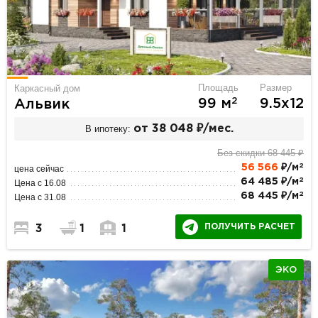
Площадь
Размер
Каркасный дом
2
99 м
9.5х12
Альвик
В ипотеку:
от 38 048 ₽/мес.
Без скидки 68 445 ₽
2
56 566
₽/м
цена сейчас
2
64 485 ₽/м
Цена с 16.08
2
68 445 ₽/м
Цена с 31.08
ПОЛУЧИТЬ РАСЧЕТ
3
1
1
ЭКО