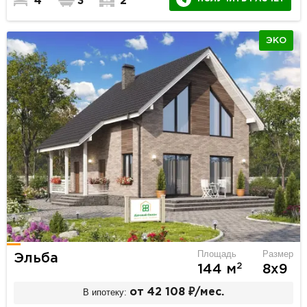
4
3
2
ЭКО
Площадь
Размер
Эльба
2
144 м
8х9
В ипотеку:
от 42 108 ₽/мес.