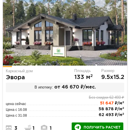
Площадь
Размер
Каркасный дом
2
133 м
9.5х15.2
Эвора
В ипотеку:
от 46 670 ₽/мес.
Без скидки 62 493 ₽
2
51 647
₽/м
цена сейчас
2
58 878 ₽/м
Цена с 16.08
2
62 493 ₽/м
Цена с 31.08
ПОЛУЧИТЬ РАСЧЕТ
3
1
1