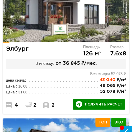
Площадь
Размер
Элбург
2
126 м
7.6х8
В ипотеку:
от 36 845 ₽/мес.
Без скидки 52 078 ₽
2
43 040
₽/м
цена сейчас
2
49 065 ₽/м
Цена с 16.08
2
52 078 ₽/м
Цена с 31.08
ПОЛУЧИТЬ РАСЧЕТ
4
2
2
ТОП
ЭКО