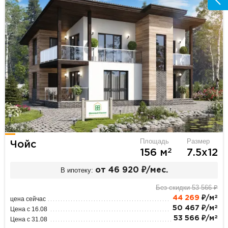
Площадь
Размер
Чойс
2
156 м
7.5х12
В ипотеку:
от 46 920 ₽/мес.
Без скидки 53 566 ₽
2
44 269
₽/м
цена сейчас
2
50 467 ₽/м
Цена с 16.08
2
53 566 ₽/м
Цена с 31.08