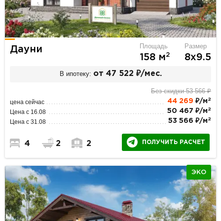
Площадь
Размер
Дауни
2
158 м
8х9.5
В ипотеку:
от 47 522 ₽/мес.
Без скидки 53 566 ₽
2
44 269
₽/м
цена сейчас
2
50 467 ₽/м
Цена с 16.08
2
53 566 ₽/м
Цена с 31.08
ПОЛУЧИТЬ РАСЧЕТ
4
2
2
ЭКО