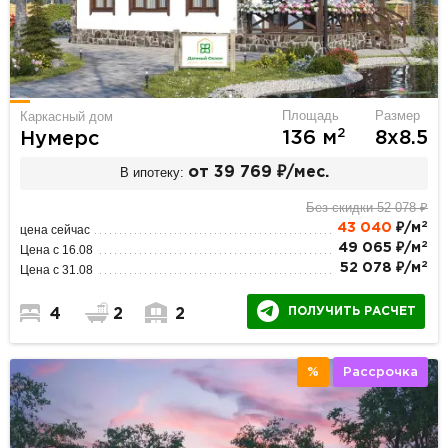
Площадь
Размер
Каркасный дом
2
136 м
8х8.5
Нумерс
В ипотеку:
от 39 769 ₽/мес.
Без скидки 52 078 ₽
2
43 040
₽/м
цена сейчас
2
49 065 ₽/м
Цена с 16.08
2
52 078 ₽/м
Цена с 31.08
ПОЛУЧИТЬ РАСЧЕТ
4
2
2
%
Рассрочка