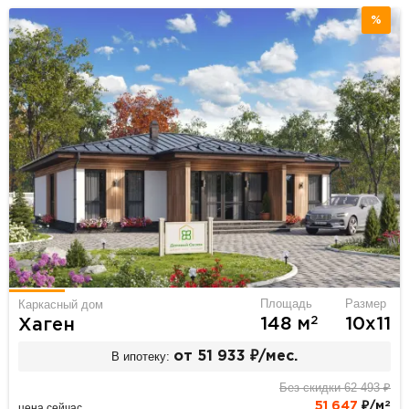
%
Площадь
Размер
Каркасный дом
2
148 м
10х11
Хаген
В ипотеку:
от 51 933 ₽/мес.
Без скидки 62 493 ₽
2
51 647
₽/м
цена сейчас