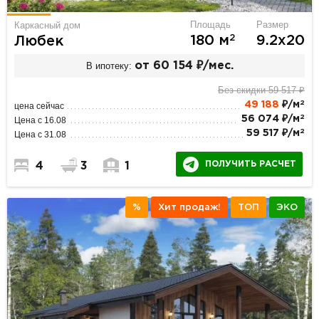
Площадь
Размер
Каркасный дом
2
180 м
9.2х20
Любек
В ипотеку:
от 60 154 ₽/мес.
Без скидки 59 517 ₽
2
49 188
₽/м
цена сейчас
2
56 074 ₽/м
Цена с 16.08
2
59 517 ₽/м
Цена с 31.08
ПОЛУЧИТЬ РАСЧЕТ
4
3
1
%
Хит продаж!
ТОП
ЭКО