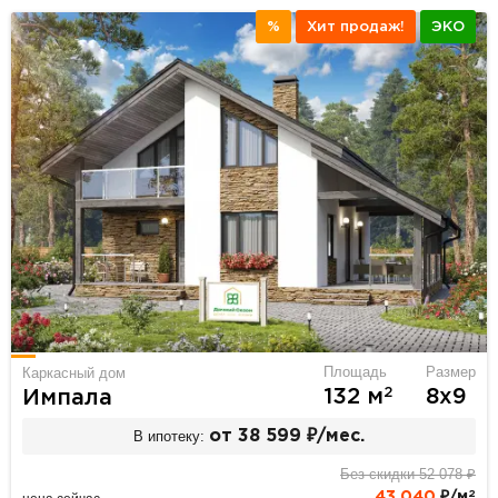
%
Хит продаж!
ЭКО
Площадь
Размер
Каркасный дом
2
132 м
8х9
Импала
В ипотеку:
от 38 599 ₽/мес.
Без скидки 52 078 ₽
2
43 040
₽/м