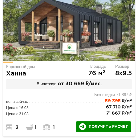
Площадь
Размер
Каркасный дом
2
76 м
8х9.5
Ханна
В ипотеку:
от 30 669 ₽/мес.
Без скидки 71 867 ₽
2
59 395
₽/м
цена сейчас
2
67 710 ₽/м
Цена с 16.08
2
71 867 ₽/м
Цена с 31.08
ПОЛУЧИТЬ РАСЧЕТ
2
1
1