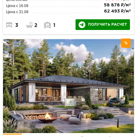
2
58 878 ₽/м
Цена с 16.08
2
62 493 ₽/м
Цена с 31.08
ПОЛУЧИТЬ РАСЧЕТ
3
2
1
%