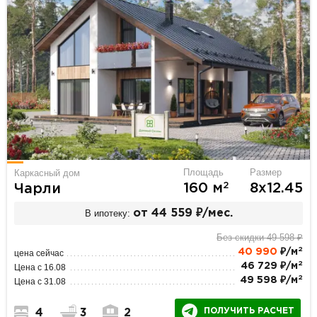
Площадь
Размер
Каркасный дом
2
160 м
8х12.45
Чарли
В ипотеку:
от 44 559 ₽/мес.
Без скидки 49 598 ₽
2
40 990
₽/м
цена сейчас
2
46 729 ₽/м
Цена с 16.08
2
49 598 ₽/м
Цена с 31.08
ПОЛУЧИТЬ РАСЧЕТ
4
3
2