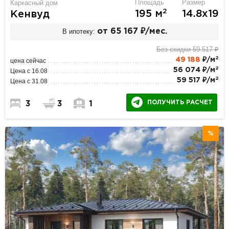
Площадь
Размер
Каркасный дом
2
195 м
14.8х19
Кенвуд
В ипотеку:
от 65 167 ₽/мес.
Без скидки 59 517 ₽
2
49 188
₽/м
цена сейчас
2
56 074 ₽/м
Цена с 16.08
2
59 517 ₽/м
Цена с 31.08
ПОЛУЧИТЬ РАСЧЕТ
3
3
1
%