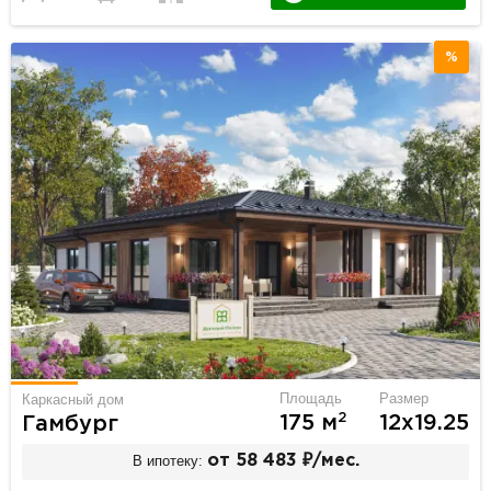
%
Площадь
Размер
Каркасный дом
2
175 м
12х19.25
Гамбург
В ипотеку:
от 58 483 ₽/мес.