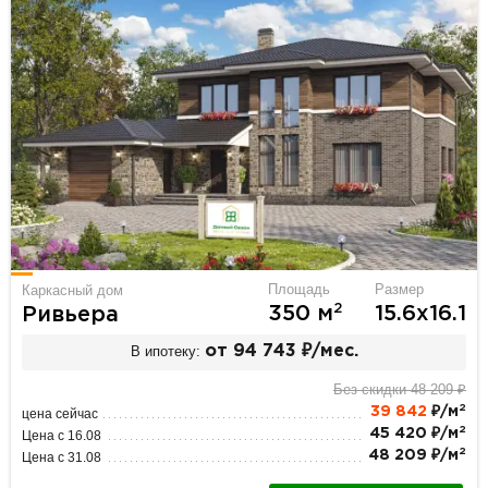
Площадь
Размер
Каркасный дом
2
350 м
15.6х16.1
Ривьера
В ипотеку:
от 94 743 ₽/мес.
Без скидки 48 209 ₽
2
39 842
₽/м
цена сейчас
2
45 420 ₽/м
Цена с 16.08
2
48 209 ₽/м
Цена с 31.08