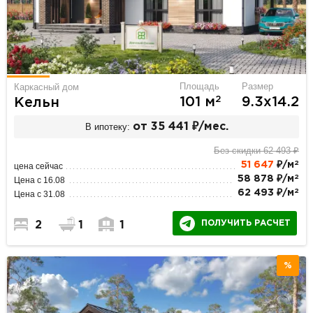
Площадь
Размер
Каркасный дом
2
101 м
9.3х14.2
Кельн
В ипотеку:
от 35 441 ₽/мес.
Без скидки 62 493 ₽
2
51 647
₽/м
цена сейчас
2
58 878 ₽/м
Цена с 16.08
2
62 493 ₽/м
Цена с 31.08
ПОЛУЧИТЬ РАСЧЕТ
2
1
1
%