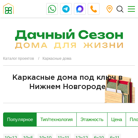
Каталог проектов
Каркасные дома
Каркасные дома под ключ в
Нижнем Новгороде
разделитель
Популярное
Тип/технология
Этажность
Цена
Пл
10x12
10x5
10х10
11х11
12x12
6x10
6x11