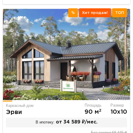
%
Хит продаж!
ТОП
Площадь
Размер
Каркасный дом
2
90 м
10х10
Эрви
В ипотеку:
от 34 589 ₽/мес.
Без скидки 68 445 ₽