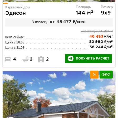
Площадь
Размер
Каркасный дом
2
144 м
9х9
Эдисон
В ипотеку:
от 45 477 ₽/мес.
Без скидки 56 244 ₽
2
46 483
₽/м
цена сейчас
2
52 990 ₽/м
Цена с 16.08
2
56 244 ₽/м
Цена с 31.08
ПОЛУЧИТЬ РАСЧЕТ
4
2
2
%
ЭКО