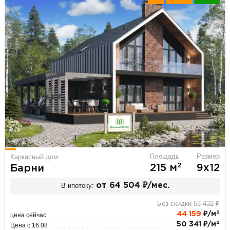
Площадь
Размер
Каркасный дом
2
215 м
9х12
Барни
В ипотеку:
от 64 504 ₽/мес.
Без скидки 53 432 ₽
2
44 159
₽/м
цена сейчас
2
50 341 ₽/м
Цена с 16.08