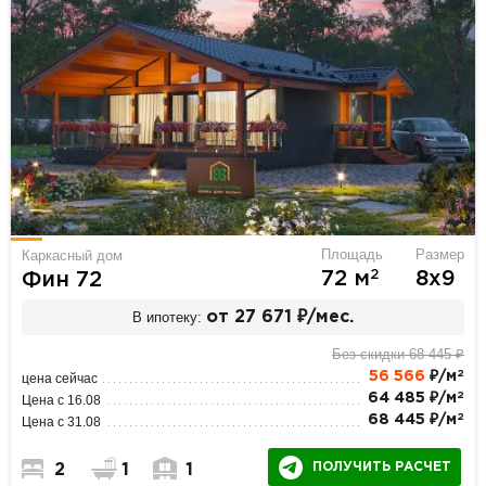
Площадь
Размер
Каркасный дом
2
72 м
8х9
Фин 72
В ипотеку:
от 27 671 ₽/мес.
Без скидки 68 445 ₽
2
56 566
₽/м
цена сейчас
2
64 485 ₽/м
Цена с 16.08
2
68 445 ₽/м
Цена с 31.08
ПОЛУЧИТЬ РАСЧЕТ
2
1
1