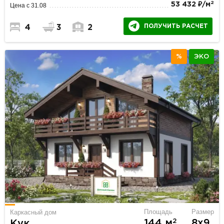
2
53 432 ₽/м
Цена с 31.08
ПОЛУЧИТЬ РАСЧЕТ
4
3
2
%
ЭКО
Площадь
Размер
Каркасный дом
2
144 м
8х9
Кук