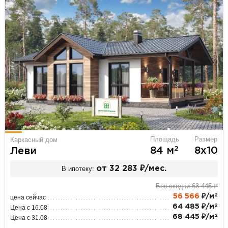
Площадь
Размер
Каркасный дом
2
84 м
8х10
Леви
В ипотеку:
от 32 283 ₽/мес.
Без скидки 68 445 ₽
2
56 566
₽/м
цена сейчас
2
64 485 ₽/м
Цена с 16.08
2
68 445 ₽/м
Цена с 31.08