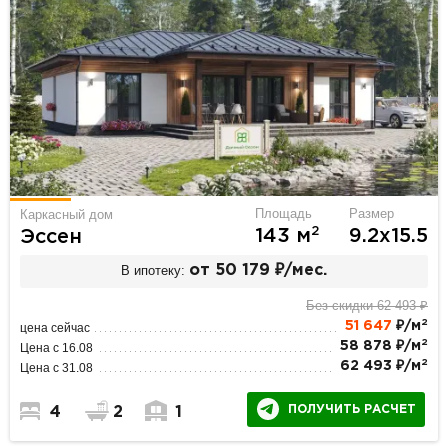
Площадь
Размер
Каркасный дом
2
143 м
9.2х15.5
Эссен
В ипотеку:
от 50 179 ₽/мес.
Без скидки 62 493 ₽
2
51 647
₽/м
цена сейчас
2
58 878 ₽/м
Цена с 16.08
2
62 493 ₽/м
Цена с 31.08
ПОЛУЧИТЬ РАСЧЕТ
4
2
1