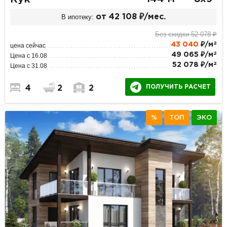
В ипотеку:
от 42 108 ₽/мес.
Без скидки 52 078 ₽
2
43 040
₽/м
цена сейчас
2
49 065 ₽/м
Цена с 16.08
2
52 078 ₽/м
Цена с 31.08
ПОЛУЧИТЬ РАСЧЕТ
4
2
2
%
ТОП
ЭКО