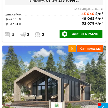
В ипотеку:
от 34 213 ₽/мес.
Без скидки 52 078 ₽
2
43 040
₽/м
цена сейчас
2
49 065 ₽/м
Цена с 16.08
2
52 078 ₽/м
Цена с 31.08
ПОЛУЧИТЬ РАСЧЕТ
5
2
2
%
Хит продаж!