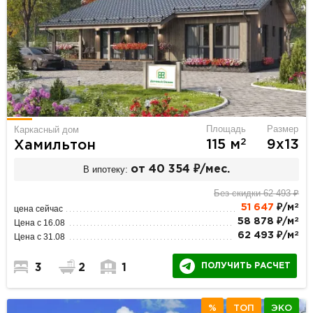
Площадь
Размер
Каркасный дом
2
115 м
9х13
Хамильтон
В ипотеку:
от 40 354 ₽/мес.
Без скидки 62 493 ₽
2
51 647
₽/м
цена сейчас
2
58 878 ₽/м
Цена с 16.08
2
62 493 ₽/м
Цена с 31.08
ПОЛУЧИТЬ РАСЧЕТ
3
2
1
%
ТОП
ЭКО