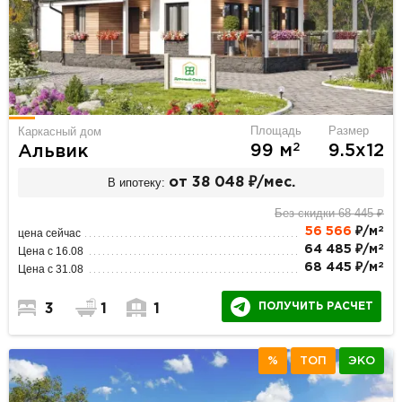
Площадь
Размер
Каркасный дом
2
99 м
9.5х12
Альвик
В ипотеку:
от 38 048 ₽/мес.
Без скидки 68 445 ₽
2
56 566
₽/м
цена сейчас
2
64 485 ₽/м
Цена с 16.08
2
68 445 ₽/м
Цена с 31.08
ПОЛУЧИТЬ РАСЧЕТ
3
1
1
%
ТОП
ЭКО