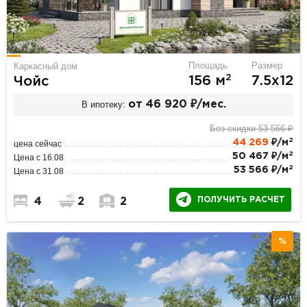
Площадь
Размер
Каркасный дом
2
156 м
7.5х12
Чойс
В ипотеку:
от 46 920 ₽/мес.
Без скидки 53 566 ₽
2
44 269
₽/м
цена сейчас
2
50 467 ₽/м
Цена с 16.08
2
53 566 ₽/м
Цена с 31.08
ПОЛУЧИТЬ РАСЧЕТ
4
2
2
%