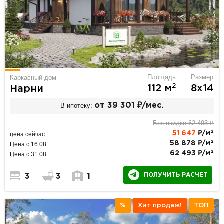
Площадь
Размер
Каркасный дом
2
112 м
8х14
Нарни
В ипотеку:
от 39 301 ₽/мес.
Без скидки 62 493 ₽
2
51 647
₽/м
цена сейчас
2
58 878 ₽/м
Цена с 16.08
2
62 493 ₽/м
Цена с 31.08
ПОЛУЧИТЬ РАСЧЕТ
3
3
1
%
Хит продаж!
ТОП