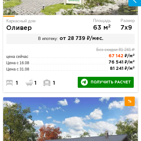
Площадь
Размер
Каркасный дом
2
63 м
7х9
Оливер
В ипотеку:
от 28 739 ₽/мес.
Без скидки 81 241 ₽
2
67 142
₽/м
цена сейчас
2
76 541 ₽/м
Цена с 16.08
2
81 241 ₽/м
Цена с 31.08
ПОЛУЧИТЬ РАСЧЕТ
1
1
1
%