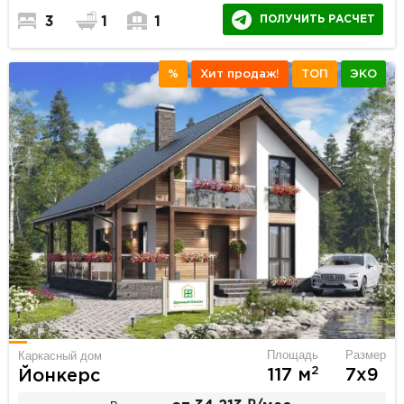
ПОЛУЧИТЬ РАСЧЕТ
3
1
1
%
Хит продаж!
ТОП
ЭКО
Площадь
Размер
Каркасный дом
2
117 м
7х9
Йонкерс