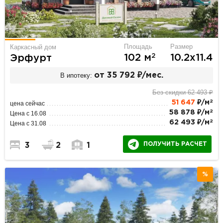
Площадь
Размер
Каркасный дом
2
102 м
10.2х11.4
Эрфурт
В ипотеку:
от 35 792 ₽/мес.
Без скидки 62 493 ₽
2
51 647
₽/м
цена сейчас
2
58 878 ₽/м
Цена с 16.08
2
62 493 ₽/м
Цена с 31.08
ПОЛУЧИТЬ РАСЧЕТ
3
2
1
%