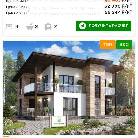
46 483
₽/м
цена сейчас
2
52 990 ₽/м
Цена с 16.08
2
56 244 ₽/м
Цена с 31.08
ПОЛУЧИТЬ РАСЧЕТ
4
2
2
ТОП
ЭКО