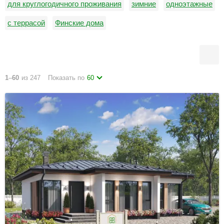
для круглогодичного проживания
зимние
одноэтажные
с террасой
Финские дома
1
–
60
из 247
Показать по
60