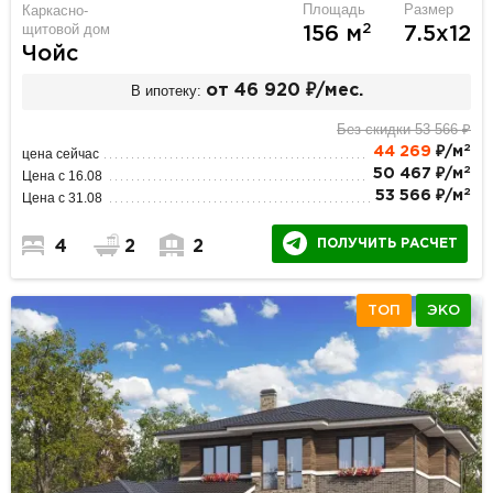
Площадь
Размер
Каркасно-
щитовой дом
2
156 м
7.5х12
Чойс
В ипотеку:
от 46 920 ₽/мес.
Без скидки 53 566 ₽
2
44 269
₽/м
цена сейчас
2
50 467 ₽/м
Цена с 16.08
2
53 566 ₽/м
Цена с 31.08
ПОЛУЧИТЬ РАСЧЕТ
4
2
2
ТОП
ЭКО