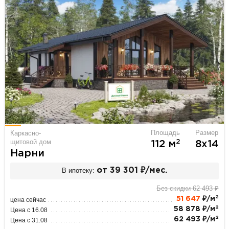
Площадь
Размер
Каркасно-
щитовой дом
2
112 м
8х14
Нарни
В ипотеку:
от 39 301 ₽/мес.
Без скидки 62 493 ₽
2
51 647
₽/м
цена сейчас
2
58 878 ₽/м
Цена с 16.08
2
62 493 ₽/м
Цена с 31.08