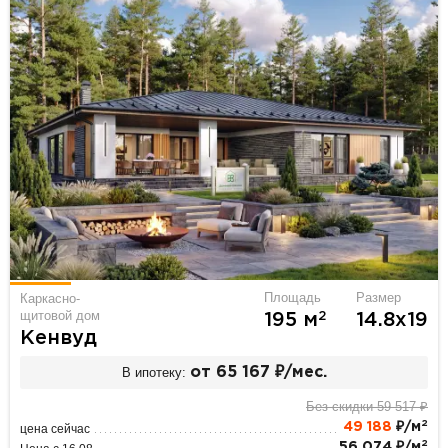
Площадь
Размер
Каркасно-
щитовой дом
2
195 м
14.8х19
Кенвуд
В ипотеку:
от 65 167 ₽/мес.
Без скидки 59 517 ₽
2
49 188
₽/м
цена сейчас
2
56 074 ₽/м