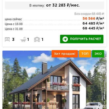
В ипотеку:
от 32 283 ₽/мес.
Без скидки 68 445 ₽
2
56 566
₽/м
цена сейчас
2
64 485 ₽/м
Цена с 16.08
2
68 445 ₽/м
Цена с 31.08
ПОЛУЧИТЬ РАСЧЕТ
3
1
1
Хит продаж!
ТОП
ЭКО