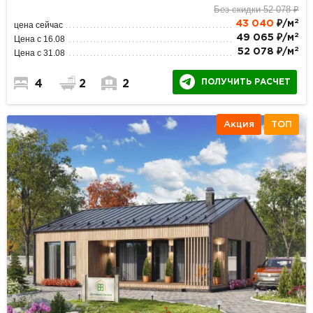
Без скидки 52 078 ₽
2
43 040
₽/м
цена сейчас
2
49 065 ₽/м
Цена с 16.08
2
52 078 ₽/м
Цена с 31.08
ПОЛУЧИТЬ РАСЧЕТ
4
2
2
Акция
ТОП