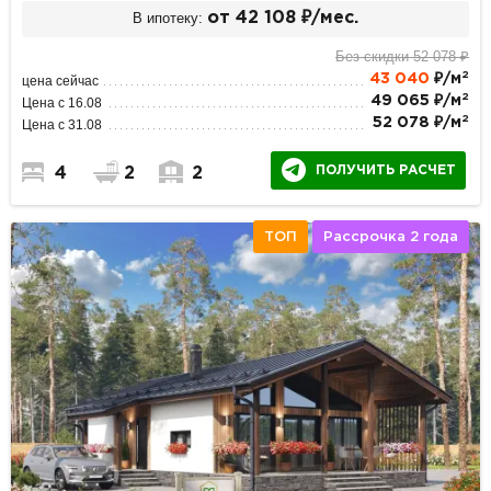
В ипотеку:
от 42 108 ₽/мес.
Без скидки 52 078 ₽
2
43 040
₽/м
цена сейчас
2
49 065 ₽/м
Цена с 16.08
2
52 078 ₽/м
Цена с 31.08
ПОЛУЧИТЬ РАСЧЕТ
4
2
2
ТОП
Рассрочка 2 года