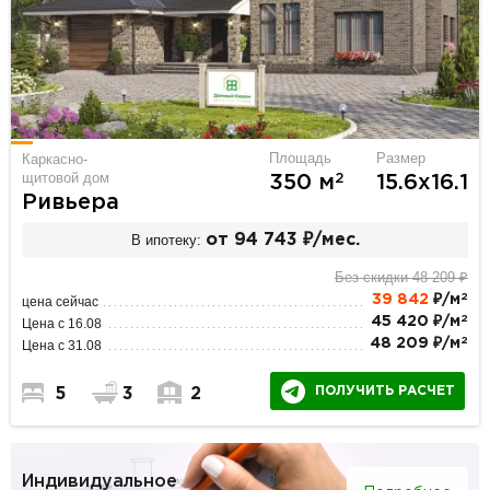
Площадь
Размер
Каркасно-
щитовой дом
2
350 м
15.6х16.1
Ривьера
В ипотеку:
от 94 743 ₽/мес.
Без скидки 48 209 ₽
2
39 842
₽/м
цена сейчас
2
45 420 ₽/м
Цена с 16.08
2
48 209 ₽/м
Цена с 31.08
ПОЛУЧИТЬ РАСЧЕТ
5
3
2
Индивидуальное