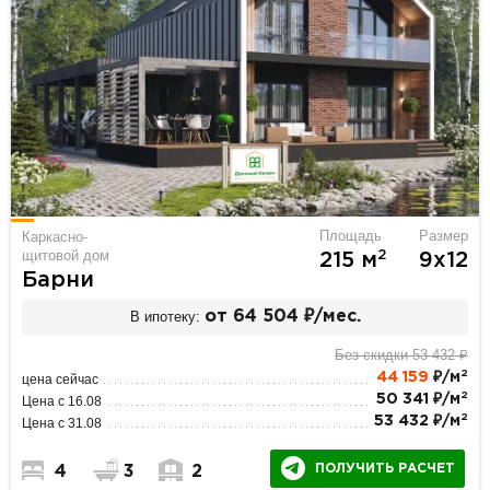
Площадь
Размер
Каркасно-
щитовой дом
2
215 м
9х12
Барни
В ипотеку:
от 64 504 ₽/мес.
Без скидки 53 432 ₽
2
44 159
₽/м
цена сейчас
2
50 341 ₽/м
Цена с 16.08
2
53 432 ₽/м
Цена с 31.08
ПОЛУЧИТЬ РАСЧЕТ
4
3
2