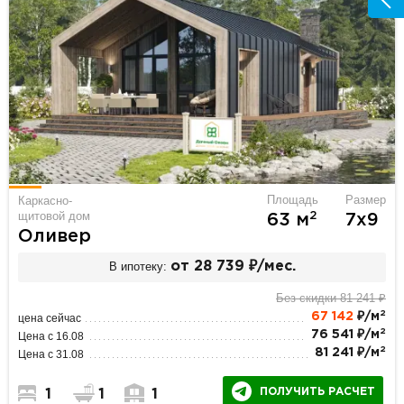
Площадь
Размер
Каркасно-
щитовой дом
2
63 м
7х9
Оливер
В ипотеку:
от 28 739 ₽/мес.
Без скидки 81 241 ₽
2
67 142
₽/м
цена сейчас
2
76 541 ₽/м
Цена с 16.08
2
81 241 ₽/м
Цена с 31.08
ПОЛУЧИТЬ РАСЧЕТ
1
1
1