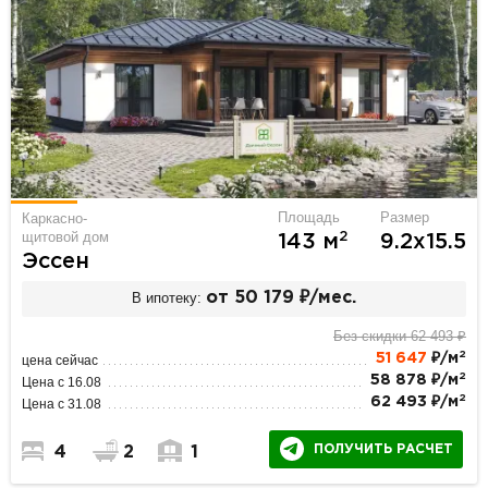
Площадь
Размер
Каркасно-
щитовой дом
2
143 м
9.2х15.5
Эссен
В ипотеку:
от 50 179 ₽/мес.
Без скидки 62 493 ₽
2
51 647
₽/м
цена сейчас
2
58 878 ₽/м
Цена с 16.08
2
62 493 ₽/м
Цена с 31.08
ПОЛУЧИТЬ РАСЧЕТ
4
2
1