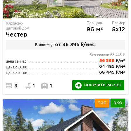
Площадь
Размер
Каркасно-
щитовой дом
2
96 м
8х12
Честер
В ипотеку:
от 36 895 ₽/мес.
Без скидки 68 445 ₽
2
56 566
₽/м
цена сейчас
2
64 485 ₽/м
Цена с 16.08
2
68 445 ₽/м
Цена с 31.08
ПОЛУЧИТЬ РАСЧЕТ
3
1
1
ТОП
ЭКО