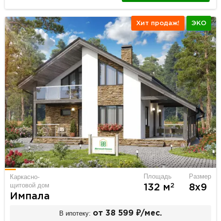
Хит продаж!
ЭКО
Площадь
Размер
Каркасно-
щитовой дом
2
132 м
8х9
Импала
В ипотеку:
от 38 599 ₽/мес.