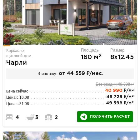
Площадь
Размер
Каркасно-
щитовой дом
2
160 м
8х12.45
Чарли
В ипотеку:
от 44 559 ₽/мес.
Без скидки 49 598 ₽
2
40 990
₽/м
цена сейчас
2
46 729 ₽/м
Цена с 16.08
2
49 598 ₽/м
Цена с 31.08
ПОЛУЧИТЬ РАСЧЕТ
4
3
2