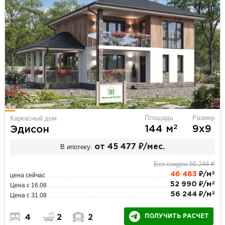
Площадь
Размер
Каркасный дом
2
144 м
9х9
Эдисон
В ипотеку:
от 45 477 ₽/мес.
Без скидки 56 244 ₽
2
46 483
₽/м
цена сейчас
2
52 990 ₽/м
Цена с 16.08
2
56 244 ₽/м
Цена с 31.08
ПОЛУЧИТЬ РАСЧЕТ
4
2
2