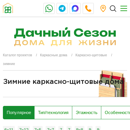
Каталог проектов
Каркасные дома
Каркасно-щитовые
зимние
Зимние каркасно-щитовые дома
разделитель
Популярное
Тип/технология
Этажность
Особенност
6x11
7x12
7x5
7х7
7
7
8х8
9
9