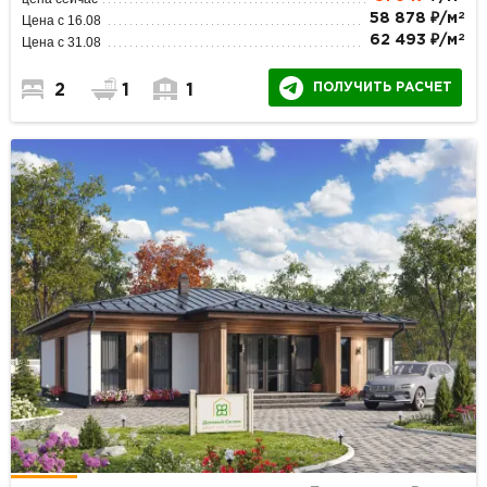
2
58 878 ₽/м
Цена с 16.08
2
62 493 ₽/м
Цена с 31.08
ПОЛУЧИТЬ РАСЧЕТ
2
1
1