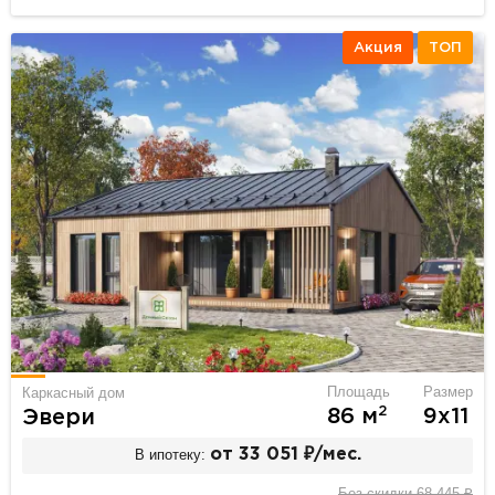
Акция
ТОП
Площадь
Размер
Каркасный дом
2
86 м
9х11
Эвери
В ипотеку:
от 33 051 ₽/мес.
Без скидки 68 445 ₽