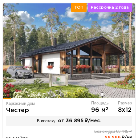
ТОП
Рассрочка 2 года
Площадь
Размер
Каркасный дом
2
96 м
8х12
Честер
В ипотеку:
от 36 895 ₽/мес.
Без скидки 68 445 ₽
2
56 566
₽/м