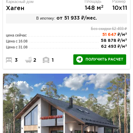
Площадь
Размер
Каркасный дом
2
148 м
10х11
Хаген
В ипотеку:
от 51 933 ₽/мес.
Без скидки 62 493 ₽
2
51 647
₽/м
цена сейчас
2
58 878 ₽/м
Цена с 16.08
2
62 493 ₽/м
Цена с 31.08
ПОЛУЧИТЬ РАСЧЕТ
3
2
1