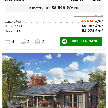
В ипотеку:
от 38 599 ₽/мес.
Без скидки 52 078 ₽
2
43 040
₽/м
цена сейчас
2
49 065 ₽/м
Цена с 16.08
2
52 078 ₽/м
Цена с 31.08
ПОЛУЧИТЬ РАСЧЕТ
4
2
2