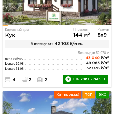
Площадь
Размер
Каркасный дом
2
144 м
8х9
Кук
В ипотеку:
от 42 108 ₽/мес.
Без скидки 52 078 ₽
2
43 040
₽/м
цена сейчас
2
49 065 ₽/м
Цена с 16.08
2
52 078 ₽/м
Цена с 31.08
ПОЛУЧИТЬ РАСЧЕТ
4
2
2
Хит продаж!
ТОП
ЭКО