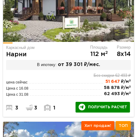
Площадь
Размер
Каркасный дом
2
112 м
8х14
Нарни
В ипотеку:
от 39 301 ₽/мес.
Без скидки 62 493 ₽
2
51 647
₽/м
цена сейчас
2
58 878 ₽/м
Цена с 16.08
2
62 493 ₽/м
Цена с 31.08
ПОЛУЧИТЬ РАСЧЕТ
3
3
1
Хит продаж!
ТОП