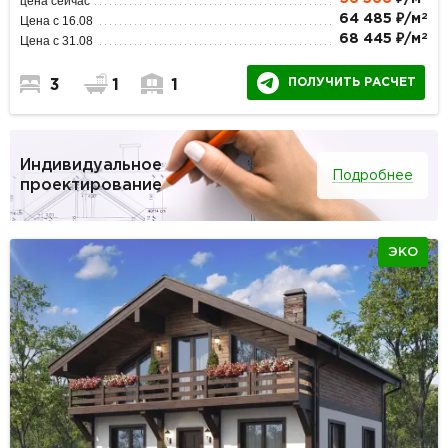
цена сейчас
2
64 485 ₽/м
Цена с 16.08
2
68 445 ₽/м
Цена с 31.08
ПОЛУЧИТЬ РАСЧЕТ
3
1
1
Индивидуальное
Подробнее
проектирование
ЭКО