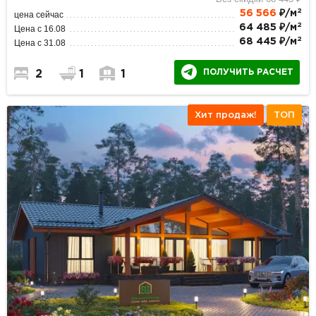
2
56 566
₽/м
цена сейчас
2
64 485 ₽/м
Цена с 16.08
2
68 445 ₽/м
Цена с 31.08
ПОЛУЧИТЬ РАСЧЕТ
2
1
1
Хит продаж!
ТОП