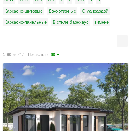
Каркасно-щитовые
Двухэтажные
С мансардой
Каркасно-панельные
В стиле барнхаус
зимние
С верандой
С плоской кровлей
С четырьмя спальнями
1
–
60
из 247
Показать по
60