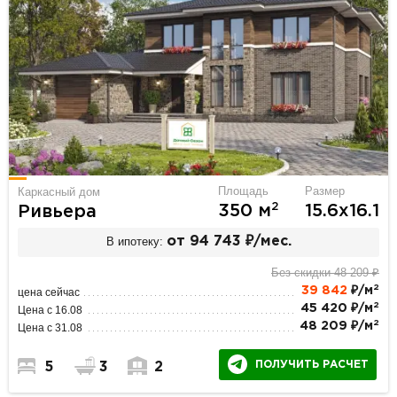
Площадь
Размер
Каркасный дом
2
350 м
15.6х16.1
Ривьера
В ипотеку:
от 94 743 ₽/мес.
Без скидки 48 209 ₽
2
39 842
₽/м
цена сейчас
2
45 420 ₽/м
Цена с 16.08
2
48 209 ₽/м
Цена с 31.08
ПОЛУЧИТЬ РАСЧЕТ
5
3
2