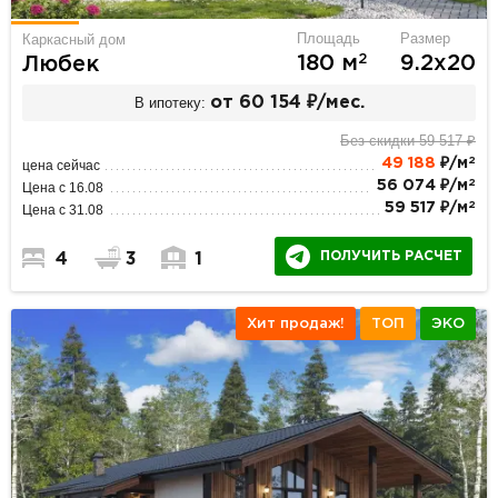
Площадь
Размер
Каркасный дом
2
180 м
9.2х20
Любек
В ипотеку:
от 60 154 ₽/мес.
Без скидки 59 517 ₽
2
49 188
₽/м
цена сейчас
2
56 074 ₽/м
Цена с 16.08
2
59 517 ₽/м
Цена с 31.08
ПОЛУЧИТЬ РАСЧЕТ
4
3
1
Хит продаж!
ТОП
ЭКО