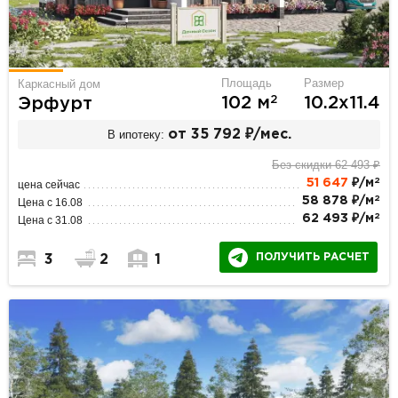
Площадь
Размер
Каркасный дом
2
102 м
10.2х11.4
Эрфурт
В ипотеку:
от 35 792 ₽/мес.
Без скидки 62 493 ₽
2
51 647
₽/м
цена сейчас
2
58 878 ₽/м
Цена с 16.08
2
62 493 ₽/м
Цена с 31.08
ПОЛУЧИТЬ РАСЧЕТ
3
2
1