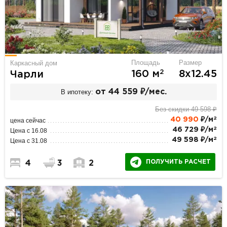
Площадь
Размер
Каркасный дом
2
160 м
8х12.45
Чарли
В ипотеку:
от 44 559 ₽/мес.
Без скидки 49 598 ₽
2
40 990
₽/м
цена сейчас
2
46 729 ₽/м
Цена с 16.08
2
49 598 ₽/м
Цена с 31.08
ПОЛУЧИТЬ РАСЧЕТ
4
3
2