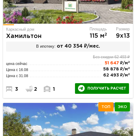
Площадь
Размер
Каркасный дом
2
115 м
9х13
Хамильтон
В ипотеку:
от 40 354 ₽/мес.
Без скидки 62 493 ₽
2
51 647
₽/м
цена сейчас
2
58 878 ₽/м
Цена с 16.08
2
62 493 ₽/м
Цена с 31.08
ПОЛУЧИТЬ РАСЧЕТ
3
2
1
ТОП
ЭКО