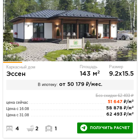
Площадь
Размер
Каркасный дом
2
143 м
9.2х15.5
Эссен
В ипотеку:
от 50 179 ₽/мес.
Без скидки 62 493 ₽
2
51 647
₽/м
цена сейчас
2
58 878 ₽/м
Цена с 16.08
2
62 493 ₽/м
Цена с 31.08
ПОЛУЧИТЬ РАСЧЕТ
4
2
1